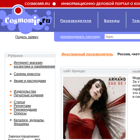
Field 'news_title' doesn't have a default value
COSMOMIR.RU
ИНФОРМАЦИОННО-ДЕЛОВОЙ ПОРТАЛ О КО
Производители
Бренды
Тов
рекомендовать партнеру
Подать заявку
Иностранный производитель
Россия, <нет
Рубрики
Интернет магазин
косметики и парфюмерии
сайт бренда:
наз
Салоны красоты
Модн
Акции и распродажи
За э
кото
парф
Издательства
это 
Печатные издания
и си
Статьи
Репортажи
Рекомендации
Опросы
Каталоги, журналы,
брошюры
Зарегистрировано: