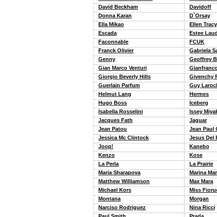
David Beckham
Davidoff
Donna Karan
D`Orsay
Ella Mikao
Ellen Tracy
Escada
Estee Lau
Faconnable
FCUK
Franck Olivier
Gabriela S
Genny
Geoffrey 
Gian Marco Venturi
Gianfranco
Giorgio Beverly Hills
Givenchy 
Guerlain Parfum
Guy Laroc
Helmut Lang
Hermes
Hugo Boss
Iceberg
Isabella Rosselini
Issey Miya
Jacques Fath
Jaguar
Jean Patou
Jean Paul 
Jessica Mc Clintock
Jesus Del
Joop!
Kanebo
Kenzo
Kose
La Perla
La Prairie
Maria Sharapova
Marina Mar
Matthew Williamson
Max Mara
Michael Kors
Miss Fioru
Montana
Morgan
Narciso Rodriguez
Nina Ricci
Paul Smith
Prada