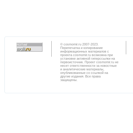
© cosmomir.ru 2007-2023.
Перепечатка и копирование
информационных материалов с
проекта cosmomir.ru возможна при
установке активной гиперссылки на
первоисточник. Проект cosmomir.ru не
несет ответственности за новостные
и аналитические материалы,
опубликованные со ссылкой на
другие издания. Все права
защищены.