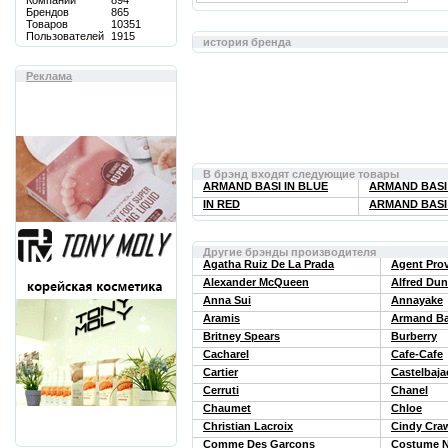
Компаний
894
Брендов
865
Товаров
10351
Пользователей
1915
история бренда
Реклама
В брэнд входят следующие товары
ARMAND BASI IN BLUE
ARMAND BAS
IN RED
ARMAND BASI
Другие брэнды производителя
Agatha Ruiz De La Prada
Agent Pro
Alexander McQueen
Alfred Dun
Anna Sui
Annayake
Aramis
Armand Ba
Britney Spears
Burberry
Cacharel
Cafe-Cafe
Cartier
Castelbaja
Cerruti
Chanel
Chaumet
Chloe
Christian Lacroix
Cindy Cra
Comme Des Garcons
Costume N