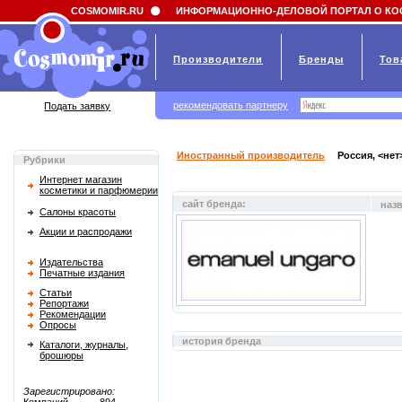
Field 'news_title' doesn't have a default value
COSMOMIR.RU
ИНФОРМАЦИОННО-ДЕЛОВОЙ ПОРТАЛ О КО
Производители
Бренды
Тов
рекомендовать партнеру
Подать заявку
Иностранный производитель
Россия, <нет
Рубрики
Интернет магазин
косметики и парфюмерии
сайт бренда:
наз
Салоны красоты
Акции и распродажи
Издательства
Печатные издания
Статьи
Репортажи
Рекомендации
Опросы
история бренда
Каталоги, журналы,
брошюры
Зарегистрировано: