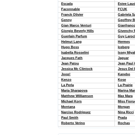
Escada
Estee Lau
Faconnable
FCUK
Franck Olivier
Gabriela S
Genny
Geoffrey 
Gian Marco Venturi
Gianfranco
Giorgio Beverly Hills
Givenchy 
Guerlain Parfum
Guy Laroc
Helmut Lang
Hermes
Hugo Boss
Iceberg
Isabella Rosselini
Issey Miya
Jacques Fath
Jaguar
Jean Patou
Jean Paul 
Jessica Mc Clintock
Jesus Del
Joop!
Kanebo
Kenzo
Kose
La Perla
La Prairie
Maria Sharapova
Marina Mar
Matthew Williamson
Max Mara
Michael Kors
Miss Fioru
Montana
Morgan
Narciso Rodriguez
Nina Ricci
Paul Smith
Prada
Roberto Verino
Rochas