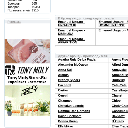
Компаний
894
Брендов
865
Товаров
10351
Пользователей
1915
В брэнд входят следующие товары
Реклама
Emanuel Ungaro -
Emanuel Ungaro -
UNGARO III
HOMME INTENSE
Emanuel Ungaro -
Emanuel Ungaro -
DESNUDA
Emanuel Ungaro -
APPARITION
Другие брэнды производителя
Agatha Ruiz De La Prada
Agent Pro
Alexander McQueen
Alfred Dun
Anna Sui
Annayake
Aramis
Armand Ba
Britney Spears
Burberry
Cacharel
Cafe-Cafe
Cartier
Castelbaja
Cerruti
Chanel
Chaumet
Chloe
Christian Lacroix
Cindy Cra
Comme Des Garcons
Costume N
David Beckham
Davidoff
Donna Karan
D`Orsay
Ella Mikao
Ellen Tracy