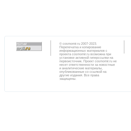
© cosmomir.ru 2007-2023.
Перепечатка и копирование
информационных материалов с
проекта cosmomir.ru возможна при
установке активной гиперссылки на
первоисточник. Проект cosmomir.ru не
несет ответственности за новостные
и аналитические материалы,
опубликованные со ссылкой на
другие издания. Все права
защищены.