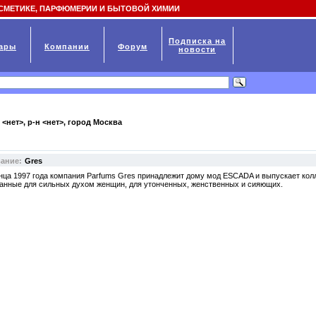
СМЕТИКЕ, ПАРФЮМЕРИИ И БЫТОВОЙ ХИМИИ
Подписка на
ары
Компании
Форум
новости
 <нет>, р-н <нет>, город
Москва
вание:
Gres
нца 1997 года компания Parfums Gres принадлежит дому мод ESCADA и выпускает ко
анные для сильных духом женщин, для утонченных, женственных и сияющих.