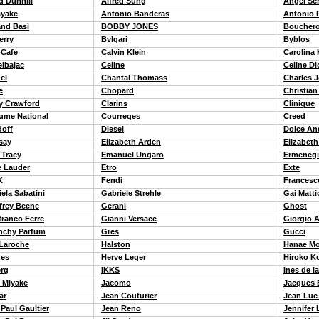
d Dunhill
Alfred Sung
Angel Sc
yake
Antonio Banderas
Antonio 
nd Basi
BOBBY JONES
Boucher
erry
Bvlgari
Byblos
-Cafe
Calvin Klein
Carolina 
elbajac
Celine
Celine Di
el
Chantal Thomass
Charles 
e
Chopard
Christian
y Crawford
Clarins
Clinique
ume National
Courreges
Creed
doff
Diesel
Dolce An
say
Elizabeth Arden
Elizabeth
 Tracy
Emanuel Ungaro
Ermenegi
e Lauder
Etro
Exte
K
Fendi
Francesc
ela Sabatini
Gabriele Strehle
Gai Matti
frey Beene
Gerani
Ghost
franco Ferre
Gianni Versace
Giorgio 
nchy Parfum
Gres
Gucci
Laroche
Halston
Hanae Mo
es
Herve Leger
Hiroko K
erg
IKKS
Ines de l
y Miyake
Jacomo
Jacques 
ar
Jean Couturier
Jean Luc
Paul Gaultier
Jean Reno
Jennifer