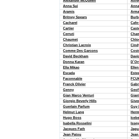
Alexander McQueen
Alfre
Anna Sui
Anna
Aramis
Arma
Britney Spears
Burb
Cacharel
Cafe
Cartier
Cast
Cerruti
Chan
Chaumet
Chlo
Christian Lacroix
Cind
Comme Des Garcons
Cost
David Beckham
Davi
Donna Karan
D`Or
Ella Mikao
Ellen
Escada
Este
Faconnable
FCU
Franck Olivier
Gabri
Genny
Geof
Gian Marco Venturi
Gian
Giorgio Beverly Hills
Give
Guerlain Parfum
Guy 
Helmut Lang
Herm
Hugo Boss
Iceb
Isabella Rosselini
Isse
Jacques Fath
Jagu
Jean Patou
Jean 