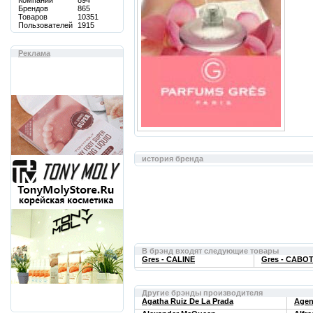
Компаний
894
Брендов
865
Товаров
10351
Пользователей
1915
Реклама
история бренда
В брэнд входят следующие товары
Gres - CALINE
Gres - CABO
Другие брэнды производителя
Agatha Ruiz De La Prada
Agen