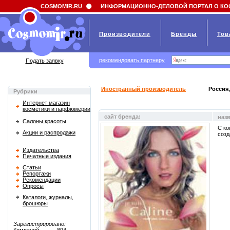
Field 'news_title' doesn't have a default value
COSMOMIR.RU
ИНФОРМАЦИОННО-ДЕЛОВОЙ ПОРТАЛ О КО
Производители
Бренды
Тов
рекомендовать партнеру
Подать заявку
Иностранный производитель
Россия,
Рубрики
Интернет магазин
косметики и парфюмерии
сайт бренда:
наз
Салоны красоты
С ко
Акции и распродажи
созд
Издательства
Печатные издания
Статьи
Репортажи
Рекомендации
Опросы
Каталоги, журналы,
брошюры
Зарегистрировано: