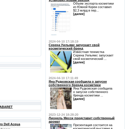
установил новый рекорд
Объем экспорта косметики
из Южной Кореи составил
$2,3 млрд в пер...
[далее]
2024-04-10 17:18:19
Серена Уильямс запускает свой
косметический бренд
Известная теннистка
Серена Уильямс запускает
свой косметический ...
[далее]
2024-04-10 17:11:49
Яна Рудковская сообщила о запуске
собственного бренда косметики
Яна Рудковская сообщила
о запуске собственного
бренда косметики ...
[далее]
CABARET
2023-12-24 18:28:20
Лионель Месси представит собственный
аромат
ro Dell Acqua
Презентация состоится на
косметической выставке в