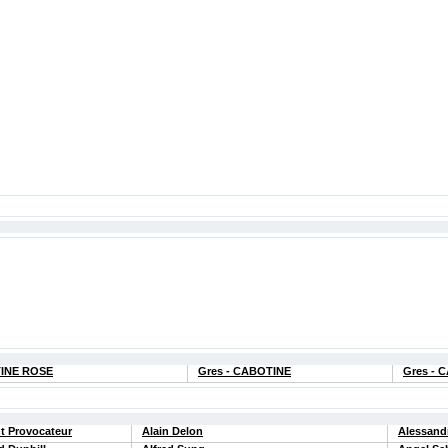
TINE ROSE
Gres - CABOTINE
Gres - 
t Provocateur
Alain Delon
Alessand