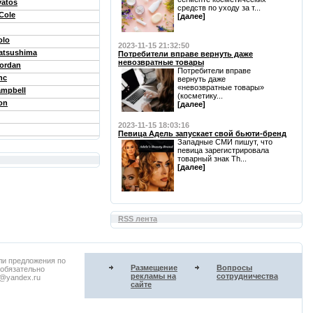
vatos
средств по уходу за т...
Cole
[далее]
olo
2023-11-15 21:32:50
atsushima
Потребители вправе вернуть даже
невозвратные товары
Jordan
Потребители вправе
nc
вернуть даже
«невозвратные товары»
mpbell
(косметику...
ton
[далее]
2023-11-15 18:03:16
Певица Адель запускает свой бьюти-бренд
Западные СМИ пишут, что
певица зарегистрировала
товарный знак Th...
[далее]
RSS лента
ли предложения по
Размещение
Вопросы
 обязательно
рекламы на
сотрудничества
u@yandex.ru
сайте