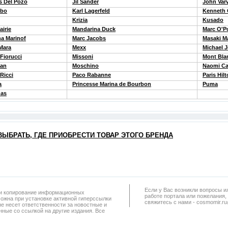
s Del Pozo
Jil Sander
John Var
ebo
Karl Lagerfeld
Kenneth 
Krizia
Kusado
airie
Mandarina Duck
Marc O'P
na Marinof
Marс Jacobs
Masaki M
Mara
Mexx
Michael 
Fiorucci
Missoni
Mont Bla
an
Moschino
Naomi Ca
Ricci
Paco Rabanne
Paris Hil
a
Princesse Marina de Bourbon
Puma
as
ВЫБРАТЬ, ГДЕ ПРИОБРЕСТИ ТОВАР ЭТОГО БРЕНДА
Если у Вас возникли вопросы и
а и копирование информационных
работe портала или пожелания,
можна при установке активной гиперссылки
свяжитесь с нами - cosmomir.r
не несет ответственности за новостные и
ные со ссылкой на другие издания. Все