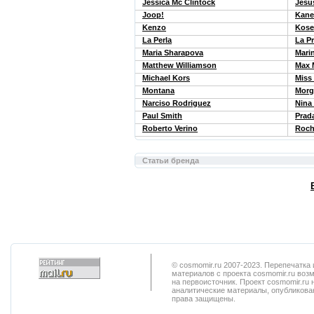
Jessica Mc Clintock
Jesu
Joop!
Kan
Kenzo
Kose
La Perla
La Pr
Maria Sharapova
Mari
Matthew Williamson
Max 
Michael Kors
Miss 
Montana
Morg
Narciso Rodriguez
Nina 
Paul Smith
Prad
Roberto Verino
Roch
Статьи бренда
© cosmomir.ru 2007-2023. Перепечатк
материалов с проекта cosmomir.ru воз
на первоисточник. Проект cosmomir.ru 
аналитические материалы, опубликован
права защищены.