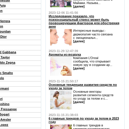
hlesser
Майами. Называ...
Puig
[далее]
on
2023-12-06 11:41:56
Исследование показало, что
психосоциальный стресс может быть
Herrera
провоцирующим фактором для обострения
on
акне
Интересные выводы:⁃
Jourdan
дермопатия часто связана
 Dior
с эмоциональн...
[далее]
2023-11-29 12:47:39
d Gabbana
Ароматы из воздуха
 Taylor
Компания L’Oreal
сообщила, что открывает
ldo Zegna
новую эру в создании ар...
[далее]
o Smalto
olo
2023-11-15 21:50:17
Основные тенденции развития средств по
уходу за телом
Armani
Основные векторы
развития сегмента средств
по уходу за телом и с...
ri
[далее]
oshino
a Fressange
Bogart
2023-11-15 21:38:03
6 главных трендов по уходу за телом в 2023
 Amsler
году
 Lopez
6 главных трендов в
сегменте косметических