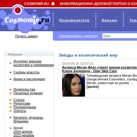
Field 'news_title' doesn't have a default value
COSMOMIR.RU
ИНФОРМАЦИОННО-ДЕЛОВОЙ ПОРТАЛ О КО
Производители
Бренды
Тов
рекомендовать партнеру
Подать заявку
Рубрики
Звёзды и косметический мир
Интернет магазин
2010-09-10 12:57:31
косметики и парфюмерии
Актриса Меган Фокс станет лицом косметики
Кэрри Андервуд - Olay Skin Care
Салоны красоты
Голливудская актриса Меган Фо
Акции и распродажи
Giorgio Armani Cosmetics, соо
Меган, известная по ролям ...
[далее]
Издательства
Печатные издания
Статьи
Репортажи
Рекомендации
Опросы
Каталоги, журналы,
брошюры
Архив
2024 апрель
2023 декабрь