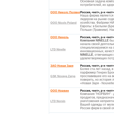
Основная задача комп
потребителей, их здор
OOO Николс Полянд
Россия, <нет>, р-н <нет
Наша фирма является
лидером на рынке сод
хозяйства. Фабрики Н
OOO Nicols Poland
Европы: в Бельгии (Бре
Польше (Травники). Н
OOO Нинель
Россия, <нет>, р-н <нет
Компания NINELLE
был
начала своей деятельн
специализируемся на 
LTD Ninelle
инновационных, качес
NINELLE
, отвечающих
удовлетворяющих пот
ЗАО Новая Заря
Россия, <нет>, р-н <нет
Более ста лет назад, 
парфюмер Генрих Брок
прославившее его на в
GSK Novaya Zarya
поверить, но история
«Новая Заря - Nouvelle
OOO Норвин
Россия, <нет>, р-н <нет
Компания "НОРВИН" - 
продуктов, предназнач
уничтожения неприятн
LTD Norvin
Вашей одежды от моли
России фирм в своей о