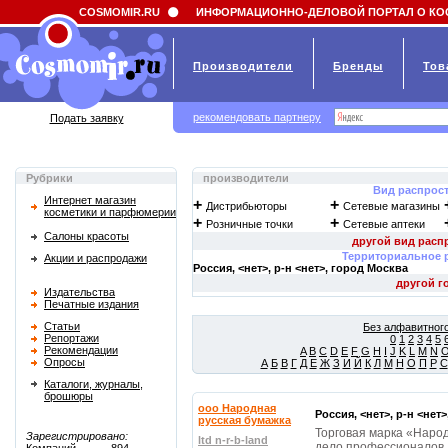
Field 'news_title' doesn't have a default value
COSMOMIR.RU
ИНФОРМАЦИОННО-ДЕЛОВОЙ ПОРТАЛ О КО
Производители
Бренды
Тов
рекомендовать партнеру
Подать заявку
Рубрики
производители
Вид распрос
Интернет магазин
+
+
Дистрибьюторы
Сетевые магазины
косметики и парфюмерии
+
+
Розничные точки
Сетевые аптеки
Салоны красоты
Территориальное 
Акции и распродажи
Россия, <нет>, р-н <нет>, город
Москва
Издательства
Печатные издания
Статьи
Без алфавитного
Репортажи
0
1
2
3
4
5
Рекомендации
A
B
C
D
E
F
G
H
I
J
K
L
M
N
Опросы
А
Б
В
Г
Д
Е
Ж
З
И
Й
К
Л
М
Н
О
П
Р
С
Каталоги, журналы,
брошюры
ооо Народная
Россия, <нет>, р-н <нет
русская бумажка
Торговая марка «Народ
Зарегистрировано:
ltd n-r-b-land
дело профессионалов