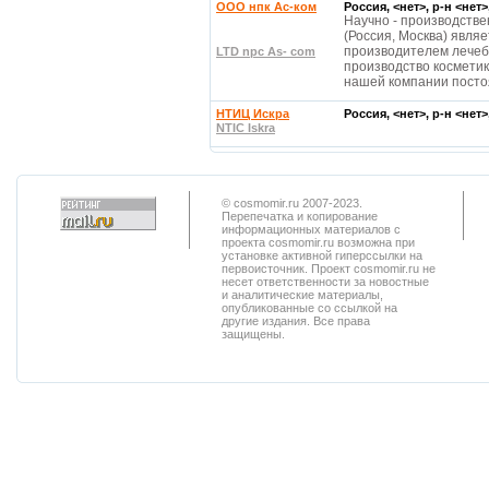
OOO нпк Ас-ком
Россия, <нет>, р-н <нет
Научно - производств
(Россия, Москва) явля
производителем лечеб
LTD npc As- com
производство косметики
нашей компании посто
НТИЦ Искра
Россия, <нет>, р-н <нет
NTIC Iskra
© cosmomir.ru 2007-2023.
Перепечатка и копирование
информационных материалов с
проекта cosmomir.ru возможна при
установке активной гиперссылки на
первоисточник. Проект cosmomir.ru не
несет ответственности за новостные
и аналитические материалы,
опубликованные со ссылкой на
другие издания. Все права
защищены.