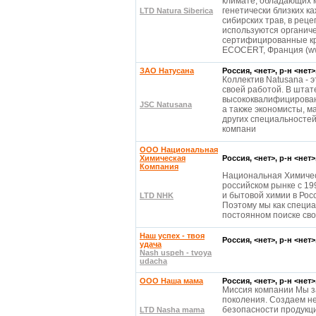
климате, обладающих
генетически близких к
LTD Natura Siberica
сибирских трав, в рец
используются органиче
сертифицированные к
ECOCERT, Франция (www
ЗАО Натусана
Россия, <нет>, р-н <нет
Кoллeктив Natusana - 
cвoeй paбoтoй. В штaт
выcoкoквaлифициpoвaн
JSC Natusana
a тaкжe экoнoмиcты, м
дpугиx cпeциaльнocтe
кoмпaни
ООО Национальная
Химическая
Россия, <нет>, р-н <нет
Компания
Национальная Химичес
российском рынке с 19
и бытовой химии в Рос
LTD NHK
Поэтому мы как специ
постоянном поиске св
Наш успех - твоя
Россия, <нет>, р-н <нет
удача
Nash uspeh - tvoya
udacha
OOO Наша мама
Россия, <нет>, р-н <нет
Миссия компании Мы з
поколения. Создаем не
безопасности продукц
LTD Nasha mama