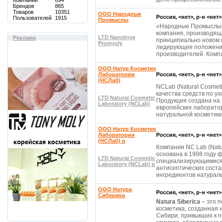
Компаний
894
Брендов
865
Товаров
10351
OOO Народные
Россия, <нет>, р-н <нет
Пользователей
1915
Промыслы
«Народные Промыслы»
компания, производящ
LTD Narodnye
Реклама
принципиально новом 
Promysly
лидирующее положение
производителей. Комп
ООО Натур Косметик
Лаборатории
Россия, <нет>, р-н <нет
(НСЛаб)
NCLab (Natural Cosmeti
качества средств по ух
LTD Natural Cosmetic
Продукция создана на
Laboratory (NCLab)
европейских лаборато
натуральной косметики
ООО Натур Косметик
Лаборатории
Россия, <нет>, р-н <нет
(НСЛаб) р
Компания NC Lab (Natur
основана в 1998 году
LTD Natural Cosmetic
специализирующимися 
Laboratory (NCLab) р
антисептических соста
ингредиентов натурал
ООО Натура
Россия, <нет>, р-н <нет
Сиберика
Natura Siberica
– это п
косметика, созданная 
Сибири, привыкших к п