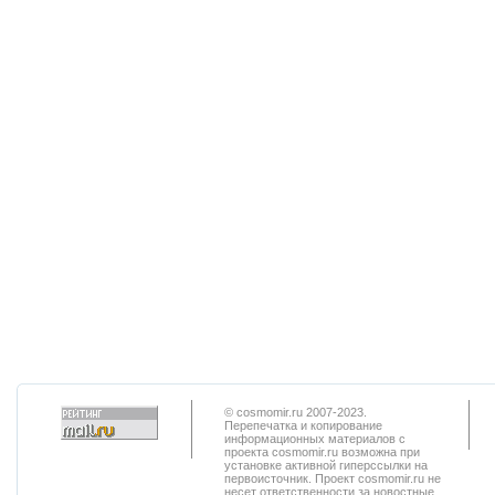
© cosmomir.ru 2007-2023.
Перепечатка и копирование
информационных материалов с
проекта cosmomir.ru возможна при
установке активной гиперссылки на
первоисточник. Проект cosmomir.ru не
несет ответственности за новостные