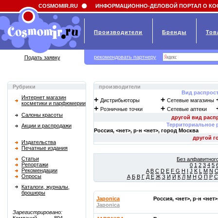
Field 'news_title' doesn't have a default value
COSMOMIR.RU
ИНФОРМАЦИОННО-ДЕЛОВОЙ ПОРТАЛ О КО
Производители
Бренды
Тов
рекомендовать партнеру
Подать заявку
Рубрики
производители
Вид распрос
Интернет магазин
+
+
Дистрибьюторы
Сетевые магазины
косметики и парфюмерии
+
+
Розничные точки
Сетевые аптеки
Салоны красоты
Территориальное 
Акции и распродажи
Россия, <нет>, р-н <нет>, город
Москва
Издательства
Печатные издания
Статьи
Без алфавитного
Репортажи
0
1
2
3
4
5
Рекомендации
A
B
C
D
E
F
G
H
I
J
K
L
M
N
Опросы
А
Б
В
Г
Д
Е
Ж
З
И
Й
К
Л
М
Н
О
П
Р
С
Каталоги, журналы,
брошюры
Japonica
Россия, <нет>, р-н <нет
Japonica
Зарегистрировано: