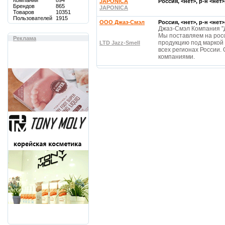
Компаний
894
JAPONICA
Россия, <нет>, р-н <нет
Брендов
865
JAPONICA
Товаров
10351
Пользователей
1915
ООО Джаз-Смэл
Россия, <нет>, р-н <нет
Джаз-Смэл Компания "Д
Мы поставляем на ро
Реклама
продукцию под маркой
LTD Jazz-Smell
всех регионах России.
компаниями.