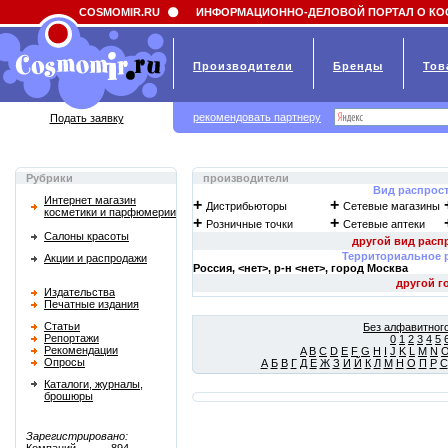
Field 'news_title' doesn't have a default value
COSMOMIR.RU
ИНФОРМАЦИОННО-ДЕЛОВОЙ ПОРТАЛ О КО
Производители
Бренды
Тов
рекомендовать партнеру
Подать заявку
Рубрики
производители
Вид распрос
Интернет магазин
+
+
Дистрибьюторы
Сетевые магазины
косметики и парфюмерии
+
+
Розничные точки
Сетевые аптеки
Салоны красоты
Территориальное 
Акции и распродажи
Россия, <нет>, р-н <нет>, город
Москва
Издательства
Печатные издания
Статьи
Без алфавитного
Репортажи
0
1
2
3
4
5
Рекомендации
A
B
C
D
E
F
G
H
I
J
K
L
M
N
Опросы
А
Б
В
Г
Д
Е
Ж
З
И
Й
К
Л
М
Н
О
П
Р
С
Каталоги, журналы,
брошюры
Зарегистрировано: