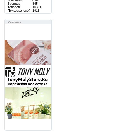
Компаний
894
Брендов
865
Товаров
10351
Пользователей
1915
Реклама