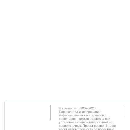
© cosmomir.ru 2007-2023.
Перепечатка и копирование
информационных материалов с
проекта cosmomir.ru возможна при
установке активной гиперссылки на
первоисточник. Проект cosmomir.ru не
несет ответственности за новостные