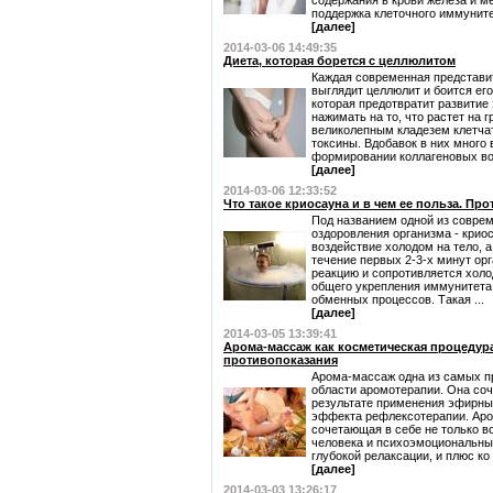
содержания в крови железа и м
поддержка клеточного иммунитета
[далее]
2014-03-06 14:49:35
Диета, которая борется с целлюлитом
Каждая современная представит
выглядит целлюлит и боится его 
которая предотвратит развитие
нажимать на то, что растет на
великолепным кладезем клетчат
токсины. Вдобавок в них много
формировании коллагеновых вол
[далее]
2014-03-06 12:33:52
Что такое криосауна и в чем ее польза. П
Под названием одной из совре
оздоровления организма - крио
воздействие холодом на тело, а
течение первых 2-3-х минут ор
реакцию и сопротивляется холо
общего укрепления иммунитета,
обменных процессов. Такая ...
[далее]
2014-03-05 13:39:41
Арома-массаж как косметическая процедура
противопоказания
Арома-массаж одна из самых п
области аромотерапии. Она соч
результате применения эфирны
эффекта рефлексотерапии. Аро
сочетающая в себе не только в
человека и психоэмоциональный
глубокой релаксации, и плюс ко 
[далее]
2014-03-03 13:26:17