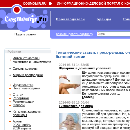
Field 'news_title' doesn't have a default value
COSMOMIR.RU
ИНФОРМАЦИОННО-ДЕЛОВОЙ ПОРТАЛ О КО
Производители
Бренды
Тов
рекомендовать партнеру
Подать заявку
Рубрики
Тематические статьи, пресс-релизы, о
бытовой химии
Интернет магазин
косметики и парфюмерии
2014-03-31 14:52:05
Шугаринг в домашних условиях
Салоны красоты
Шугаринг, или депиляция саха
Акции и распродажи
популярность среди женщин. С ч
домашних условиях? Для начала 
еще называют «персидская эпи
Издательства
женщинами у восточных красав
Печатные издания
нежелательных волос может быт
Ее преимущества сост ...
Статьи
[далее]
Репортажи
Рекомендации
2014-03-28 16:00:04
Опросы
Гимнастика для лица
Сложно найти человека, которы
Каталоги, журналы,
упражнений для здоровья. Но, 
брошюры
заботимся о мышцах пресса, яг
мышцы лица, которые так же ну
Архив
лица направлена на тренировку 
2023 ноябрь
носогубной складки, шеи и кон
2016 апрель