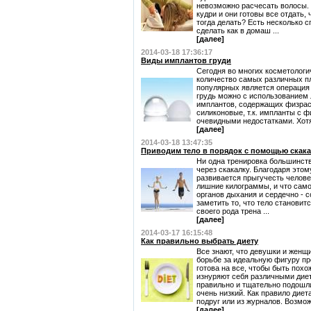
невозможно расчесать волосы.
кудри и они готовы все отдать,
тогда делать? Есть несколько 
сделать как в домаш ...
[далее]
2014-03-18 17:36:17
Виды имплантов груди
Сегодня во многих косметологи
количество самых различных пл
популярных является операция 
грудь можно с использованием 
имплантов, содержащих физрас
силиконовые, т.к. импланты с 
очевидными недостатками. Хотя 
[далее]
2014-03-18 13:47:35
Приводим тело в порядок с помощью скак
Ни одна тренировка большинств
через скакалку. Благодаря этом
развивается прыгучесть челове
лишние килограммы, и что сам
органов дыхания и сердечно - 
заметить то, что тело становит
своего рода трена ...
[далее]
2014-03-17 16:15:48
Как правильно выбрать диету
Все знают, что девушки и женщ
борьбе за идеальную фигуру пр
готова на все, чтобы быть похо
изнуряют себя различными дие
правильно и тщательно подошл
очень низкий. Как правило диет
подруг или из журналов. Возможн
[далее]