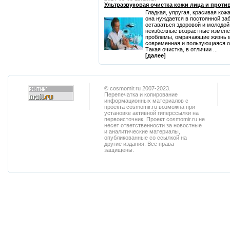
Ультразвуковая очистка кожи лица и проти
Гладкая, упругая, красивая кож
она нуждается в постоянной за
оставаться здоровой и молодой
неизбежные возрастные измене
проблемы, омрачающие жизнь мн
современная и пользующаяся о
Такая очистка, в отличии ...
[далее]
© cosmomir.ru 2007-2023.
Перепечатка и копирование
информационных материалов с
проекта cosmomir.ru возможна при
установке активной гиперссылки на
первоисточник. Проект cosmomir.ru не
несет ответственности за новостные
и аналитические материалы,
опубликованные со ссылкой на
другие издания. Все права
защищены.