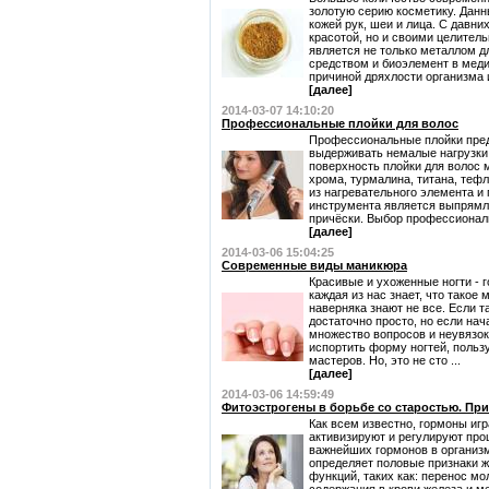
золотую серию косметику. Данн
кожей рук, шеи и лица. С давни
красотой, но и своими целител
является не только металлом д
средством и биоэлемент в меди
причиной дряхлости организма и 
[далее]
2014-03-07 14:10:20
Профессиональные плойки для волос
Профессиональные плойки пред
выдерживать немалые нагрузки,
поверхность плойки для волос 
хрома, турмалина, титана, тефл
из нагревательного элемента и
инструмента является выпрямле
причёски. Выбор профессиональ
[далее]
2014-03-06 15:04:25
Современные виды маникюра
Красивые и ухоженные ногти - 
каждая из нас знает, что такое 
наверняка знают не все. Если т
достаточно просто, но если нач
множество вопросов и неувязок
испортить форму ногтей, поль
мастеров. Но, это не сто ...
[далее]
2014-03-06 14:59:49
Фитоэстрогены в борьбе со старостью. При
Как всем известно, гормоны иг
активизируют и регулируют про
важнейших гормонов в организм
определяет половые признаки ж
функций, таких как: перенос мо