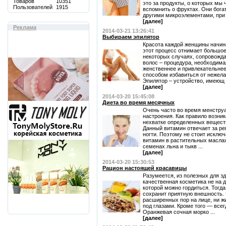
Товаров
10351
это за продукты, о которых мы
Пользователей
1915
вспомнить о фруктах. Они бог
другими микроэлементами, при .
[далее]
Реклама
2014-03-21 13:26:41
Выбираем эпилятор
Красота каждой женщины начина
этот процесс отнимает большое
некоторых случаях, сопровожд
волос – процедура, необходима
женственнее и привлекательне
способом избавиться от нежела
Эпилятор – устройство, имеющ .
[далее]
2014-03-20 15:45:08
Диета во время месячных
Очень часто во время менструа
настроения. Как правило возни
нехватке определенных веществ
Данный витамин отвечает за ре
ногти. Поэтому не стоит исключ
витамин в растительных маслах
семенах льна и тыкв ...
[далее]
2014-03-20 15:30:53
Рацион настоящей красавицы
Разумеется, из полезных для зд
качественная косметика не на 
которой можно гордиться. Тогда
сохранит приятную внешность. 
расширенных пор на лице, ни ж
под глазами. Кроме того — всег
Оранжевая сочная морко ...
[далее]