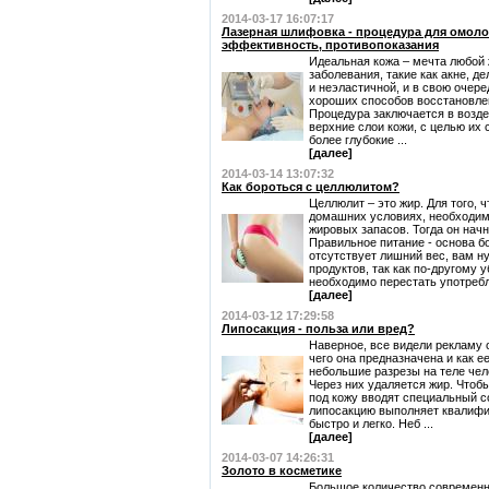
2014-03-17 16:07:17
Лазерная шлифовка - процедура для омоло
эффективность, противопоказания
Идеальная кожа – мечта любой
заболевания, такие как акне, д
и неэластичной, и в свою очере
хороших способов восстановле
Процедура заключается в возде
верхние слои кожи, с целью их 
более глубокие ...
[далее]
2014-03-14 13:07:32
Как бороться с целлюлитом?
Целлюлит – это жир. Для того, 
домашних условиях, необходим
жировых запасов. Тогда он начне
Правильное питание - основа б
отсутствует лишний вес, вам н
продуктов, так как по-другому 
необходимо перестать употребля
[далее]
2014-03-12 17:29:58
Липосакция - польза или вред?
Наверное, все видели рекламу о
чего она предназначена и как е
небольшие разрезы на теле че
Через них удаляется жир. Чтоб
под кожу вводят специальный с
липосакцию выполняет квалифи
быстро и легко. Неб ...
[далее]
2014-03-07 14:26:31
Золото в косметике
Большое количество современ