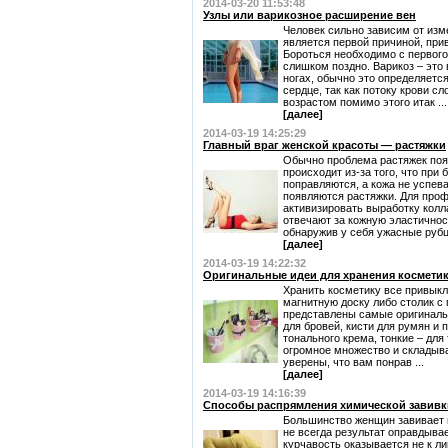
2014-03-20 11:53:48
Узлы или варикозное расширение вен
Человек сильно зависим от изм
является первой причиной, при
Бороться необходимо с первого
слишком поздно. Варикоз – это
ногах, обычно это определяется
сердце, так как потоку крови с
возрастом помимо этого итак ...
[далее]
2014-03-19 14:25:29
Главный враг женской красоты — растяжки
Обычно проблема растяжек поя
происходит из-за того, что пр
поправляются, а кожа не успева
появляются растяжки. Для про
активизировать выработку колла
отвечают за кожную эластичнос
обнаружив у себя ужасные рубцы
[далее]
2014-03-19 14:22:32
Оригинальные идеи для хранения космети
Хранить косметику все привыкл
магнитную доску либо столик с
представлены самые оригиналь
для бровей, кисти для румян и 
тонального крема, тонкие – дл
огромное множество и складыва
уверены, что вам понрав ...
[далее]
2014-03-19 14:16:39
Способы распрямления химической завивк
Большинство женщин завивает в
не всегда результат оправдыва
курчавость оказывается не к ли