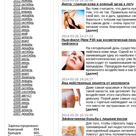
2014-03-26 14:30:06
2012 ноябрь
Диета: гладкая кожа и ровный загар к лету
2012 октябрь
2011 февраль
Вы тоже считаете, что диета н
2011 январь
тем, это не так. Правильно пит
2010 декабрь
свой вес, но и дать здоровье с
2010 ноябрь
бороться с плохим настроением
2010 октябрь
На самом деле – очень просто!
2010 июль
питание очень благоприятно ска
2010 июнь
[далее]
2010 май
2014-03-26 14:27:23
2010 апрель
Нью-филл (New Fill) как косметическая пр
2010 март
лифтинга
2010 январь
2009 декабрь
На сегодняшний день существу
2009 октябрь
лифтинга кожи лица. Одной из 
2009 сентябрь
занимающая одну из наиболее 
2009 июль
косметологических услуг уже б
2009 июнь
происходит от наименования п
2009 май
процедуры. Процедура выгодно 
2009 апрель
временного воздействия и как б
2009 март
[далее]
2009 февраль
2014-03-26 14:24:17
2009 январь
Два действенных рецепта от целлюлита
2008 ноябрь
Даже самая красивая и безупр
2008 октябрь
такой напасти, как целлюлит. Бу
2008 сентябрь
воздействия этого пагубного я
2008 август
девушку. Порой даже самые ху
2008 июль
пола с горечью наблюдают на св
2008 июнь
что никто не застрахован от это
2008 май
[далее]
2008 апрель
2007 декабрь
2014-03-25 16:15:48
Эффективная борьба с лишним весом
Для того, чтобы сбросить пару
Зарегистрировано:
тренажерный зал недостаточно.
Компаний
894
повседневный рацион питания 
Брендов
865
помогут достичь положительный