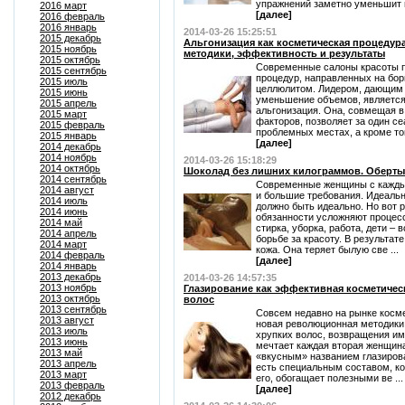
упражнений заметно уменьшит 
2016 март
[далее]
2016 февраль
2016 январь
2014-03-26 15:25:51
2015 декабрь
Альгонизация как косметическая процедур
2015 ноябрь
методики, эффективность и результаты
2015 октябрь
Современные салоны красоты п
2015 сентябрь
процедур, направленных на бо
2015 июль
целлюлитом. Лидером, дающим 
2015 июнь
уменьшение объемов, является
2015 апрель
альгонизация. Она, совмещая 
2015 март
факторов, позволяет за один се
2015 февраль
проблемных местах, а кроме тог
2015 январь
[далее]
2014 декабрь
2014 ноябрь
2014-03-26 15:18:29
2014 октябрь
Шоколад без лишних килограммов. Оберт
2014 сентябрь
Современные женщины с кажды
2014 август
и большие требования. Идеальн
2014 июль
должно быть идеально. Но вот 
2014 июнь
обязанности усложняют процесс
2014 май
стирка, уборка, работа, дети –
2014 апрель
борьбе за красоту. В результате
2014 март
кожа. Она теряет былую све ...
2014 февраль
[далее]
2014 январь
2013 декабрь
2014-03-26 14:57:35
2013 ноябрь
Глазирование как эффективная косметичес
2013 октябрь
волос
2013 сентябрь
Совсем недавно на рынке косме
2013 август
новая революционная методики
2013 июль
хрупких волос, возвращения им 
2013 июнь
мечтает каждая вторая женщина
2013 май
«вкусным» названием глазирова
2013 апрель
есть специальным составом, ко
2013 март
его, обогащает полезными ве ...
2013 февраль
[далее]
2012 декабрь