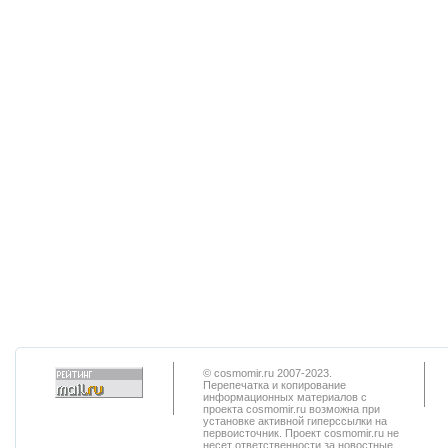
© cosmomir.ru 2007-2023.
Перепечатка и копирование
информационных материалов с
проекта cosmomir.ru возможна при
установке активной гиперссылки на
первоисточник. Проект cosmomir.ru не
несет ответственности за новостные