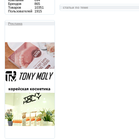
Компаний
894
Брендов
865
Товаров
10351
статьи по теме
Пользователей
1915
Реклама