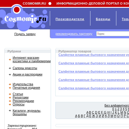
Field 'news_title' doesn't have a default value
COSMOMIR.RU
ИНФОРМАЦИОННО-ДЕЛОВОЙ ПОРТАЛ О КО
Производители
Бренды
Тов
рекомендовать партнеру
Подать заявку
Рубрики
Рубрикатор товаров
Салфетки влажные бытового назначения у
Интернет магазин
косметики и парфюмерии
Салфетки влажные бытового назначения д
Салоны красоты
Салфетки влажные бытового назначения дл
Акции и распродажи
Салфетки влажные бытового назначения дл
Издательства
Печатные издания
Салфетки влажные бытового назначения дл
Статьи
Репортажи
Рекомендации
Опросы
Без алфавитного
0
1
2
3
4
5
Каталоги, журналы,
A
B
C
D
E
F
G
H
I
J
K
L
M
N
брошюры
А
Б
В
Г
Д
Е
Ж
З
И
Й
К
Л
М
Н
О
П
Р
С
Зарегистрировано: