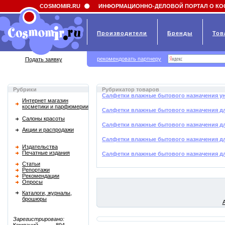
Field 'news_title' doesn't have a default value
COSMOMIR.RU
ИНФОРМАЦИОННО-ДЕЛОВОЙ ПОРТАЛ О КО
Производители
Бренды
Тов
рекомендовать партнеру
Подать заявку
Рубрики
Рубрикатор товаров
Салфетки влажные бытового назначения у
Интернет магазин
косметики и парфюмерии
Салфетки влажные бытового назначения д
Салоны красоты
Салфетки влажные бытового назначения дл
Акции и распродажи
Салфетки влажные бытового назначения дл
Издательства
Печатные издания
Салфетки влажные бытового назначения дл
Статьи
Репортажи
Рекомендации
Опросы
Каталоги, журналы,
брошюры
Зарегистрировано: