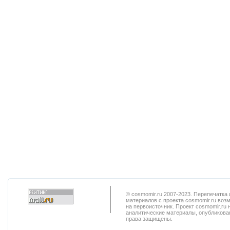
© cosmomir.ru 2007-2023. Перепечатк
материалов с проекта cosmomir.ru воз
на первоисточник. Проект cosmomir.ru 
аналитические материалы, опубликован
права защищены.