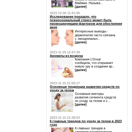
Майами. Называ...
[далее]
2023-12-06 11:41:56
Исследование показало, что
психосоциальный стресс может быть
провоцирующим фактором для обострения
акне
Интересные выводы:⁃
дермопатия часто связана
с эмоциональн...
[далее]
2023-11-29 12:47:39
Ароматы из воздуха
Компания L’Oreal
сообщила, что открывает
новую эру в создании ар...
[далее]
2023-11-15 21:50:17
Основные тенденции развития средств по
уходу за телом
Основные векторы
развития сегмента средств
по уходу за телом и с...
[далее]
2023-11-15 21:38:03
6 главных трендов по уходу за телом в 2023
году
6 главных трендов в
сегменте косметических