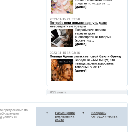
средств по уходу за т...
[далее]
2023-11-15 21:32:50
Потребители вправе вернуть даже
невозвратные товары
Потребители вправе
вернуть даже
«невозвратные товары»
(косметику...
[далее]
2023-11-15 18:03:16
Певица Адель запускает свой бьюти-бренд
Западные СМИ пишут, что
певица зарегистрировала
товарный знак Th...
[далее]
RSS лента
ли предложения по
Размещение
Вопросы
 обязательно
рекламы на
сотрудничества
u@yandex.ru
сайте