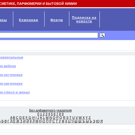
СМЕТИКЕ, ПАРФЮМЕРИИ И БЫТОВОЙ ХИМИИ
Подписка на
ары
Компании
Форум
новости
ниверсальные
ля мебели
я оргтехники
я сантехники
я стёкол и зеркал
Без алфавитного указателя
0
1
2
3
4
5
6
7
8
9
A
B
C
D
E
F
G
H
I
J
K
L
M
N
O
P
Q
R
S
T
U
V
W
X
Y
Z
А
Б
В
Г
Д
Е
Ж
З
И
Й
К
Л
М
Н
О
П
Р
С
Т
У
Ф
Х
Ц
Ч
Ш
Щ
Ъ
Ы
Ь
Э
Ю
Я