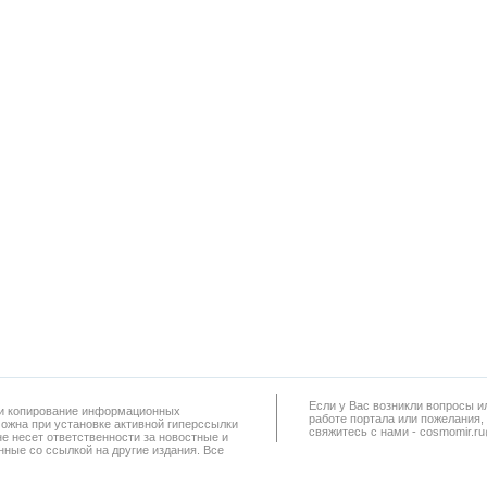
Если у Вас возникли вопросы и
а и копирование информационных
работe портала или пожелания,
можна при установке активной гиперссылки
свяжитесь с нами - cosmomir.r
не несет ответственности за новостные и
ные со ссылкой на другие издания. Все