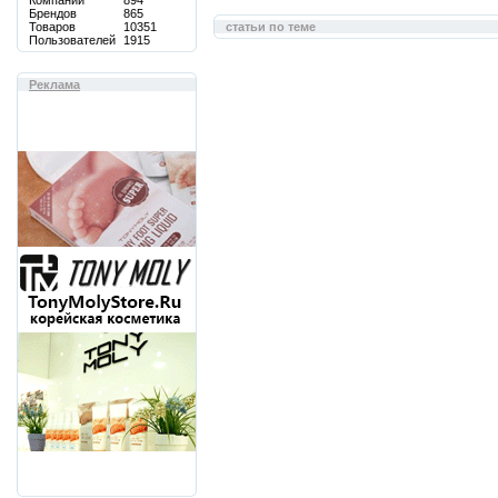
Компаний
894
Брендов
865
Товаров
10351
статьи по теме
Пользователей
1915
Реклама