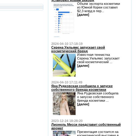
установил новый рекорд
Объем экспорта косметики
из Южной Кореи составил
$2,3 млрд в пер...
[далее]
2024-04-10 17:18:19
Серена Уильямс запускает свой
косметический бренд
Известная теннистка
Серена Уильямс запускает
свой косметический ...
[далее]
2024-04-10 17:11:49
Яна Рудковская сообщила о запуске
собственного бренда косметики
Яна Рудковская сообщила
о запуске собственного
бренда косметики ...
[далее]
2023-12-24 18:28:20
Лионель Месси представит собственный
аромат
Презентация состоится на
косметической выставке в