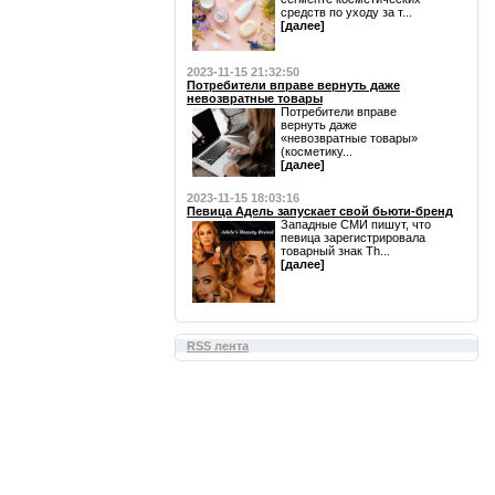
средств по уходу за т...
[далее]
2023-11-15 21:32:50
Потребители вправе вернуть даже
невозвратные товары
Потребители вправе
вернуть даже
«невозвратные товары»
(косметику...
[далее]
2023-11-15 18:03:16
Певица Адель запускает свой бьюти-бренд
Западные СМИ пишут, что
певица зарегистрировала
товарный знак Th...
[далее]
RSS лента