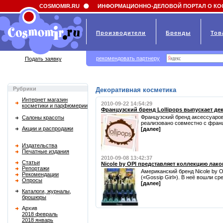
Field 'news_title' doesn't have a default value
COSMOMIR.RU
ИНФОРМАЦИОННО-ДЕЛОВОЙ ПОРТАЛ О КО
Производители
Бренды
Тов
рекомендовать партнеру
Подать заявку
Рубрики
Декоративная косметика
Интернет магазин
2010-09-22 14:54:29
косметики и парфюмерии
Французский бренд Lollipops выпускает де
Французский бренд аксессуаров 
Салоны красоты
реализовано совместно с францу
Акции и распродажи
[далее]
Издательства
Печатные издания
2010-09-08 13:42:37
Статьи
Nicole by OPI представляет коллекцию лаков
Репортажи
Американский бренд Nicole by 
Рекомендации
(«Gossip Girl»). В неё вошли сре
Опросы
[далее]
Каталоги, журналы,
брошюры
Архив
2018 февраль
2018 январь