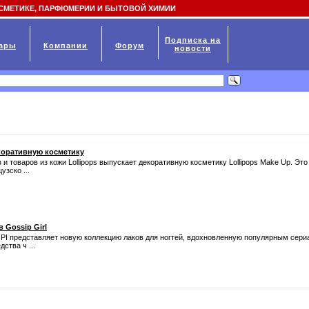
СМЕТИКЕ, ПАРФЮМЕРИИ И БЫТОВОЙ ХИМИИ
Подписка на
ары
Компании
Форум
новости
коративную косметику
и товаров из кожи Lollipops выпускает декоративную косметику Lollipops Make Up. Эт
зско ...
 Gossip Girl
OPI представляет новую коллекцию лаков для ногтей, вдохновленную популярным сер
дства ч ...