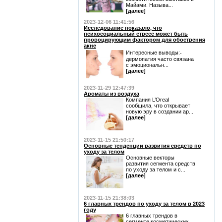
Майами. Называ...
[далее]
2023-12-06 11:41:56
Исследование показало, что
психосоциальный стресс может быть
провоцирующим фактором для обострения
акне
Интересные выводы:⁃
дермопатия часто связана
с эмоциональн...
[далее]
2023-11-29 12:47:39
Ароматы из воздуха
Компания L’Oreal
сообщила, что открывает
новую эру в создании ар...
[далее]
2023-11-15 21:50:17
Основные тенденции развития средств по
уходу за телом
Основные векторы
развития сегмента средств
по уходу за телом и с...
[далее]
2023-11-15 21:38:03
6 главных трендов по уходу за телом в 2023
году
6 главных трендов в
сегменте косметических