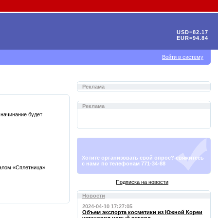
USD=82.17
EUR=94.84
Войти в систему
Реклама
Реклама
о начинание будет
Хотите организовать свой опрос? свяжитесь
с нами по телефонам 771-34-88
иалом «Сплетница»
Подписка на новости
Новости
2024-04-10 17:27:05
Объем экспорта косметики из Южной Кореи