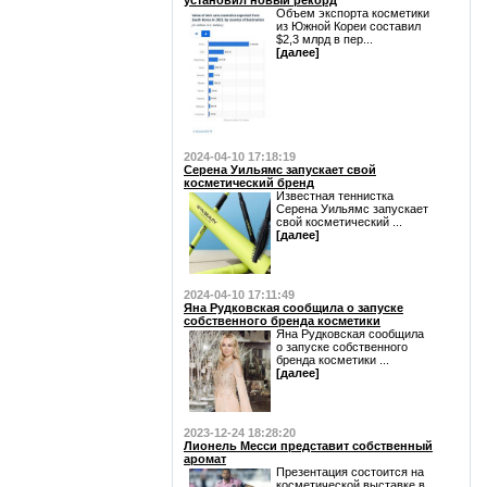
установил новый рекорд
Объем экспорта косметики
из Южной Кореи составил
$2,3 млрд в пер...
[далее]
2024-04-10 17:18:19
Серена Уильямс запускает свой
косметический бренд
Известная теннистка
Серена Уильямс запускает
свой косметический ...
[далее]
2024-04-10 17:11:49
Яна Рудковская сообщила о запуске
собственного бренда косметики
Яна Рудковская сообщила
о запуске собственного
бренда косметики ...
[далее]
2023-12-24 18:28:20
Лионель Месси представит собственный
аромат
Презентация состоится на
косметической выставке в