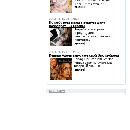
средств по уходу за т...
[далее]
2023-11-15 21:32:50
Потребители вправе вернуть даже
невозвратные товары
Потребители вправе
вернуть даже
«невозвратные товары»
(косметику...
[далее]
2023-11-15 18:03:16
Певица Адель запускает свой бьюти-бренд
Западные СМИ пишут, что
певица зарегистрировала
товарный знак Th...
[далее]
RSS лента