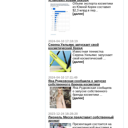
установил новый рекорд
Объем экспорта косметики
из Южной Кореи составил
$2,3 млрд в пер...
[далее]
2024-04-10 17:18:19
Серена Уильямс запускает свой
косметический бренд
Известная теннистка
Серена Уильямс запускает
свой косметический ...
[далее]
2024-04-10 17:11:49
Яна Рудковская сообщила о запуске
собственного бренда косметики
Яна Рудковская сообщила
о запуске собственного
бренда косметики ...
[далее]
2023-12-24 18:28:20
Лионель Месси представит собственный
аромат
Презентация состоится на
косметической выставке в