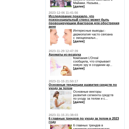
Майами. Называ...
[далее]
2023-12-06 11:41:56
Исследование показало, что
психосоциальный стресс может быть
провоцирующим фактором для обострения
акне
Интересные выводы:⁃
дермопатия часто связана
с эмоциональн...
[далее]
2023-11-29 12:47:39
Ароматы из воздуха
Компания L’Oreal
сообщила, что открывает
новую эру в создании ар...
[далее]
2023-11-15 21:50:17
Основные тенденции развития средств по
уходу за телом
Основные векторы
развития сегмента средств
по уходу за телом и с...
[далее]
2023-11-15 21:38:03
6 главных трендов по уходу за телом в 2023
году
6 главных трендов в
сегменте косметических