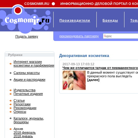
Field 'news_title' doesn't have a default value
COSMOMIR.RU
ИНФОРМАЦИОННО-ДЕЛОВОЙ ПОРТАЛ О КО
Производители
Бренды
Тов
рекомендовать партнеру
Подать заявку
Рубрики
Декоративная косметика
Интернет магазин
2017-09-13 17:03:12
косметики и парфюмерии
Чем же отличается татуаж от перманентног
В данный момент существует ог
Салоны красоты
прекрасного пола выглядеть
Акции и распродажи
[далее]
Издательства
Печатные издания
Статьи
Репортажи
Рекомендации
Опросы
Каталоги, журналы,
брошюры
Архив
2018 февраль
2018 январь