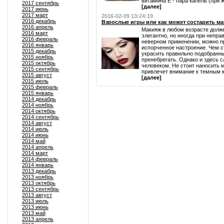
витамина Е - пара капель (при ж
2017 сентябрь
[далее]
2017 июнь
2017 март
2016-02-09 13:24:19
2016 декабрь
Взрослые игры или как может состарить м
2016 апрель
Макияж в любом возрасте долже
2016 март
элегантно, но иногда при непра
2016 февраль
неверном применении, можно пр
2016 январь
испорченное настроение. Чем 
2015 декабрь
украсить правильно подобранны
2015 ноябрь
пренебрегать. Однако и здесь 
2015 октябрь
человеком. Не стоит наносить 
2015 сентябрь
привлечет внимание к темным к
2015 август
[далее]
2015 июль
2015 февраль
2015 январь
2014 декабрь
2014 ноябрь
2014 октябрь
2014 сентябрь
2014 август
2014 июль
2014 июнь
2014 май
2014 апрель
2014 март
2014 февраль
2014 январь
2013 декабрь
2013 ноябрь
2013 октябрь
2013 сентябрь
2013 август
2013 июль
2013 июнь
2013 май
2013 апрель