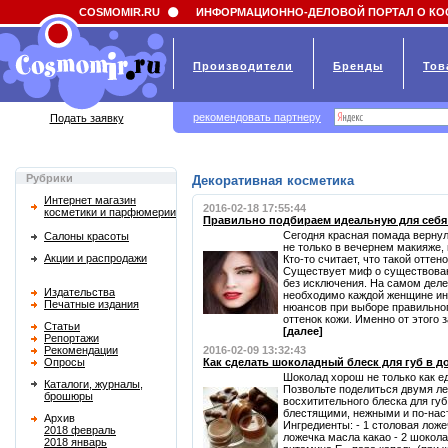
Field 'news_title' doesn't have a default value
COSMOMIR.RU
ИНФОРМАЦИОННО-ДЕЛОВОЙ ПОРТАЛ О КО
Производители
Бренды
Тов
рекомендовать партнеру
Подать заявку
Рубрики
Декоративная косметика
Интернет магазин
2016-02-18 17:55:44
косметики и парфюмерии
Правильно подбираем идеальную для себя
Сегодня красная помада вернул
Салоны красоты
не только в вечернем макияже, 
Акции и распродажи
Кто-то считает, что такой отте
Существует миф о существова
без исключения. На самом деле
Издательства
необходимо каждой женщине ин
Печатные издания
нюансов при выборе правильног
оттенок кожи. Именно от этого за
Статьи
[далее]
Репортажи
Рекомендации
2016-02-09 13:32:43
Опросы
Как сделать шоколадный блеск для губ в 
Шоколад хорош не только как ед
Каталоги, журналы,
Позвольте поделиться двумя л
брошюры
восхитительного блеска для губ
блестящими, нежными и по-нас
Архив
Ингредиенты: - 1 столовая ложе
2018 февраль
ложечка масла какао - 2 шокола
2018 январь