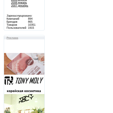
2008 январь
2007 декабрь
Зарегистрировано:
Компаний
894
Брендов
865
Товаров
10351
Пользователей
1915
Реклама