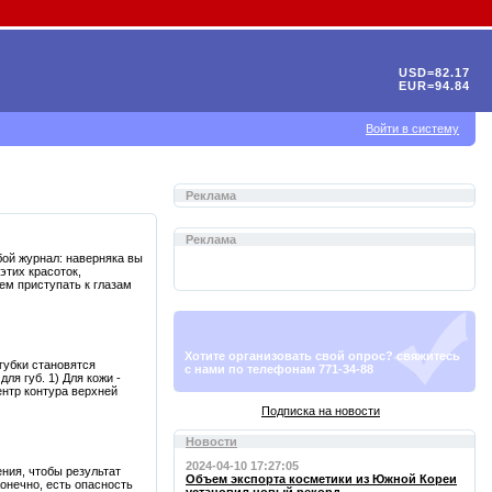
USD=82.17
EUR=94.84
Войти в систему
Реклама
Реклама
ой журнал: наверняка вы
этих красоток,
ем приступать к глазам
Хотите организовать свой опрос? свяжитесь
 губки становятся
с нами по телефонам 771-34-88
я губ. 1) Для кожи -
ентр контура верхней
Подписка на новости
Новости
2024-04-10 17:27:05
ния, чтобы результат
Объем экспорта косметики из Южной Кореи
онечно, есть опасность