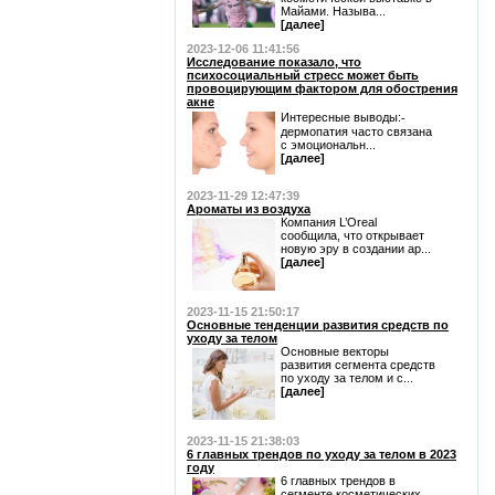
Майами. Называ...
[далее]
2023-12-06 11:41:56
Исследование показало, что
психосоциальный стресс может быть
провоцирующим фактором для обострения
акне
Интересные выводы:⁃
дермопатия часто связана
с эмоциональн...
[далее]
2023-11-29 12:47:39
Ароматы из воздуха
Компания L’Oreal
сообщила, что открывает
новую эру в создании ар...
[далее]
2023-11-15 21:50:17
Основные тенденции развития средств по
уходу за телом
Основные векторы
развития сегмента средств
по уходу за телом и с...
[далее]
2023-11-15 21:38:03
6 главных трендов по уходу за телом в 2023
году
6 главных трендов в
сегменте косметических