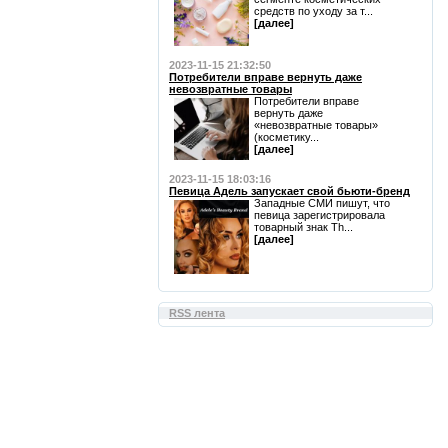
средств по уходу за т...
[далее]
2023-11-15 21:32:50
Потребители вправе вернуть даже
невозвратные товары
Потребители вправе
вернуть даже
«невозвратные товары»
(косметику...
[далее]
2023-11-15 18:03:16
Певица Адель запускает свой бьюти-бренд
Западные СМИ пишут, что
певица зарегистрировала
товарный знак Th...
[далее]
RSS лента