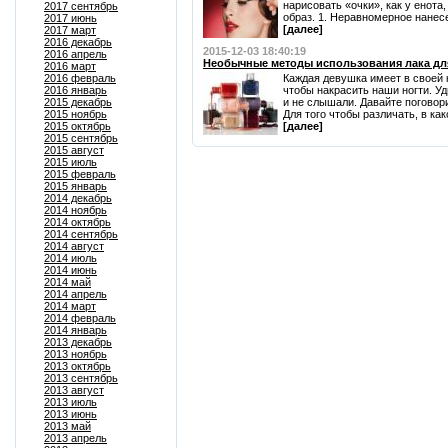
нарисовать «очки», как у енот
2017 сентябрь
образ. 1. Неравномерное нанес
2017 июнь
[далее]
2017 март
2016 декабрь
2015-12-03 18:40:19
2016 апрель
Необычные методы использования лака дл
2016 март
2016 февраль
Каждая девушка имеет в своей к
2016 январь
чтобы накрасить наши ногти. Уд
2015 декабрь
и не слышали. Давайте поговори
2015 ноябрь
Для того чтобы различать, в како
2015 октябрь
[далее]
2015 сентябрь
2015 август
2015 июль
2015 февраль
2015 январь
2014 декабрь
2014 ноябрь
2014 октябрь
2014 сентябрь
2014 август
2014 июль
2014 июнь
2014 май
2014 апрель
2014 март
2014 февраль
2014 январь
2013 декабрь
2013 ноябрь
2013 октябрь
2013 сентябрь
2013 август
2013 июль
2013 июнь
2013 май
2013 апрель