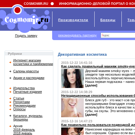
Field 'news_title' doesn't have a default value
COSMOMIR.RU
ИНФОРМАЦИОННО-ДЕЛОВОЙ ПОРТАЛ О КО
Производители
Бренды
Тов
рекомендовать партнеру
Подать заявку
Рубрики
Декоративная косметика
Интернет магазин
2015-12-22 14:41:16
косметики и парфюмерии
Как сделать правильный макияж smoky-eye
Дерзкий макияж smoky-eyes – л
Салоны красоты
увидите там несколько моделей
Акции и распродажи
воспользуйтесь перечисленными
Наша первая подсказка – нанеси
[далее]
Издательства
Печатные издания
2015-12-22 14:38:29
Нетрадиционные способы использования б
Статьи
Блеск для губ - это маст-хэв п
Репортажи
неотразимыми благодаря этому 
Рекомендации
используйте блеск в качестве х
Опросы
губы, на скулы. Это мгновенно 
[далее]
Каталоги, журналы,
брошюры
2015-12-16 14:47:23
Как правильно пользоваться подводкой дл
Архив
Нанесение карандаша на веки –
2018 февраль
был хорошим. Однако если вы с
2018 январь