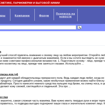
СМЕТИКЕ, ПАРФЮМЕРИИ И БЫТОВОЙ ХИМИИ
Подписка на
ары
Компании
Форум
новости
s
учший способ привлечь внимание к своему лицу на любом мероприятии. Откройте люб
 и знаменитостей именно с дымчатым макияжем. Если и вы хотите выглядеть не хуже 
 ниже советами профессионалов-визажистов. 1. Подготовьте основу - лицо, прежде ч
те косметику на лицо, прежде чем заняться глазами. Используйте ...
леска для губ
родукт для каждой обладательницы прекрасного пола. Ведь каждая леди любит, когда ее
продукту. Сегодня давайте узнаем, какие необычные применения можно найти блеску дл
айлайтера. Просто нанесите немного средства пальцем под брови, на спинку носа, в ц
сделают кожу свежей, светящейся и гладенькой. Эта про ...
я глаз
 вероятно, самая сложная часть макияжа. Вам нужно иметь твердые руки и море терпе
правитесь, то подводка выгодно подчеркнет ваши глаза и значительно изменит лицо. К