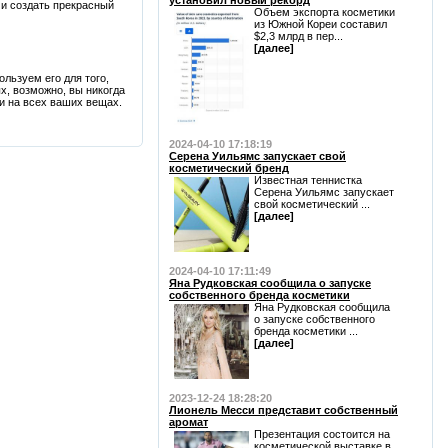
установил новый рекорд
 и создать прекрасный
Объем экспорта косметики
из Южной Кореи составил
$2,3 млрд в пер...
[далее]
ользуем его для того,
х, возможно, вы никогда
ки на всех ваших вещах.
2024-04-10 17:18:19
Серена Уильямс запускает свой
косметический бренд
Известная теннистка
Серена Уильямс запускает
свой косметический ...
[далее]
2024-04-10 17:11:49
Яна Рудковская сообщила о запуске
собственного бренда косметики
Яна Рудковская сообщила
о запуске собственного
бренда косметики ...
[далее]
2023-12-24 18:28:20
Лионель Месси представит собственный
аромат
Презентация состоится на
косметической выставке в