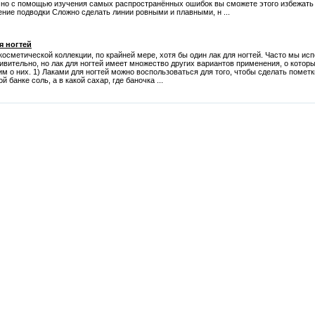
а, но с помощью изучения самых распространённых ошибок вы сможете этого избежать
ение подводки Сложно сделать линии ровными и плавными, н ...
я ногтей
осметической коллекции, по крайней мере, хотя бы один лак для ногтей. Часто мы исп
ивительно, но лак для ногтей имеет множество других вариантов применения, о которы
м о них. 1) Лаками для ногтей можно воспользоваться для того, чтобы сделать помет
й банке соль, а в какой сахар, где баночка ...