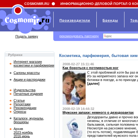
Field 'news_title' doesn't have a default value
COSMOMIR.RU
ИНФОРМАЦИОННО-ДЕЛОВОЙ ПОРТАЛ О КО
Производители
Бренды
Тов
рекомендовать партнеру
Подать заявку
Рубрики
Косметика, парфюмерия, бытовая хим
Интернет магазин
2008-02-27 15:11:46
косметики и парфюмерии
Как бороться с потливостью ног
С этой проблемой хотя бы раз 
Салоны красоты
Из-за неприятного запаха ног он
Акции и распродажи
ботинки в поезде, а по приходе
[далее]
Издательства
Печатные издания
Статьи
Репортажи
Рекомендации
2008-02-19 14:44:32
Опросы
Мужские запахи: немного о дезодорантах
Дезодоранты давно и прочно во
Каталоги, журналы,
гигиены, в отличие от многочи
брошюры
бальзамов, сильная половина ч
Несмотря на расхожее мнение,
Архив
(то есть потом), подавляющие
2023 ноябрь
представителей мужского пола 
2016 июнь