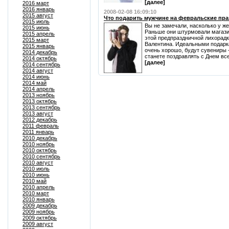
[далее]
2016 март
2016 январь
2008-02-08 16:09:10
2015 август
Что подарить мужчине на февральские пр
2015 июль
Вы не замечали, насколько у ж
2015 июнь
Раньше они штурмовали магазин
2015 апрель
этой предпраздничной лихорадк
2015 март
Валентина. Идеальными подарка
2015 январь
очень хорошо, будут сувениры –
2014 декабрь
станете поздравлять с Днем вс
2014 октябрь
[далее]
2014 сентябрь
2014 август
2014 июнь
2014 май
2014 апрель
2013 ноябрь
2013 октябрь
2013 сентябрь
2013 август
2012 декабрь
2011 февраль
2011 январь
2010 декабрь
2010 ноябрь
2010 октябрь
2010 сентябрь
2010 август
2010 июль
2010 июнь
2010 май
2010 апрель
2010 март
2010 январь
2009 декабрь
2009 ноябрь
2009 октябрь
2009 август