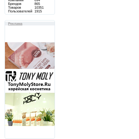
Компаний
894
Брендов
865
Товаров
10351
Пользователей
1915
Реклама