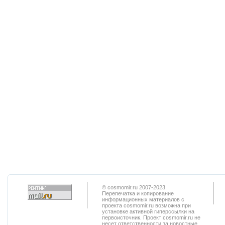
© cosmomir.ru 2007-2023.
Перепечатка и копирование
информационных материалов с
проекта cosmomir.ru возможна при
установке активной гиперссылки на
первоисточник. Проект cosmomir.ru не
несет ответственности за новостные