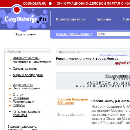
Field 'news_title' doesn't have a default value
COSMOMIR.RU
ИНФОРМАЦИОННО-ДЕЛОВОЙ ПОРТАЛ О КО
Производители
Бренды
Тов
рекомендовать партнеру
Подать заявку
Рубрики
издательства
Территориальное 
Интернет магазин
Россия, <нет>, р-н <нет>, город
Москва
косметики и парфюмерии
Салоны красоты
Акции и распродажи
Без алфавитного
0
1
2
3
4
5
A
B
C
D
E
F
G
H
I
J
K
L
M
N
Издательства
А
Б
В
Г
Д
Е
Ж
З
И
Й
К
Л
М
Н
О
П
Р
С
Печатные издания
Статьи
Репортажи
Золотой Мандарин
Россия, <нет>, р-н <нет
Рекомендации
SPA-салон
Опросы
История создания СПА
мандарин» Москва не 
Каталоги, журналы,
солнечных дней, вот п
Zolotoy Mandarin
брошюры
красоты "Золотой Манд
южной "фруктовой" те
Зарегистрировано: