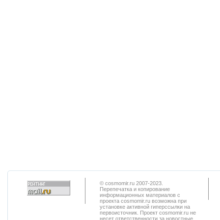
© cosmomir.ru 2007-2023.
Перепечатка и копирование
информационных материалов с
проекта cosmomir.ru возможна при
установке активной гиперссылки на
первоисточник. Проект cosmomir.ru не
несет ответственности за новостные