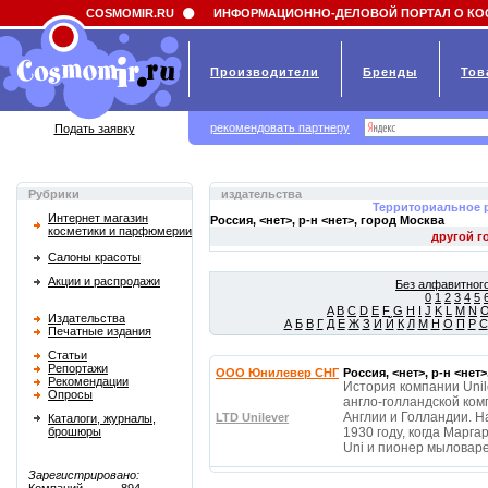
Field 'news_title' doesn't have a default value
COSMOMIR.RU
ИНФОРМАЦИОННО-ДЕЛОВОЙ ПОРТАЛ О КО
Производители
Бренды
Тов
рекомендовать партнеру
Подать заявку
Рубрики
издательства
Территориальное 
Интернет магазин
Россия, <нет>, р-н <нет>, город
Москва
косметики и парфюмерии
Салоны красоты
Акции и распродажи
Без алфавитного
0
1
2
3
4
5
A
B
C
D
E
F
G
H
I
J
K
L
M
N
Издательства
А
Б
В
Г
Д
Е
Ж
З
И
Й
К
Л
М
Н
О
П
Р
С
Печатные издания
Статьи
Репортажи
OOO Юнилевер СНГ
Россия, <нет>, р-н <нет
Рекомендации
История компании Uni
Опросы
англо-голландской комп
Англии и Голландии. Н
LTD Unilever
Каталоги, журналы,
брошюры
1930 году, когда Марг
Uni и пионер мыловар
Зарегистрировано: