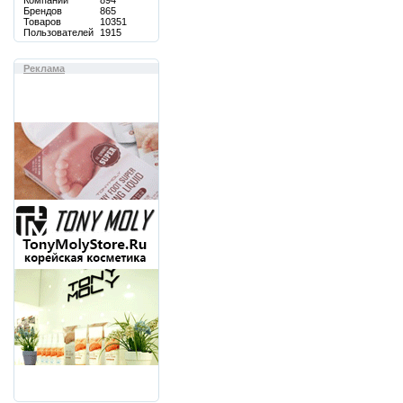
Компаний
894
Брендов
865
Товаров
10351
Пользователей
1915
Реклама