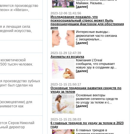
Майами. Называ...
является производство
[далее]
леон» и «Миган»,
2023-12-06 11:41:56
Исследование показало, что
психосоциальный стресс может быть
провоцирующим фактором для обострения
ая и лечащая сила
акне
ведений искусства,
Интересные выводы:⁃
дермопатия часто связана
с эмоциональн...
[далее]
2023-11-29 12:47:39
Ароматы из воздуха
 косметической
Компания L’Oreal
сообщила, что открывает
500 тысяч человек.
новую эру в создании ар...
[далее]
я производство зубных
2023-11-15 21:50:17
цент был сделан на
Основные тенденции развития средств по
уходу за телом
Основные векторы
развития сегмента средств
космецевтики) для
по уходу за телом и с...
анимается как
[далее]
2023-11-15 21:38:03
яется Серов Николай
6 главных трендов по уходу за телом в 2023
году
льный директор
6 главных трендов в
сегменте косметических