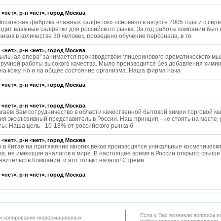
 <нет>, р-н <нет>, город
Москва
осковская фабрика влажных салфеток» основано в августе 2005 года и с сер
одит влажные салфетки для российского рынка. За год работы компании был
ников в количестве 30 человек, проведено обучение персонала, в то
 <нет>, р-н <нет>, город
Москва
льная опера" занимается производством глицеринового ароматического мы
 ручной работы высокого качества. Мыло производится без добавления химии
 на кожу, но и на общее состояние организма. Наша фирма нача
 <нет>, р-н <нет>, город
Москва
 <нет>, р-н <нет>, город
Москва
гаем Вам сотрудничество в области качественной бытовой химии торговой 
ия эксклюзивный представитель в России. Наш принцип - не стоять на месте, 
ты. Наша цель - 10-13% от российского рынка б
 <нет>, р-н <нет>, город
Москва
 в Китае на протяжении многих веков производятся уникальные косметически
ва, не имеющие аналогов в мире. В настоящее время в России открыто свыш
авительств Компании, и это только начало! Стреми
 <нет>, р-н <нет>, город
Москва
Если у Вас возникли вопросы и
а и копирование информационных