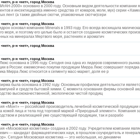
 <нет>, р-н <нет>, город
Москва
ИгАН-2000» основано в 2000 году. Основным видом деятельности компании 
ентов и инсектицидов(а именно средства от комаров, моли, мух) серии «Хаме
ых лент (а также двойные скотчи, упаковочные скотчи)сери
 <нет>, р-н <нет>, город
Москва
идрон основал компанию Minerals в 1993 году. Его всегда восхищала магическ
го моря, и поэтому его целью было и остается создание косметических произ
нных на минералах Мертвого моря, растениях и ароматич
 <нет>, р-н <нет>, город
Москва
 <нет>, р-н <нет>, город
Москва
Люкс основана в 1996 году. Сегодня она одна из лидеров современного рынка
ции в России: ежемесячно покупки продукции Мирра Люкс совершают порядка 
ика Мирра Люкс относится к сегменту масс-маркет, доля ее р
 <нет>, р-н <нет>, город
Москва
ирма была основана в 1992 году. Основным профилем деятельности являетс
шампуней и средств бытовой химии. С момента основания фирмы основной ак
одство высококачественной, экологически чистой продукц
 <нет>, р-н <нет>, город
Москва
ия «Монт» — российский производитель лечебной косметической продукции (
за кожей лица и тела под торговой маркой «Природный элемент». Компания з
одством и реализацией уже существующей продукции, так и разрабо
 <нет>, р-н <нет>, город
Москва
ия «Московская косметика» создана в 2002 году. Учредителем компании явл
евич — кандидат фармацевтических наук, в прошлом соучредитель и генера
ор». Сегодня Московская косметика — это небольшая, но динамичн