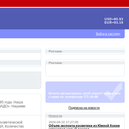
USD=80.93
EUR=93.19
Войти в систему
Реклама
Реклама
Хотите организовать свой опрос? свяжитесь
с нами по телефонам 771-34-88
95 года. Наша
«МАДО». Нашими
Подписка на новости
Новости
косметической
2024-04-10 17:27:05
Объем экспорта косметики из Южной Кореи
ША; Количество