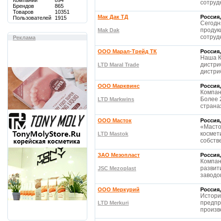
Компаний
894
сотрудн
Брендов
865
Товаров
10351
Мак Дак ТД
Россия,
Пользователей
1915
Сегодн
продук
Mak Dak
сотрудн
Реклама
OOO Марал-Трейд ТК
Россия,
Наша К
дистри
LTD Maral Trade
дистри
ООО Марквинс
Россия,
Компан
Более 
LTD Markwins
страна
OOO Масток
Россия,
«Масто
космет
LTD Mastok
собств
ЗАО Мезопласт
Россия,
Компан
развит
JSC Mezoplast
заводо
ООО Меркурий
Россия,
Истори
предпр
LTD Merkuri
произв