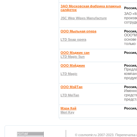
ЗАО Московская фабрика влажных
Россия,
салфеток
ЗАО «М
произв
JSC Wep Wipes Manufacture
сотруд
ООО Мыльная опера
Россия,
ООО"Мы
основе
LTD Soap opera
только
ООО Мэджик сан
Россия,
LTD Magic Sun
OOO Мэйджик
Россия,
Предла
компан
LTD Magic
продук
ООО МэйТан
Россия,
Именно
средст
LTD MeiTan
предст
Мэри Кей
Россия,
Meri Key
© cosmomir.ru 2007-2023. Перепечатк