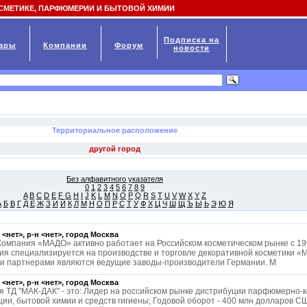
СМЕТИКЕ, ПАРФЮМЕРИИ И БЫТОВОЙ ХИМИИ
Подписка на
ары
Компании
Форум
новости
Территориальное расположение
Без алфавитного указателя
0
1
2
3
4
5
6
7
8
9
A
B
C
D
E
F
G
H
I
J
K
L
M
N
O
P
Q
R
S
T
U
V
W
X
Y
Z
А
Б
В
Г
Д
Е
Ж
З
И
Й
К
Л
М
Н
О
П
Р
С
Т
У
Ф
Х
Ц
Ч
Ш
Щ
Ъ
Ы
Ь
Э
Ю
Я
 <нет>, р-н <нет>, город
Москва
омпания «МАДО» активно работает на Российском косметическом рынке с 19
ия специализируется на производстве и торговле декоративной косметики 
и партнерами являются ведущие заводы-производители Германии. М
 <нет>, р-н <нет>, город
Москва
я ТД "МАК-ДАК" - это: Лидер на российском рынке дистрибуции парфюмерно-
ции, бытовой химии и средств гигиены; Годовой оборот - 400 млн долларов С