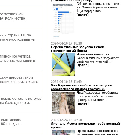
установил новый рекорд
Объем экспорта косметики
из Южной Кореи составил
$2,3 млрд в пер...
косметической
[далее]
ША; Количество
ии и стран СНГ по
яемся эксклюзивными
2024-04-10 17:18:19
Серена Уильямс запускает свой
косметический бренд
Известная теннистка
тивной косметики.
Серена Уильямс запускает
дочерних компаний в
свой косметический ...
[далее]
одажу декоративной
ешение о производстве
2024-04-10 17:11:49
Яна Рудковская сообщила о запуске
собственного бренда косметики
Яна Рудковская сообщила
о запуске собственного
первых стоял у истоков
бренда косметики ...
на базе одного из
[далее]
талантливого
2023-12-24 18:28:20
80-е годы в
Лионель Месси представит собственный
аромат
Презентация состоится на
косметической выставке в