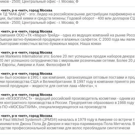
иков - 2500; Центральный офис - г. Москва; Ф
 <нет>, р-н <нет>, город
Москва
я ТД "МАК-ДАК" - это: Лидер на российском рынке дистрибуции парфюмерно-
ции, бытовой химии и средств гигиены; Годовой оборот - 400 млн долларов С
иков - 2500; Центральный офис - г. Москва; Ф
 <нет>, р-н <нет>, город
Москва
омпания ООО «ТК «Марал-Трейд» - одна из ведущих компаний на рынке Росс
бьюции ватно-бумажной продукции и влажных салфеток. С 2000 года мы явл
бьюторами известных ватно-бумажных марок. Наша коман
 <нет>, р-н <нет>, город
Москва
ия Markwins International это: Более 20 лет успешных продаж наборов декора
20 лет успешного сотрудничества с мировыми розничными сетями. Более 20 
х Европы, Америки и Азии. Философия M
 <нет>, р-н <нет>, город
Москва
к» был основан в 1991 г. как компания, организующая оптовые поставки и пр
ики производства США и Великобритании. В 1997 году в компании принято р
енной продукции – жидкости для снятия лака «Мечта», ч
 <нет>, р-н <нет>, город
Москва
ия «МЭЗОПЛАСТ» - ведущий российский производитель косметики - одним из 
ия контрактного производства в России. Предприятие образовано в 1988 году 
в ПО «МОСБЫТХИМ», специализирующегося на производств
 <нет>, р-н <нет>, город
Москва
я Paul Mitchell Systems® (JPMS®) началась в 1979 году в Америке со встречи 
инимателя Джона Пола Де Джории и мастера-парикмахера Пола Митчелла. В 
одстве профессиональной косметики для волос преобладали синтетически