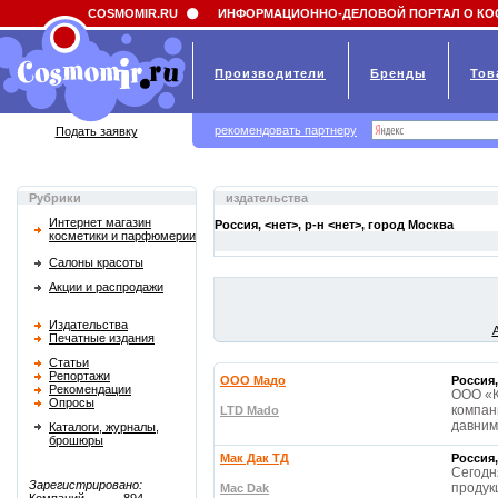
Field 'news_title' doesn't have a default value
COSMOMIR.RU
ИНФОРМАЦИОННО-ДЕЛОВОЙ ПОРТАЛ О КО
Производители
Бренды
Тов
рекомендовать партнеру
Подать заявку
Рубрики
издательства
Интернет магазин
Россия, <нет>, р-н <нет>, город
Москва
косметики и парфюмерии
Салоны красоты
Акции и распродажи
Издательства
Печатные издания
Статьи
Репортажи
ООО Мадо
Россия,
Рекомендации
ООО «К
Опросы
компан
LTD Mado
давним
Каталоги, журналы,
брошюры
Мак Дак ТД
Россия,
Сегодн
Зарегистрировано:
продук
Mac Dak