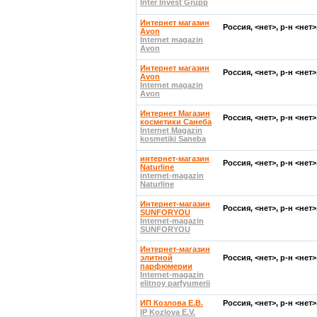
Inter Invest Grupp
Интернет магазин
Россия, <нет>, р-н <нет
Avon
Internet magazin
Avon
Интернет магазин
Россия, <нет>, р-н <нет
Avon
Internet magazin
Avon
Интернет Магазин
Россия, <нет>, р-н <нет
косметики Санеба
Internet Magazin
kosmetiki Saneba
интернет-магазин
Россия, <нет>, р-н <нет
Naturline
internet-magazin
Naturline
Интернет-магазин
Россия, <нет>, р-н <нет
SUNFORYOU
Internet-magazin
SUNFORYOU
Интернет-магазин
элитной
Россия, <нет>, р-н <нет
парфюмерии
Internet-magazin
elitnoy parfyumerii
ИП Козлова Е.В.
Россия, <нет>, р-н <нет
IP Kozlova E.V.