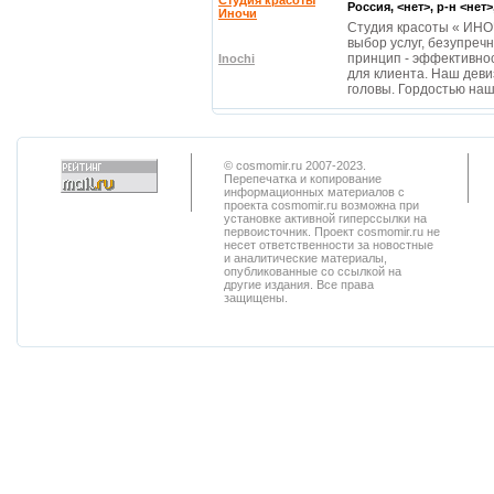
Студия красоты
Россия, <нет>, р-н <нет
Иночи
Студия красоты « ИНОЧ
выбор услуг, безупреч
принцип - эффективнос
Inochi
для клиента. Наш деви
головы. Гордостью на
© cosmomir.ru 2007-2023.
Перепечатка и копирование
информационных материалов с
проекта cosmomir.ru возможна при
установке активной гиперссылки на
первоисточник. Проект cosmomir.ru не
несет ответственности за новостные
и аналитические материалы,
опубликованные со ссылкой на
другие издания. Все права
защищены.