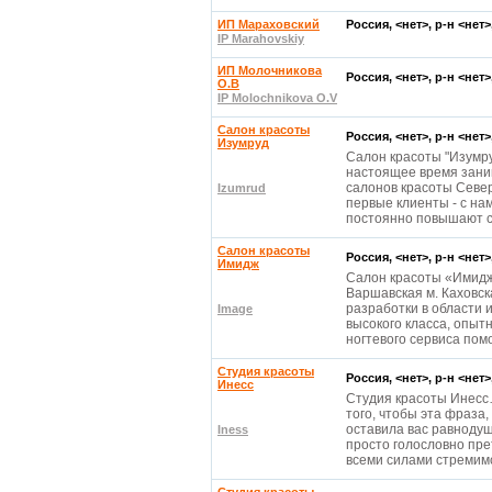
ИП Мараховский
Россия, <нет>, р-н <нет
IP Marahovskiy
ИП Молочникова
Россия, <нет>, р-н <нет
О.В
IP Molochnikova O.V
Салон красоты
Россия, <нет>, р-н <нет
Изумруд
Салон красоты "Изумруд
настоящее время зани
салонов красоты Север
Izumrud
первые клиенты - с на
постоянно повышают 
Салон красоты
Россия, <нет>, р-н <нет
Имидж
Салон красоты «Имидж
Варшавская м. Каховс
разработки в области 
Image
высокого класса, опыт
ногтевого сервиса пом
Студия красоты
Россия, <нет>, р-н <нет
Инесс
Студия красоты Инесс
того, чтобы эта фраза,
оставила вас равноду
Iness
просто голословно пре
всеми силами стремим