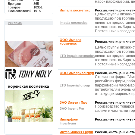
Компаний
894
марок парфюмерии, де
Брендов
865
Товаров
10351
Импала косметикс
Россия, <нет>, р-н <нет
Пользователей
1915
Целью группы визажис
продукцию под торговы
является предоставл
Impala cosmetics
Реклама
возможность выбирать
Постоянные исследов
OOO Импала
Россия, <нет>, р-н <нет
косметикс
Целью группы визажис
продукцию под торговы
является предоставл
LTD Impala cosmetics
возможность выбирать
Постоянные исследов
ООО Империал груп
Россия, <нет>, р-н <нет
Столичная фирма "Имп
российских фирм, раб
парфюмерии масс-марк
LTD Imperial group
потребителям очень к
от ведущих мировых п
ЗАО Инвент Про
Россия, <нет>, р-н <нет
Производство товаров 
ЗАО Invent Pro
своими и частными то
Инпарфюм
Россия, <нет>, р-н <нет
Inparfyum
Интер Инвест Групп
Россия, <нет>, р-н <нет