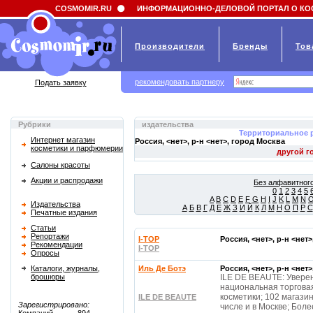
Field 'news_title' doesn't have a default value
COSMOMIR.RU
ИНФОРМАЦИОННО-ДЕЛОВОЙ ПОРТАЛ О КО
Производители
Бренды
Тов
рекомендовать партнеру
Подать заявку
Рубрики
издательства
Территориальное 
Интернет магазин
Россия, <нет>, р-н <нет>, город
Москва
косметики и парфюмерии
Салоны красоты
Акции и распродажи
Без алфавитного
0
1
2
3
4
5
A
B
C
D
E
F
G
H
I
J
K
L
M
N
Издательства
А
Б
В
Г
Д
Е
Ж
З
И
Й
К
Л
М
Н
О
П
Р
С
Печатные издания
Статьи
Репортажи
I-TOP
Россия, <нет>, р-н <нет
Рекомендации
I-TOP
Опросы
Каталоги, журналы,
Иль Де Ботэ
Россия, <нет>, р-н <нет
брошюры
ILE DE BEAUTE: Увере
национальная торгова
косметики; 102 магазин
ILE DE BEAUTE
Зарегистрировано:
числе и в Москве; Бол