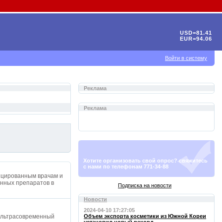
USD=81.41
EUR=94.06
Войти в систему
Реклама
Реклама
Хотите организовать свой опрос? свяжитесь
с нами по телефонам 771-34-88
фицированным врачам и
нных препаратов в
Подписка на новости
Новости
2024-04-10 17:27:05
 ультрасовременный
Объем экспорта косметики из Южной Кореи