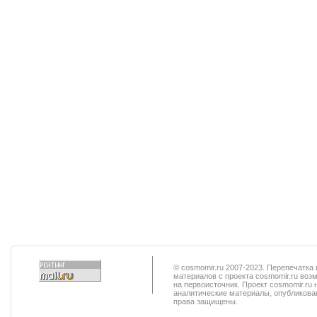
© cosmomir.ru 2007-2023. Перепечатк
материалов с проекта cosmomir.ru воз
на первоисточник. Проект cosmomir.ru 
аналитические материалы, опубликован
права защищены.