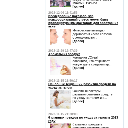
Майами. Называ...
[далее]
2023-12-06 11:41:56
Исследование показало, что
психосоциальный стресс может быть
провоцирующим фактором для обострения
акне
Интересные выводы:⁃
дермопатия часто связана
с эмоциональн...
[далее]
2023-11-29 12:47:39
Ароматы из воздуха
Компания L’Oreal
сообщила, что открывает
новую эру в создании ар...
[далее]
2023-11-15 21:50:17
Основные тенденции развития средств по
уходу за телом
Основные векторы
развития сегмента средств
по уходу за телом и с...
[далее]
2023-11-15 21:38:03
6 главных трендов по уходу за телом в 2023
году
6 главных трендов в
сегменте косметических