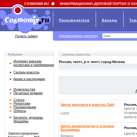
Field 'news_title' doesn't have a default value
COSMOMIR.RU
ИНФОРМАЦИОННО-ДЕЛОВОЙ ПОРТАЛ О КО
Производители
Бренды
Тов
рекомендовать партнеру
Подать заявку
Рубрики
салоны красоты
Интернет магазин
Россия, <нет>, р-н <нет>, город
Москва
косметики и парфюмерии
Салоны красоты
Акции и распродажи
Издательства
Печатные издания
Статьи
Репортажи
Центр здоровья и красоты Лайт
Россия,
Рекомендации
Центр 
Опросы
отличн
Light
работе
Каталоги, журналы,
брошюры
Центр косметологии и эстетики
Россия,
Белладжио
Зарегистрировано:
Центр 
Bellagio