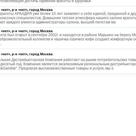
 позволяющий достичь гармонии красоты и здоровья.
 <нет>, р-н <нет>, город
Москва
красоты АРКАДИЯ уже более 10 лет заявляет о себе единой, преданной и др
классных специалистов. Домашняя теплая атмосфера нашего салона красоты
ают каждого клиента администраторы салона, высший пилотаж ма
 <нет>, р-н <нет>, город
Москва
нтр был открыт в сентябре 2002г. и находится в районе Марьино на берегу М
доброжелательный коллектив и чашечка горячего кофе создают комфортную о
.
 <нет>, р-н <нет>, город
Москва
льная Дистрибьюторская Компания работает на рынке потребительских това
 десятый год. Компания является эксклюзивным региональным дистрибьютор
er&Gamble". Предлагая высококачественные товары и услуги, мы о