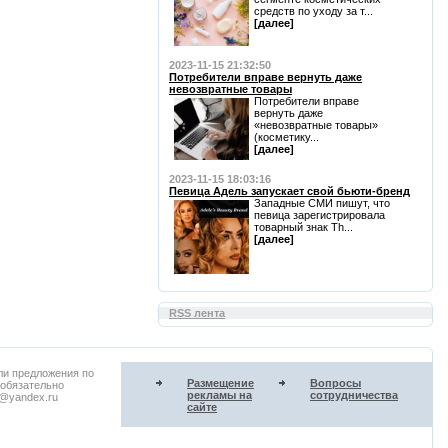
средств по уходу за т...
[далее]
2023-11-15 21:32:50
Потребители вправе вернуть даже
невозвратные товары
Потребители вправе
вернуть даже
«невозвратные товары»
(косметику...
[далее]
2023-11-15 18:03:16
Певица Адель запускает свой бьюти-бренд
Западные СМИ пишут, что
певица зарегистрировала
товарный знак Th...
[далее]
RSS лента
ли предложения по
Размещение
Вопросы
 обязательно
рекламы на
сотрудничества
u@yandex.ru
сайте