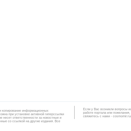
Если у Вас возникли вопросы и
а и копирование информационных
работe портала или пожелания,
можна при установке активной гиперссылки
свяжитесь с нами - cosmomir.r
не несет ответственности за новостные и
ные со ссылкой на другие издания. Все