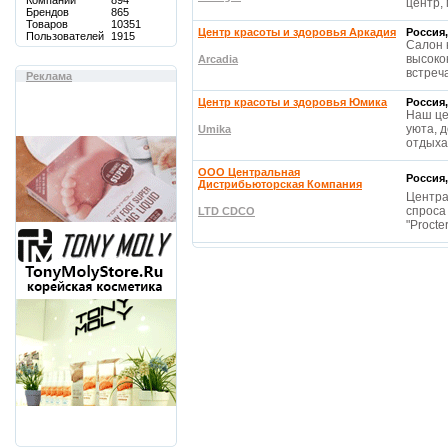
Компаний
894
центр,
Брендов
865
Товаров
10351
Центр красоты и здоровья Аркадия
Россия,
Пользователей
1915
Салон 
высоко
Arcadia
встреч
Реклама
Центр красоты и здоровья Юмика
Россия,
Наш це
уюта, 
Umika
отдыха
ООО Центральная
Россия,
Дистрибьюторская Компания
Центра
спроса
LTD CDCO
"Proct