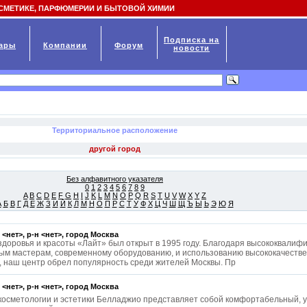
СМЕТИКЕ, ПАРФЮМЕРИИ И БЫТОВОЙ ХИМИИ
Подписка на
ары
Компании
Форум
новости
Территориальное расположение
Без алфавитного указателя
0
1
2
3
4
5
6
7
8
9
A
B
C
D
E
F
G
H
I
J
K
L
M
N
O
P
Q
R
S
T
U
V
W
X
Y
Z
А
Б
В
Г
Д
Е
Ж
З
И
Й
К
Л
М
Н
О
П
Р
С
Т
У
Ф
Х
Ц
Ч
Ш
Щ
Ъ
Ы
Ь
Э
Ю
Я
 <нет>, р-н <нет>, город
Москва
здоровья и красоты «Лайт» был открыт в 1995 году. Благодаря высококвали
ым мастерам, современному оборудованию, и использованию высококачестве
, наш центр обрел популярность среди жителей Москвы. Пр
 <нет>, р-н <нет>, город
Москва
косметологии и эстетики Белладжио представляет собой комфортабельный,