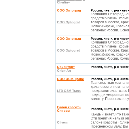
Cherlin»
OOO Оптоград
Россия, <нет>, р-н <нет
Компания Оптоград - 
средств гигиены, косм
товаров в Москве, Крас
OOO Optograd
Новосибирске, Красноя
регионах России. Осн
OOO Оптоград
Россия, <нет>, р-н <нет
Компания Оптоград - 
средств гигиены, косм
товаров в Москве, Крас
OOO Optograd
Новосибирске, Красноя
регионах России. Комп
ОриентАрт
Россия, <нет>, р-н <нет
OrientArt
ООО ОСМ-Транс
Россия, <нет>, р-н <нет
Транспортная компания
дальневосточном напр
представительства во 
LTD OSM-Trans
подход и умеренная ц
клиенту. Перевозка о
Салон красоты
Россия, <нет>, р-н <нет
Оливем
Каждый знает, что так
Эти понятия нельзя оп
салоне красоты «Олив
Olivem
Пресненском Валу, Вы 