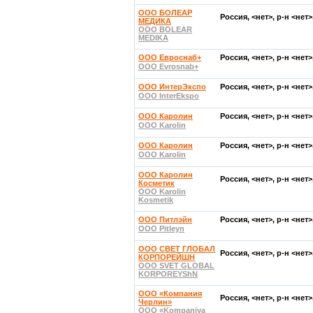
ООО БОЛЕАР
Россия, <нет>, р-н <нет
МЕДИКА
OOO BOLEAR
MEDIKA
ООО Евроснаб+
Россия, <нет>, р-н <нет
OOO Evrosnab+
ООО ИнтерЭкспо
Россия, <нет>, р-н <нет
OOO InterEkspo
ООО Каролин
Россия, <нет>, р-н <нет
OOO Karolin
ООО Каролин
Россия, <нет>, р-н <нет
OOO Karolin
ООО Каролин
Россия, <нет>, р-н <нет
Косметик
OOO Karolin
Kosmetik
ООО Питлэйн
Россия, <нет>, р-н <нет
OOO Pitleyn
ООО СВЕТ ГЛОБАЛ
Россия, <нет>, р-н <нет
КОРПОРЕЙШН
OOO SVET GLOBAL
KORPOREYShN
ООО «Компания
Россия, <нет>, р-н <нет
Черлин»
OOO «Kompaniya