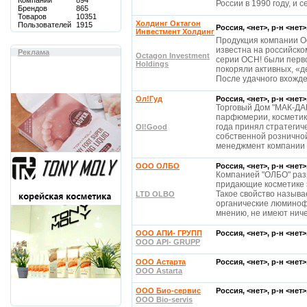
Компаний
894
России в 1990 году, и 
Брендов
865
Товаров
10351
Холдинг Октагон
Пользователей
1915
Россия, <нет>, р-н <нет
Инвестмент Холдинг
Продукция компании Oc
известна на российск
Реклама
Octagon Investment
серии ОСН! были перв
Holdings
покоряли активных, «д
После удачного вхожд
Ол!Гуд
Россия, <нет>, р-н <нет
Торговый Дом "МАК-ДА
парфюмерии, косметики
года принял стратегич
Ol!Good
собственной розничной
менеджмент компании 
OOO ОЛБО
Россия, <нет>, р-н <нет
Компанией "ОЛБО" раз
придающие косметике 
Такое свойство называ
LTD OLBO
органические люминоф
мнению, не имеют нич
ООО АПИ- ГРУПП
Россия, <нет>, р-н <нет
OOO API- GRUPP
ООО Астарта
Россия, <нет>, р-н <нет
OOO Astarta
ООО Био-сервис
Россия, <нет>, р-н <нет
OOO Bio-servis