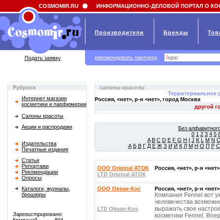
Field 'news_title' doesn't have a default value
COSMOMIR.RU
ИНФОРМАЦИОННО-ДЕЛОВОЙ ПОРТАЛ О КО
Производители
Бренды
Тов
рекомендовать партнеру
Подать заявку
Рубрики
салоны красоты
Территориальное 
Интернет магазин
Россия, <нет>, р-н <нет>, город
Москва
косметики и парфюмерии
Салоны красоты
Акции и распродажи
Без алфавитного
0
1
2
3
4
5
A
B
C
D
E
F
G
H
I
J
K
L
M
N
Издательства
А
Б
В
Г
Д
Е
Ж
З
И
Й
К
Л
М
Н
О
П
Р
С
Печатные издания
Статьи
Репортажи
ООО Original АТОК
Россия, <нет>, р-н <нет
Рекомендации
LTD Original АТОК
Опросы
Каталоги, журналы,
OOO Океан-Кос
Россия, <нет>, р-н <нет
брошюры
Компания Fennel вот у
человечества возможно
выражать свое настро
LTD Okean-Kos
Зарегистрировано:
косметики Fennel. Впе