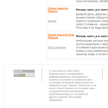
тона интерьера, легки
Салон красоты
Россия, <нет>, р-н <нет
Орнатэ
Добрый день, дорогие 
косметологии «Орнатэ»
ищите и хороших спец
Ornate
себе! А главное – реш
Поэтому я не буду мно
Салон красоты Очи
Россия, <нет>, р-н <нет
Черные
Небольшие уютные ком
уголок рецепшна с кар
столиком и красными 
Ochi Cherniye
покою и расслаблению.
чашечку кофе и полист
© cosmomir.ru 2007-2023.
Перепечатка и копирование
информационных материалов с
проекта cosmomir.ru возможна при
установке активной гиперссылки на
первоисточник. Проект cosmomir.ru не
несет ответственности за новостные
и аналитические материалы,
опубликованные со ссылкой на
другие издания. Все права
защищены.