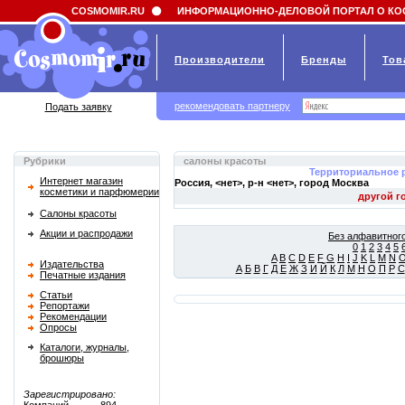
Field 'news_title' doesn't have a default value
COSMOMIR.RU
ИНФОРМАЦИОННО-ДЕЛОВОЙ ПОРТАЛ О КО
Производители
Бренды
Тов
рекомендовать партнеру
Подать заявку
Рубрики
салоны красоты
Территориальное 
Интернет магазин
Россия, <нет>, р-н <нет>, город
Москва
косметики и парфюмерии
Салоны красоты
Акции и распродажи
Без алфавитного
0
1
2
3
4
5
A
B
C
D
E
F
G
H
I
J
K
L
M
N
Издательства
А
Б
В
Г
Д
Е
Ж
З
И
Й
К
Л
М
Н
О
П
Р
С
Печатные издания
Статьи
Репортажи
Рекомендации
Опросы
Каталоги, журналы,
брошюры
Зарегистрировано: