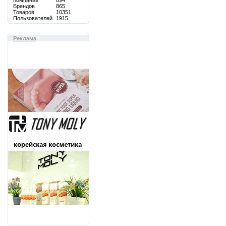
Компаний
894
Брендов
865
Товаров
10351
Пользователей
1915
Реклама