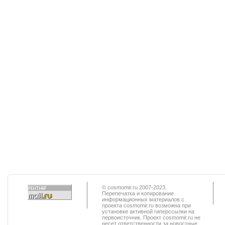
© cosmomir.ru 2007-2023.
Перепечатка и копирование
информационных материалов с
проекта cosmomir.ru возможна при
установке активной гиперссылки на
первоисточник. Проект cosmomir.ru не
несет ответственности за новостные