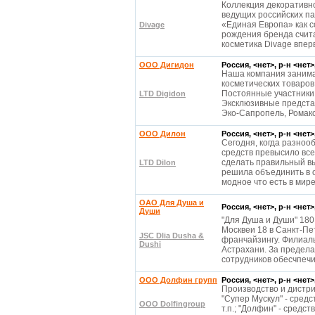
Коллекция декоративно
ведущих российских п
«Единая Европа» как с
Divage
рождения бренда счита
косметика Divage впер
ООО Дигидон
Россия, <нет>, р-н <нет
Наша компания занима
косметических товаров.
Постоянные участники
LTD Digidon
Эксклюзивные представ
Эко-Сапропель, Ромак
ООО Дилон
Россия, <нет>, р-н <нет
Сегодня, когда разноо
средств превысило все
сделать правильный в
LTD Dilon
решила объединить в о
модное что есть в мир
ОАО Для Душа и
Россия, <нет>, р-н <нет
Души
"Для Душа и Души" 180
Москвеи 18 в Санкт-Пе
JSC Dlia Dusha &
франчайзингу. Филиалы
Dushi
Астрахани. За предела
сотрудников обесчпеч
ООО Долфин групп
Россия, <нет>, р-н <нет
Производство и дистр
"Супер Мускул" - средс
ООО Dolfingroup
т.п.; "Долфин" - средст