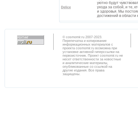
уютно будут чувствоват
ухода за собой, и те, 
Delice
и здоровья. Мы постоя
достижений в области 
© cosmomir.ru 2007-2023.
Перепечатка и копирование
информационных материалов с
проекта cosmomir.ru возможна при
установке активной гиперссылки на
первоисточник. Проект cosmomir.ru не
несет ответственности за новостные
и аналитические материалы,
опубликованные со ссылкой на
другие издания. Все права
защищены.