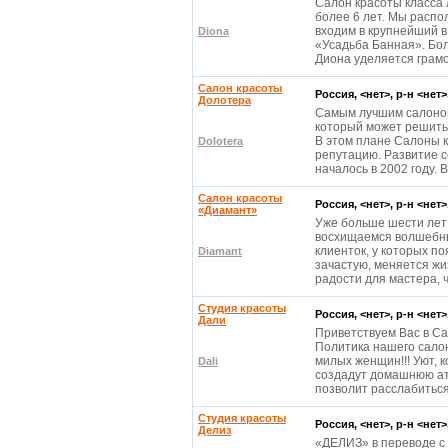
Салон красоты класса 
более 6 лет. Мы распо
входим в крупнейший 
Diona
«Усадьба Банная». Бо
Диона уделяется грамо
Салон красоты
Россия, <нет>, р-н <нет
Долотера
Самым лучшим салоном 
который может решить
В этом плане Салоны 
Dolotera
репутацию. Развитие 
началось в 2002 году.
Салон красоты
Россия, <нет>, р-н <нет
«Диамант»
Уже больше шести лет
восхищаемся волшебн
клиенток, у которых по
Diamant
зачастую, меняется жи
радости для мастера, 
Студия красоты
Россия, <нет>, р-н <нет
Дали
Приветствуем Вас в Са
Политика нашего салон
милых женщин!!! Уют, 
Dali
создадут домашнюю ат
позволит расслабиться
Студия красоты
Россия, <нет>, р-н <нет
Делиз
«ДЕЛИЗ» в переводе с 