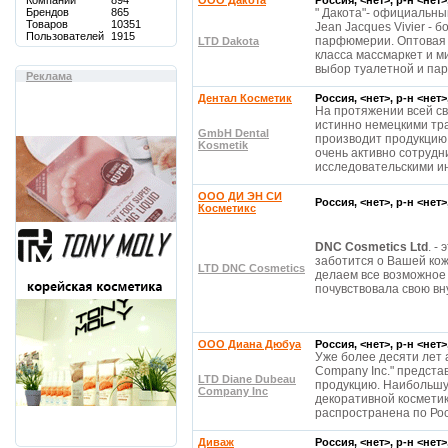
Компаний
894
OOO Дакота
Россия, <нет>, р-н <нет
Брендов
865
" Дакота"- официальн
Товаров
10351
Jean Jacques Vivier - 
Пользователей
1915
парфюмерии. Оптовая 
LTD Dakota
класса массмаркет и м
выбор туалетной и п
Реклама
Дентал Косметик
Россия, <нет>, р-н <нет
На протяжении всей св
истинно немецкими тра
GmbH Dental
производит продукцию 
Kosmetik
очень активно сотрудн
исследовательскими и
ООО ДИ ЭН СИ
Россия, <нет>, р-н <нет
Косметикс
DNC Cosmetics Ltd
. -
заботится о Вашей ко
LTD DNC Cosmetics
делаем все возможное
почувствовала свою вн
OOO Диана Дюбуа
Россия, <нет>, р-н <нет
Уже более десяти лет
Company Inc." предста
LTD Diane Dubeau
продукцию. Наибольшу
Company Inc
декоративной косметики
распространена по Ро
Диваж
Россия, <нет>, р-н <нет