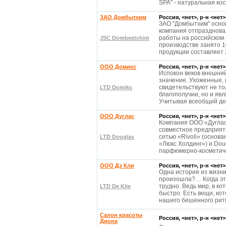
SPA" - натуральная ко
ЗАО Домбытхим
Россия, <нет>, р-н <нет
ЗАО "Домбытхим" основа
компания отпразднова
работы на российском 
JSC Dombeetchim
производстве занято 1
продукции составляет 2
ООО Домикс
Россия, <нет>, р-н <нет
Испокон веков внешни
значение. Ухоженные, 
свидетельствуют не то
LTD Domiks
благополучии, но и явл
Учитывая всеобщий д
ООО Дуглас
Россия, <нет>, р-н <нет
Компания ООО «ДугласР
совместное предприят
сетью «Rivoli» (основа
LTD Douglas
«Люкс Холдинг») и Dou
парфюмерно-косметич
ООО Дэ Кли
Россия, <нет>, р-н <нет
Одна история из жизни
произошла?… Когда эт
трудно. Ведь мир, в к
LTD De Klie
быстро. Есть вещи, ко
нашего бешенного рит
Салон красоты
Россия, <нет>, р-н <нет
Диона