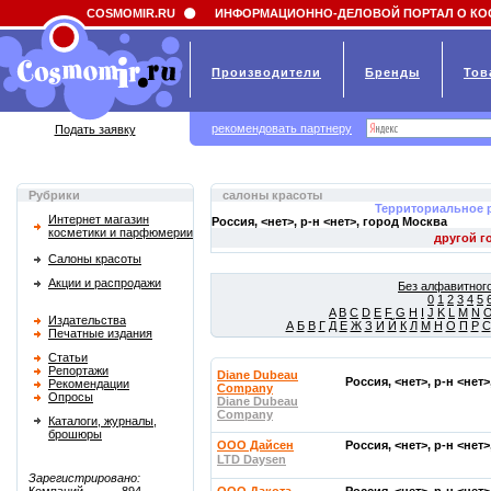
Field 'news_title' doesn't have a default value
COSMOMIR.RU
ИНФОРМАЦИОННО-ДЕЛОВОЙ ПОРТАЛ О КО
Производители
Бренды
Тов
рекомендовать партнеру
Подать заявку
Рубрики
салоны красоты
Территориальное 
Интернет магазин
Россия, <нет>, р-н <нет>, город
Москва
косметики и парфюмерии
Салоны красоты
Акции и распродажи
Без алфавитного
0
1
2
3
4
5
A
B
C
D
E
F
G
H
I
J
K
L
M
N
Издательства
А
Б
В
Г
Д
Е
Ж
З
И
Й
К
Л
М
Н
О
П
Р
С
Печатные издания
Статьи
Репортажи
Diane Dubeau
Россия, <нет>, р-н <нет
Рекомендации
Company
Опросы
Diane Dubeau
Company
Каталоги, журналы,
брошюры
OOO Дайсен
Россия, <нет>, р-н <нет
LTD Daysen
Зарегистрировано: