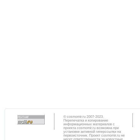
© cosmomir.ru 2007-2023.
Перепечатка и копирование
информационных материалов с
проекта cosmomir.ru возможна при
установке активной гиперссылки на
первоисточник. Проект cosmomir.ru не
несет ответственности за новостные