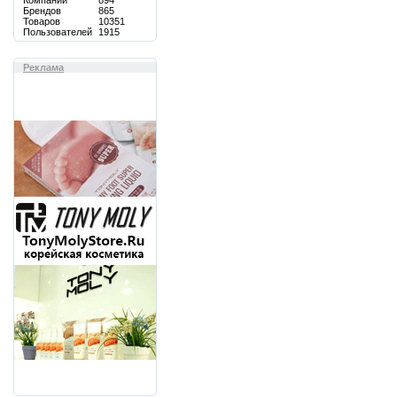
Компаний
894
Брендов
865
Товаров
10351
Пользователей
1915
Реклама