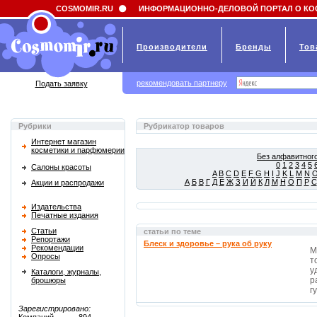
Field 'news_title' doesn't have a default value
COSMOMIR.RU
ИНФОРМАЦИОННО-ДЕЛОВОЙ ПОРТАЛ О КО
Производители
Бренды
Тов
рекомендовать партнеру
Подать заявку
Рубрики
Рубрикатор товаров
Интернет магазин
косметики и парфюмерии
Без алфавитного
0
1
2
3
4
5
Салоны красоты
A
B
C
D
E
F
G
H
I
J
K
L
M
N
А
Б
В
Г
Д
Е
Ж
З
И
Й
К
Л
М
Н
О
П
Р
С
Акции и распродажи
Издательства
Печатные издания
Статьи
статьи по теме
Репортажи
Блеск и здоровье – рука об руку
Рекомендации
М
Опросы
т
у
Каталоги, журналы,
р
брошюры
г
Зарегистрировано: