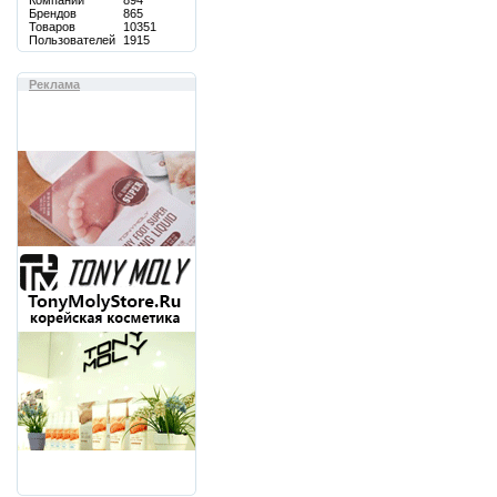
Компаний
894
Брендов
865
Товаров
10351
Пользователей
1915
Реклама