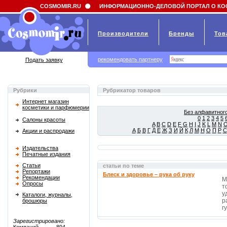
Field 'news_title' doesn't have a default value
COSMOMIR.RU
ИНФОРМАЦИОННО-ДЕЛОВОЙ ПОРТАЛ О КО
Производители
Бренды
Тов
рекомендовать партнеру
Подать заявку
Рубрики
Рубрикатор товаров
Интернет магазин
косметики и парфюмерии
Без алфавитного
0
1
2
3
4
5
Салоны красоты
A
B
C
D
E
F
G
H
I
J
K
L
M
N
А
Б
В
Г
Д
Е
Ж
З
И
Й
К
Л
М
Н
О
П
Р
С
Акции и распродажи
Издательства
Печатные издания
Статьи
статьи по теме
Репортажи
Блеск и здоровье – рука об руку
Рекомендации
М
Опросы
т
у
Каталоги, журналы,
р
брошюры
г
Зарегистрировано: