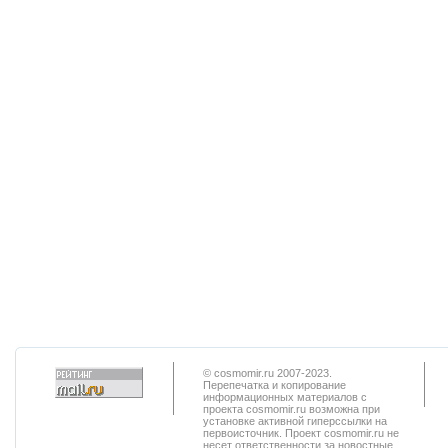
© cosmomir.ru 2007-2023.
Перепечатка и копирование
информационных материалов с
проекта cosmomir.ru возможна при
установке активной гиперссылки на
первоисточник. Проект cosmomir.ru не
несет ответственности за новостные