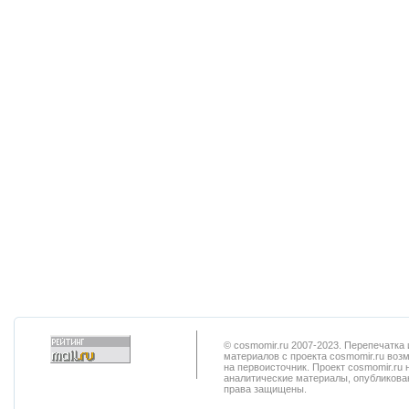
© cosmomir.ru 2007-2023. Перепечатк
материалов с проекта cosmomir.ru воз
на первоисточник. Проект cosmomir.ru 
аналитические материалы, опубликован
права защищены.