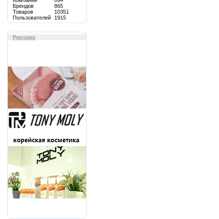
Компаний
894
Брендов
865
Товаров
10351
Пользователей
1915
Реклама