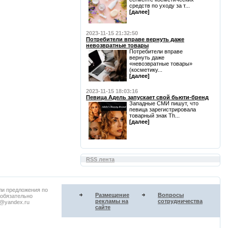
средств по уходу за т...
[далее]
2023-11-15 21:32:50
Потребители вправе вернуть даже
невозвратные товары
Потребители вправе
вернуть даже
«невозвратные товары»
(косметику...
[далее]
2023-11-15 18:03:16
Певица Адель запускает свой бьюти-бренд
Западные СМИ пишут, что
певица зарегистрировала
товарный знак Th...
[далее]
RSS лента
ли предложения по
Размещение
Вопросы
 обязательно
рекламы на
сотрудничества
u@yandex.ru
сайте