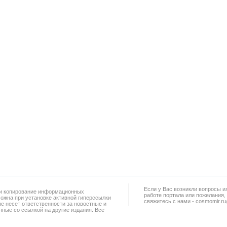
Если у Вас возникли вопросы и
а и копирование информационных
работe портала или пожелания,
можна при установке активной гиперссылки
свяжитесь с нами - cosmomir.r
не несет ответственности за новостные и
ные со ссылкой на другие издания. Все