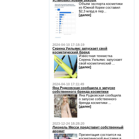
установил новый рекорд
Объем экспорта косметики
из Южной Кореи составил
$2,3 млрд в пер...
[далее]
2024-04-10 17:18:19
Серена Уильямс запускает свой
косметический бренд
Известная теннистка
Серена Уильямс запускает
свой косметический ...
[далее]
2024-04-10 17:11:49
Яна Рудковская сообщила о запуске
собственного бренда косметики
Яна Рудковская сообщила
о запуске собственного
бренда косметики ...
[далее]
2023-12-24 18:28:20
Лионель Месси представит собственный
аромат
Презентация состоится на
косметической выставке в