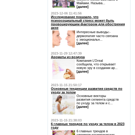
Майами. Называ...
[далее]
2023-12-06 11:41:56
Исследование показало, что
психосоциальный стресс может быть
провоцирующим фактором для обострения
акне
Интересные выводы:⁃
дермопатия часто связана
с эмоциональн...
[далее]
2023-11-29 12:47:39
Ароматы из воздуха
Компания L’Oreal
сообщила, что открывает
новую эру в создании ар...
[далее]
2023-11-15 21:50:17
Основные тенденции развития средств по
уходу за телом
Основные векторы
развития сегмента средств
по уходу за телом и с...
[далее]
2023-11-15 21:38:03
6 главных трендов по уходу за телом в 2023
году
6 главных трендов в
сегменте косметических