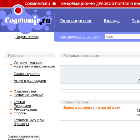
Field 'news_title' doesn't have a default value
COSMOMIR.RU
ИНФОРМАЦИОННО-ДЕЛОВОЙ ПОРТАЛ О КО
Производители
Бренды
Тов
рекомендовать партнеру
Подать заявку
Рубрики
Рубрикатор товаров
Интернет магазин
косметики и парфюмерии
Салоны красоты
Акции и распродажи
Издательства
Печатные издания
Статьи
статьи по теме
Репортажи
Блеск и здоровье – рука об руку
Рекомендации
М
Опросы
с
Каталоги, журналы,
брошюры
Зарегистрировано: