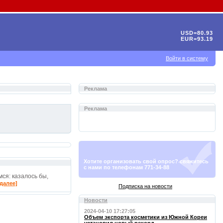
USD=80.93
EUR=93.19
Войти в систему
Реклама
Реклама
Хотите организовать свой опрос? свяжитесь
с нами по телефонам 771-34-88
ся: казалось бы,
[далее]
Подписка на новости
Новости
2024-04-10 17:27:05
Объем экспорта косметики из Южной Кореи