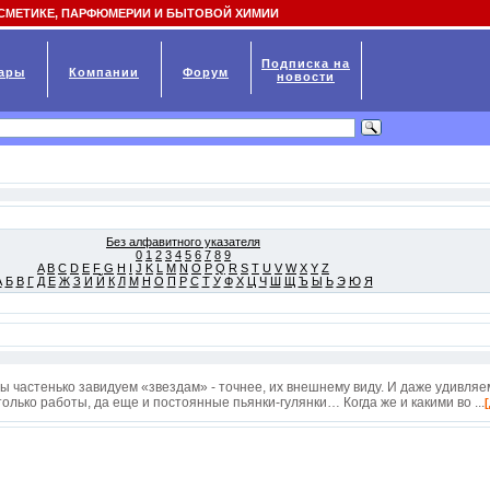
СМЕТИКЕ, ПАРФЮМЕРИИ И БЫТОВОЙ ХИМИИ
Подписка на
ары
Компании
Форум
новости
Без алфавитного указателя
0
1
2
3
4
5
6
7
8
9
A
B
C
D
E
F
G
H
I
J
K
L
M
N
O
P
Q
R
S
T
U
V
W
X
Y
Z
А
Б
В
Г
Д
Е
Ж
З
И
Й
К
Л
М
Н
О
П
Р
С
Т
У
Ф
Х
Ц
Ч
Ш
Щ
Ъ
Ы
Ь
Э
Ю
Я
ы частенько завидуем «звездам» - точнее, их внешнему виду. И даже удивляем
только работы, да еще и постоянные пьянки-гулянки… Когда же и какими во ...