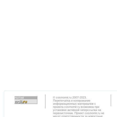
© cosmomir.ru 2007-2023.
Перепечатка и копирование
информационных материалов с
проекта cosmomir.ru возможна при
установке активной гиперссылки на
первоисточник. Проект cosmomir.ru не
несет ответственности за новостные