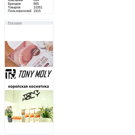
Компаний
894
Брендов
865
Товаров
10351
Пользователей
1915
Реклама