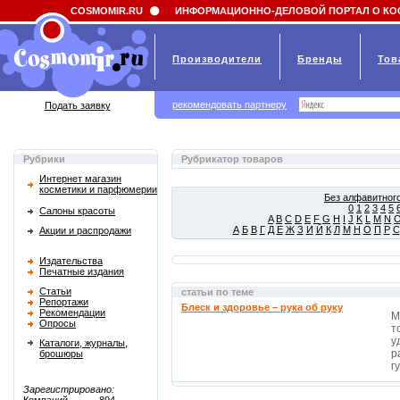
Field 'news_title' doesn't have a default value
COSMOMIR.RU
ИНФОРМАЦИОННО-ДЕЛОВОЙ ПОРТАЛ О КО
Производители
Бренды
Тов
рекомендовать партнеру
Подать заявку
Рубрики
Рубрикатор товаров
Интернет магазин
косметики и парфюмерии
Без алфавитного
0
1
2
3
4
5
Салоны красоты
A
B
C
D
E
F
G
H
I
J
K
L
M
N
А
Б
В
Г
Д
Е
Ж
З
И
Й
К
Л
М
Н
О
П
Р
С
Акции и распродажи
Издательства
Печатные издания
Статьи
статьи по теме
Репортажи
Блеск и здоровье – рука об руку
Рекомендации
М
Опросы
т
у
Каталоги, журналы,
р
брошюры
г
Зарегистрировано: