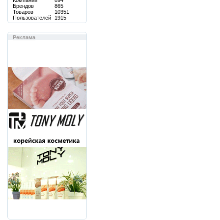
Компаний
894
Брендов
865
Товаров
10351
Пользователей
1915
Реклама