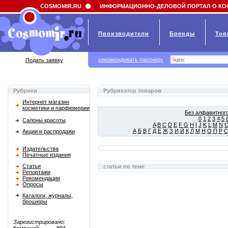
Field 'news_title' doesn't have a default value
COSMOMIR.RU
ИНФОРМАЦИОННО-ДЕЛОВОЙ ПОРТАЛ О КО
Производители
Бренды
Тов
рекомендовать партнеру
Подать заявку
Рубрики
Рубрикатор товаров
Интернет магазин
косметики и парфюмерии
Без алфавитного
0
1
2
3
4
5
Салоны красоты
A
B
C
D
E
F
G
H
I
J
K
L
M
N
А
Б
В
Г
Д
Е
Ж
З
И
Й
К
Л
М
Н
О
П
Р
С
Акции и распродажи
Издательства
Печатные издания
Статьи
статьи по теме
Репортажи
Рекомендации
Опросы
Каталоги, журналы,
брошюры
Зарегистрировано: