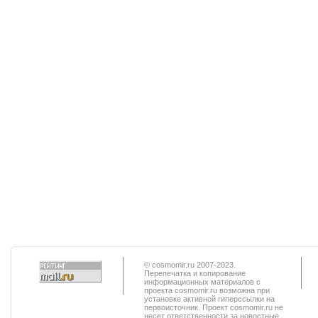
© cosmomir.ru 2007-2023.
Перепечатка и копирование
информационных материалов с
проекта cosmomir.ru возможна при
установке активной гиперссылки на
первоисточник. Проект cosmomir.ru не
несет ответственности за новостные