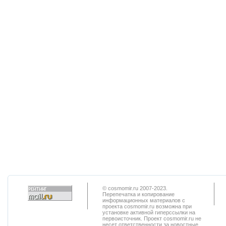
© cosmomir.ru 2007-2023.
Перепечатка и копирование
информационных материалов с
проекта cosmomir.ru возможна при
установке активной гиперссылки на
первоисточник. Проект cosmomir.ru не
несет ответственности за новостные