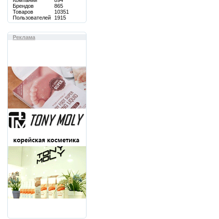
Компаний
894
Брендов
865
Товаров
10351
Пользователей
1915
Реклама