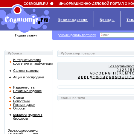
Field 'news_title' doesn't have a default value
COSMOMIR.RU
ИНФОРМАЦИОННО-ДЕЛОВОЙ ПОРТАЛ О КО
Производители
Бренды
Тов
рекомендовать партнеру
Подать заявку
Рубрики
Рубрикатор товаров
Интернет магазин
косметики и парфюмерии
Без алфавитного
0
1
2
3
4
5
Салоны красоты
A
B
C
D
E
F
G
H
I
J
K
L
M
N
А
Б
В
Г
Д
Е
Ж
З
И
Й
К
Л
М
Н
О
П
Р
С
Акции и распродажи
Издательства
Печатные издания
Статьи
статьи по теме
Репортажи
Рекомендации
Опросы
Каталоги, журналы,
брошюры
Зарегистрировано: