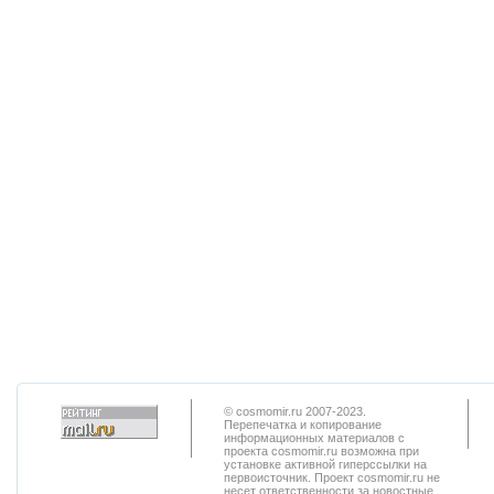
© cosmomir.ru 2007-2023.
Перепечатка и копирование
информационных материалов с
проекта cosmomir.ru возможна при
установке активной гиперссылки на
первоисточник. Проект cosmomir.ru не
несет ответственности за новостные