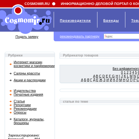
Field 'news_title' doesn't have a default value
COSMOMIR.RU
ИНФОРМАЦИОННО-ДЕЛОВОЙ ПОРТАЛ О КО
Производители
Бренды
Тов
рекомендовать партнеру
Подать заявку
Рубрики
Рубрикатор товаров
Интернет магазин
косметики и парфюмерии
Без алфавитного
0
1
2
3
4
5
Салоны красоты
A
B
C
D
E
F
G
H
I
J
K
L
M
N
А
Б
В
Г
Д
Е
Ж
З
И
Й
К
Л
М
Н
О
П
Р
С
Акции и распродажи
Издательства
Печатные издания
Статьи
статьи по теме
Репортажи
Рекомендации
Опросы
Каталоги, журналы,
брошюры
Зарегистрировано: