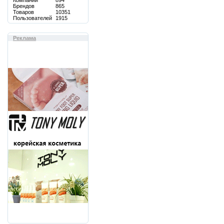
Компаний
894
Брендов
865
Товаров
10351
Пользователей
1915
Реклама