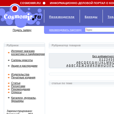
Field 'news_title' doesn't have a default value
COSMOMIR.RU
ИНФОРМАЦИОННО-ДЕЛОВОЙ ПОРТАЛ О КО
Производители
Бренды
Тов
рекомендовать партнеру
Подать заявку
Рубрики
Рубрикатор товаров
Интернет магазин
косметики и парфюмерии
Без алфавитного
0
1
2
3
4
5
Салоны красоты
A
B
C
D
E
F
G
H
I
J
K
L
M
N
А
Б
В
Г
Д
Е
Ж
З
И
Й
К
Л
М
Н
О
П
Р
С
Акции и распродажи
Издательства
Печатные издания
Статьи
статьи по теме
Репортажи
Рекомендации
Опросы
Каталоги, журналы,
брошюры
Зарегистрировано: