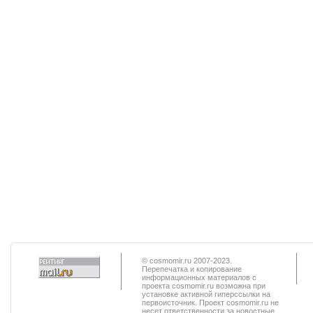
© cosmomir.ru 2007-2023.
Перепечатка и копирование
информационных материалов с
проекта cosmomir.ru возможна при
установке активной гиперссылки на
первоисточник. Проект cosmomir.ru не
несет ответственности за новостные