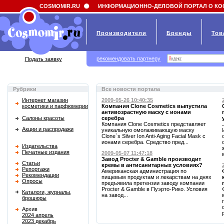
Field 'news_title' doesn't have a default value
COSMOMIR.RU
ИНФОРМАЦИОННО-ДЕЛОВОЙ ПОРТАЛ О КО
Производители
Бренды
Тов
рекомендовать партнеру
Подать заявку
Рубрики
Все новости портала
Интернет магазин
2009-05-26 10:40:35
косметики и парфюмерии
Компания Clone Cosmetics выпустила
антивозрастную маску с ионами
Салоны красоты
серебра
Компания Clone Cosmetics представляет
Акции и распродажи
уникальную омолаживающую маску
Clone`s Silver Ion Anti-Aging Facial Mask с
ионами серебра. Средство пред...
Издательства
Печатные издания
2009-05-07 11:47:18
Завод Procter & Gamble производит
Статьи
кремы в антисанитарных условиях?
Репортажи
Американская администрация по
Рекомендации
пищевым продуктам и лекарствам на днях
Опросы
предъявила претензии заводу компании
Procter & Gamble в Пуэрто-Рико. Условия
Каталоги, журналы,
на завод...
брошюры
Архив
2024 апрель
2023 декабрь