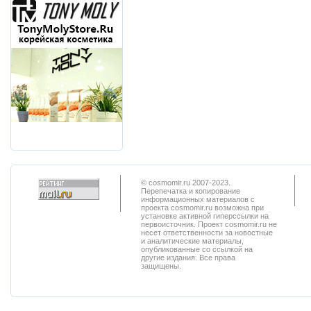
© cosmomir.ru 2007-2023.
Перепечатка и копирование
информационных материалов с
проекта cosmomir.ru возможна при
установке активной гиперссылки на
первоисточник. Проект cosmomir.ru не
несет ответственности за новостные
и аналитические материалы,
опубликованные со ссылкой на
другие издания. Все права
защищены.