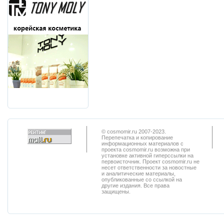
© cosmomir.ru 2007-2023.
Перепечатка и копирование
информационных материалов с
проекта cosmomir.ru возможна при
установке активной гиперссылки на
первоисточник. Проект cosmomir.ru не
несет ответственности за новостные
и аналитические материалы,
опубликованные со ссылкой на
другие издания. Все права
защищены.