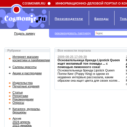
Field 'news_title' doesn't have a default value
COSMOMIR.RU
ИНФОРМАЦИОННО-ДЕЛОВОЙ ПОРТАЛ О КО
Производители
Бренды
Тов
рекомендовать партнеру
Подать заявку
Рубрики
Все новости портала
Интернет магазин
2009-08-25 17:09:39
косметики и парфюмерии
Основательница бренда Lipstick Queen
ищет желаемый тон помады ... с
Салоны красоты
помощью лимонного сока!
Основательница бренда Lipstick Queen
Акции и распродажи
Поппи Кинг (Poppy King) в одном из
недавних интервью рассказала, каким
образом она ищет цвета для своих колле...
Издательства
Печатные издания
Статьи
Репортажи
Рекомендации
Опросы
Каталоги, журналы,
брошюры
Архив
2024 апрель
2023 декабрь