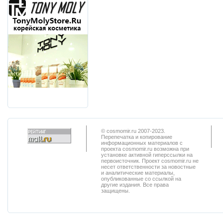
© cosmomir.ru 2007-2023.
Перепечатка и копирование
информационных материалов с
проекта cosmomir.ru возможна при
установке активной гиперссылки на
первоисточник. Проект cosmomir.ru не
несет ответственности за новостные
и аналитические материалы,
опубликованные со ссылкой на
другие издания. Все права
защищены.