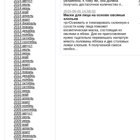
2014 август
увлажнена. К тому же, она должна
2014 июль
получать достаточное количество п...
2014 июнь
2015-08-05 14:58:02
2014 май
Маски для лица на основе овсяных
2014 апрель
хлопьев
2014 март
<p>Освежить и тонизировать склонную к
.
2014 февраль
сухости кожу лица поможет
2014 январь
косметическая маска, состоящая из
2013 декабрь
овсянки и яблок. Для ее приготовления
2013 ноябрь
нужно тщательно перемешать натертую
2013 октябрь
мякоть половины яблока и две столовых
2013 сентябрь
ложки хлопьев. К полученной смеси
2013 август
необхо...
2013 июль
2013 июнь
2013 май
2013 апрель
2013 март
2013 февраль
2013 январь
2012 декабрь
2012 ноябрь
2012 октябрь
2010 октябрь
2010 июнь
2010 май
2010 апрель
2010 март
2009 ноябрь
2009 сентябрь
2009 август
2009 июль
2009 июнь
2009 май
2009 апрель
2009 март
2009 февраль
2009 январь