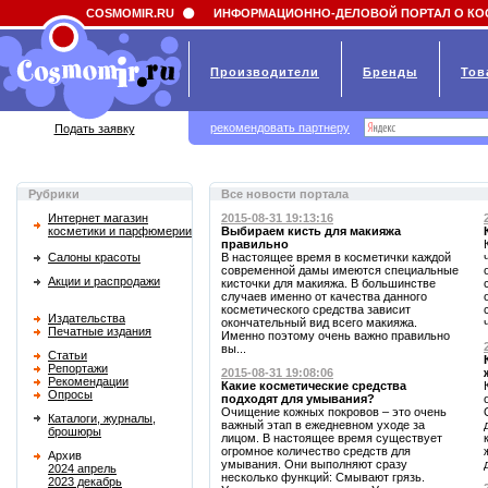
Field 'news_title' doesn't have a default value
COSMOMIR.RU
ИНФОРМАЦИОННО-ДЕЛОВОЙ ПОРТАЛ О КО
Производители
Бренды
Тов
рекомендовать партнеру
Подать заявку
Рубрики
Все новости портала
Интернет магазин
2015-08-31 19:13:16
косметики и парфюмерии
Выбираем кисть для макияжа
правильно
Салоны красоты
В настоящее время в косметички каждой
современной дамы имеются специальные
Акции и распродажи
кисточки для макияжа. В большинстве
случаев именно от качества данного
косметического средства зависит
Издательства
окончательный вид всего макияжа.
Печатные издания
Именно поэтому очень важно правильно
вы...
Статьи
Репортажи
2015-08-31 19:08:06
Рекомендации
Какие косметические средства
Опросы
подходят для умывания?
Очищение кожных покровов – это очень
Каталоги, журналы,
важный этап в ежедневном уходе за
брошюры
лицом. В настоящее время существует
огромное количество средств для
Архив
умывания. Они выполняют сразу
2024 апрель
несколько функций: Смывают грязь.
2023 декабрь