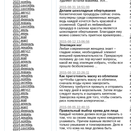
Удаляют остатки макияжа. Усп...
2023 ноябрь
2023 сентябрь
2015-08-31 18:51:00
2021 сентябрь
Делаем шоколадные обертывания
2021 август
Косметические процедуры сейчас очень
2018 март
популярны среди современных женщин,
2018 февраль
ведь каждой хочется быть красивой и
2018 январь
ухоженной. Одной из любимейших
2017 сентябрь
процедур в салонах красоты является
2017 июль
шоколадное обертывание. Благодаря ему
2017 июнь
можно совместить приятное времяпрово...
2017 май
2017 март
2015-08-12 13:06:56
2017 февраль
Эпиляция ног
2016 декабрь
Любая современная женщина знает –
2016 август
гладкие ножки, необходимый элемент
2016 июнь
внешней привлекательности. Прекрасную
2016 май
половину до сих пор мучают вопросы,
2016 апрель
какой же вид эпиляции избрать, чтобы все
2016 март
прошло безболезненно ...
2016 февраль
2016 январь
2015-08-10 22:26:11
2015 декабрь
Как приготовить маску из облепихи
2015 ноябрь
<p>Чтобы сделать маску из облепихи,
2015 октябрь
сначала ягоды нужно заморозить.
2015 сентябрь
Облепиху требуется промыть и отправить
2015 август
на пару дней в морозильник. Затем ягоды
2015 июль
следует вынуть и ошпарить кипятком.
2015 июнь
Заморозка нужна для того, чтобы снизить
2015 май
риск появления аллергически...
2015 апрель
2015 март
2015-08-05 22:40:15
2015 февраль
Правильный выбор крема для лица
2015 январь
Каждый человек должен всегда помнить о
2014 декабрь
том, что за своим лицом нужно ежедневно
2014 ноябрь
ухаживать. Причем важным является не
2014 октябрь
только умывание и тонизирование. Дело в
2014 сентябрь
том, что кожа на лице должна быть