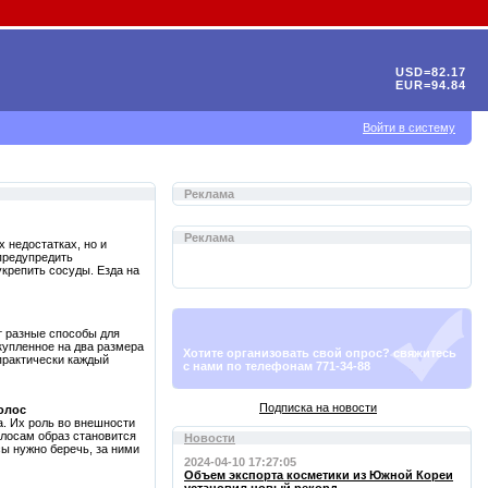
USD=82.17
EUR=94.84
Войти в систему
Реклама
Реклама
х недостатках, но и
предупредить
крепить сосуды. Езда на
 разные способы для
 купленное на два размера
Хотите организовать свой опрос? свяжитесь
практически каждый
с нами по телефонам 771-34-88
Подписка на новости
олос
а. Их роль во внешности
олосам образ становится
Новости
ы нужно беречь, за ними
2024-04-10 17:27:05
Объем экспорта косметики из Южной Кореи