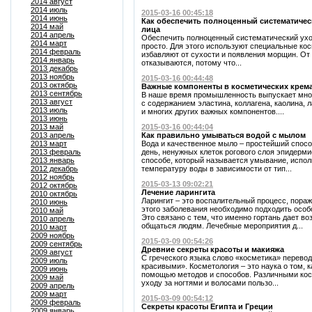
2014 август
2014 июль
2015-03-16 00:45:18
2014 июнь
Как обеспечить полноценный систематическ
2014 май
лица
2014 апрель
Обеспечить полноценный систематический уход
2014 март
просто. Для этого используют специальные ко
2014 февраль
избавляют от сухости и появления морщин. О
2014 январь
отказываются, потому что...
2013 декабрь
2013 ноябрь
2015-03-16 00:44:48
2013 октябрь
Важные компоненты в косметических крем
2013 сентябрь
В наше время промышленность выпускает мно
2013 август
с содержанием эластина, коллагена, каолина, л
2013 июль
и многих других важных компонентов....
2013 июнь
2013 май
2015-03-16 00:44:04
2013 апрель
Как правильно умываться водой с мылом
2013 март
Вода и качественное мыло – простейший способ
2013 февраль
день, ненужных клеток рогового слоя эпидерми
2013 январь
способе, который называется умывание, испо
2012 декабрь
температуру воды в зависимости от тип...
2012 ноябрь
2015-03-13 09:02:21
2012 октябрь
Лечение ларингита
2010 октябрь
Ларингит – это воспалительный процесс, пора
2010 июнь
этого заболевания необходимо подходить особ
2010 май
Это связано с тем, что именно гортань дает в
2010 апрель
общаться людям. Лечебные мероприятия д...
2010 март
2009 ноябрь
2015-03-09 00:54:26
2009 сентябрь
Древние секреты красоты и макияжа
2009 август
С греческого языка слово «косметика» перевод
2009 июль
красивыми». Косметология – это наука о том, к
2009 июнь
помощью методов и способов. Различными ко
2009 май
уходу за ногтями и волосами пользо...
2009 апрель
2009 март
2015-03-09 00:54:12
2009 февраль
Секреты красоты Египта и Греции
2009 январь