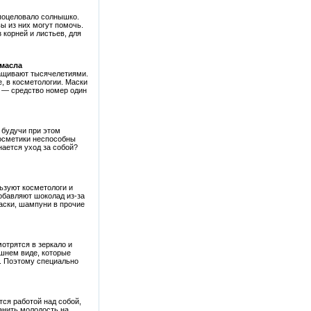
 поцеловало солнышко.
ы из них могут помочь.
 корней и листьев, для
 масла
ащивают тысячелетиями.
е, в косметологии. Маски
о — средство номер один
 будучи при этом
косметики неспособны
ается уход за собой?
ьзуют косметологи и
обавляют шоколад из-за
маски, шампуни в прочие
отрятся в зеркало и
шнем виде, которые
т. Поэтому специально
ся работой над собой,
анить молодость на