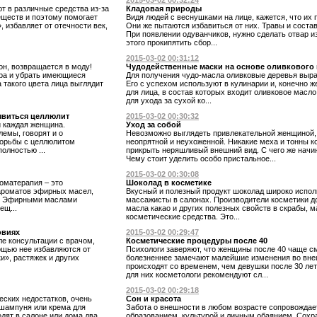
2015-03-02 00:32:24
т в различные средства из-за
Кладовая природы
еществ и поэтому помогает
Видя людей с веснушками на лице, кажется, что их
 избавляет от отечности век,
Они же пытаются избавиться от них. Травы и состав
При появлении одуванчиков, нужно сделать отвар из
этого прокипятить сбор...
2015-03-02 00:31:12
н, возвращается в моду!
Чудодейственные маски на основе оливкового
ра и убрать имеющиеся
Для получения чудо-масла оливковые деревья выр
 такого цвета лица выглядит
Его с успехом используют в кулинарии и, конечно ж
для лица, в состав которых входит оливковое масл
для ухода за сухой ко...
явиться целлюлит
2015-03-02 00:30:32
и каждая женщина.
Уход за собой
емы, говорят и о
Невозможно выглядеть привлекательной женщиной,
борьбы с целлюлитом
неопрятной и неухоженной. Никакие меха и тонны 
олностью ...
прикрыть неряшливый внешний вид. С чего же начин
Чему стоит уделить особо пристальное...
2015-03-02 00:30:08
оматерапия – это
Шоколад в косметике
ароматов эфирных масел,
Вкусный и полезный продукт шоколад широко испол
е. Эфирными маслами
массажисты в салонах. Производители косметики д
ещ...
масла какао и других полезных свойств в скрабы, 
косметические средства. Это...
овиях
2015-03-02 00:29:47
е консультации с врачом,
Косметические процедуры после 40
ощью нее избавляются от
Психологи заверяют, что женщины после 40 чаще см
и», растяжек и других
болезненнее замечают малейшие изменения во вне
происходят со временем, чем девушки после 30 ле
для них косметологи рекомендуют сл...
2015-03-02 00:29:18
еских недостатков, очень
Сон и красота
шампуня или крема для
Забота о внешности в любом возрасте сопровождает
дят в салоне или дома два
образованием, культурой и личным обаянием. Сохр