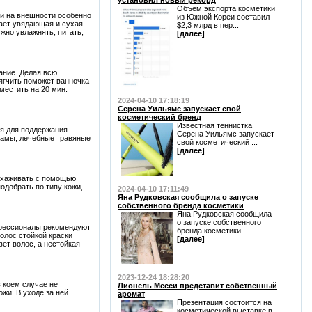
установил новый рекорд
Объем экспорта косметики
 и на внешности особенно
из Южной Кореи составил
дает увядающая и сухая
$2,3 млрд в пер...
жно увлажнять, питать,
[далее]
ание. Делая всю
ягчить поможет ванночка
местить на 20 мин.
2024-04-10 17:18:19
Серена Уильямс запускает свой
косметический бренд
Известная теннистка
ия для поддержания
Серена Уильямс запускает
ьзамы, лечебные травяные
свой косметический ...
[далее]
 ухаживать с помощью
одобрать по типу кожи,
2024-04-10 17:11:49
Яна Рудковская сообщила о запуске
собственного бренда косметики
Яна Рудковская сообщила
о запуске собственного
офессионалы рекомендуют
бренда косметики ...
волос стойкой краски
[далее]
вет волос, а нестойкая
2023-12-24 18:28:20
в коем случае не
Лионель Месси представит собственный
жи. В уходе за ней
аромат
Презентация состоится на
косметической выставке в