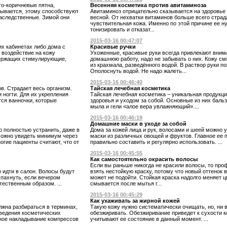
о-коричневые пятна,
Весенняя косметика против авитаминоза
азывается, этому способствуют
Авитаминоз отрицательно сказывается на здоровье
наследственные. Зимой они
весной. От нехватки витаминов больше всего стра
чувствительная кожа. Именно по этой причине ее ну
тонизировать и отказат...
2015-03-16 00:47:07
их кабинетах либо дома с
Красивые ручки
воздействие на кожу
Ухоженные, красивые руки всегда привлекают вним
держащих стимулирующие,
домашнюю работу, надо не забывать о них. Кожу см
.
из крахмала, разведённого водой. В раствор руки по
Ополоснуть водой. Не надо жалеть...
2015-03-16 00:46:40
в. Страдает весь организм.
Тайская лечебная косметика
 ногти. Для их укрепления
Тайская лечебная косметика – уникальная продукц
ся ванночки, которые
здоровья и уходом за собой. Основные из них бал
мыла и гели «алое вера увлажняющий»....
2015-03-16 00:46:19
Домашние маски в уходе за собой
о полностью устранить, даже в
Дома за кожей лица и рук, волосами и шеей можно
можно увидеть минимум через
маски из различных овощей и фруктов. Главное ее п
огие пациенты считают, что от
правильно составить и регулярно использовать. ...
2015-03-16 00:45:55
Как самостоятельно окрасить волосы
Если вы раньше никогда не красили волосы, то пр
 идти в салон. Волосы будут
взять нестойкую краску, потому что новый оттенок 
 пахнуть, если вечером
может не подойти. Стойкая краска надолго меняет ц
тественным образом. ...
смывается после мытья г...
2015-03-16 00:45:29
Как ухаживать за жирной кожей
лжна разбираться в терминах,
Такую кожу нужно систематически очищать, но, ни 
оведения косметических
обезжиривать. Обезжиривание приведет к сухости ко
ное накладывание компрессов
учитывают ее состояние в данный момент. ...