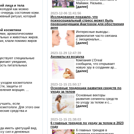
Майами. Называ...
ей лица и тела
[далее]
молодой как можно
ю очередь состояние кожи.
2023-12-06 11:41:56
невный ритуал, который
Исследование показало, что
психосоциальный стресс может быть
провоцирующим фактором для обострения
акне
ой косметики
Интересные выводы:⁃
ями, ароматическими
дермопатия часто связана
льных и животных жиров.
с эмоциональн...
ми, клали помимо жиров
[далее]
2023-11-29 12:47:39
Ароматы из воздуха
уществуют специальные
Компания L’Oreal
двигают увядание,
сообщила, что открывает
ость питательных
новую эру в создании ар...
[далее]
д уходом косметологи
2023-11-15 21:50:17
ти, защиты от
Основные тенденции развития средств по
вления морщин. ...
уходу за телом
Основные векторы
развития сегмента средств
по уходу за телом и с...
учшить, если
[далее]
сметологи. Для этого они
еские средства и
2023-11-15 21:38:03
6 главных трендов по уходу за телом в 2023
году
гда иметь цветущий вид.
6 главных трендов в
ссу сил и денежных
сегменте косметических