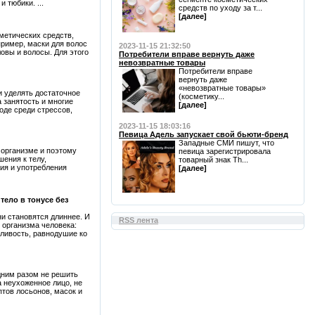
 тюбики. ...
средств по уходу за т...
[далее]
метических средств,
пример, маски для волос
2023-11-15 21:32:50
овы и волосы. Для этого
Потребители вправе вернуть даже
невозвратные товары
Потребители вправе
вернуть даже
«невозвратные товары»
и уделять достаточное
(косметику...
 занятость и многие
[далее]
оде среди стрессов,
2023-11-15 18:03:16
Певица Адель запускает свой бьюти-бренд
Западные СМИ пишут, что
 организме и поэтому
певица зарегистрировала
ения к телу,
товарный знак Th...
ния и употребления
[далее]
тело в тонусе без
ни становятся длиннее. И
RSS лента
 организма человека:
нливость, равнодушие ко
дним разом не решить
 неухоженное лицо, не
тов лосьонов, масок и