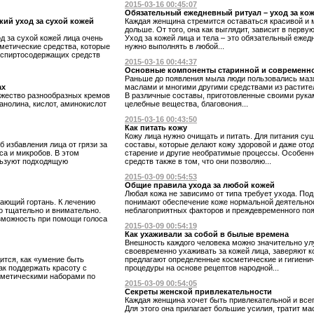
2015-03-16 00:45:07
Обязательный ежедневный ритуал – уход за кож
ий уход за сухой кожей
Каждая женщина стремится оставаться красивой и 
дольше. От того, она как выглядит, зависит в перву
 за сухой кожей лица очень
Уход за кожей лица и тела – это обязательный ежед
сметические средства, которые
нужно выполнять в любой...
т спиртосодержащих средств
2015-03-16 00:44:37
Основные компоненты старинной и современн
Раньше до появления мыла люди пользовались маз
ах
маслами и многими другими средствами из растите
жество разнообразных кремов
В различные составы, приготовленные своими рука
анолина, кислот, аминокислот
целебные вещества, благовония...
2015-03-16 00:43:50
Как питать кожу
Кожу лица нужно очищать и питать. Для питания с
 избавления лица от грязи за
составы, которые делают кожу здоровой и даже ото
са и микробов. В этом
старение и другие необратимые процессы. Особенн
льзуют подходящую
средств также в том, что они позволяю...
2015-03-09 00:54:53
Общие правила ухода за любой кожей
Любая кожа не зависимо от типа требует ухода. По
жающий гортань. К лечению
понимают обеспечение коже нормальной деятельнос
о тщательно и внимательно.
неблагоприятных факторов и преждевременного поя
озможность при помощи голоса
2015-03-09 00:54:19
Как ухаживали за собой в былые времена
Внешность каждого человека можно значительно ул
своевременно ухаживать за кожей лица, заверяют ко
ится, как «умение быть
предлагают определенные косметические и гигиенич
ак поддержать красоту с
процедуры на основе рецептов народной...
сметическими наборами по
2015-03-09 00:54:05
Секреты женской привлекательности
Каждая женщина хочет быть привлекательной и все
Для этого она прилагает большие усилия, тратит ма