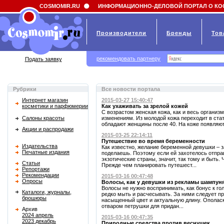
Field 'news_title' doesn't have a default value
COSMOMIR.RU
ИНФОРМАЦИОННО-ДЕЛОВОЙ ПОРТАЛ О КО
Производители
Бренды
Тов
рекомендовать партнеру
Подать заявку
Рубрики
Все новости портала
Интернет магазин
2015-03-27 15:40:47
косметики и парфюмерии
Как ухаживать за зрелой кожей
С возрастом женская кожа, как и весь организ
Салоны красоты
изменениям. Из молодой кожа переходит в стат
обладают женщины после 40. На коже появляют
Акции и распродажи
2015-03-25 22:14:11
Путешествие во время беременности
Издательства
Как известно, желание беременной девушки – з
Печатные издания
поделаешь. Поэтому если ей захотелось отпра
экзотические страны, значит, так тому и быть.
Статьи
Прежде чем планировать путешест...
Репортажи
Рекомендации
2015-03-16 00:47:48
Опросы
Волосы, как у девушки из рекламы шампун
Волосы не нужно воспринимать, как бонус к го
Каталоги, журналы,
редко мыть и расчесывать. За ними следует п
брошюры
насыщенный цвет и актуальную длину. Ополас
отваром петрушки для придан...
Архив
2024 апрель
2015-03-16 00:47:35
2023 декабрь
Природные средства против веснушек