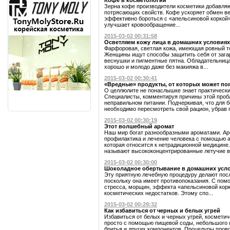
Кофе в косметологии
Зерна кофе производители косметики добавляю
потрясающих свойств. Кофе ускоряет обмен в
эффективно бороться с «апельсиновой коркой»,
улучшает кровообращение...
2015-03-02 00:31:58
Осветляем кожу лица в домашних условиях
Фарфоровая, светлая кожа, имеющая ровный то
Женщины ищут способы защитить себя от зага
веснушки и пигментные пятна. Обладательница
хорошо и молодо даже без макияжа в...
2015-03-02 00:30:41
«Вредные» продукты, от которых может по
О целлюлите не понаслышке знает практическ
Специалисты, комментируя причины этой пробл
неправильном питании. Подчеркивая, что для 
необходимо пересмотреть свой рацион, убрав п
2015-03-02 00:30:19
Этот волшебный аромат
Наш мир богат разнообразными ароматами. Ар
профилактика и лечение человека с помощью 
которая относится к нетрадиционной медицин
называют высококонцентрированные летучие в
2015-03-02 00:30:00
Шоколадное обертывание в домашних усл
Эту приятную лечебную процедуру делают посл
поскольку она имеет противопоказания. С пом
стресса, морщин, эффекта «апельсиновой корк
косметических недостатков. Этому спо...
2015-03-02 00:29:32
Как избавиться от черных и белых угрей
Избавиться от белых и черных угрей, косметич
просто с помощью пищевой соды, небольшого 
бритья и других компонентов. Процедуры прово