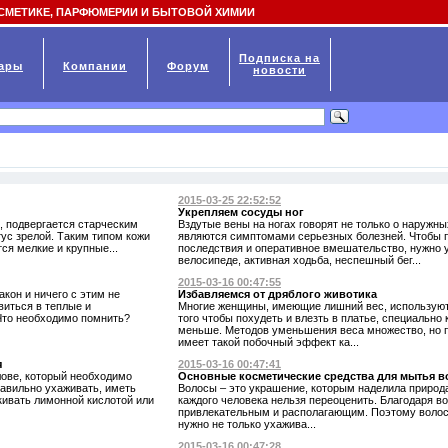
СМЕТИКЕ, ПАРФЮМЕРИИ И БЫТОВОЙ ХИМИИ
Подписка на
ары
Компании
Форум
новости
2015-03-25 22:52:52
Укрепляем сосуды ног
м, подвергается старческим
Вздутые вены на ногах говорят не только о наружны
ус зрелой. Таким типом кожи
являются симптомами серьезных болезней. Чтобы 
ся мелкие и крупные...
последствия и оперативное вмешательство, нужно у
велосипеде, активная ходьба, неспешный бег...
2015-03-16 00:47:55
акон и ничего с этим не
Избавляемся от дряблого животика
виться в теплые и
Многие женщины, имеющие лишний вес, используют
 Что необходимо помнить?
того чтобы похудеть и влезть в платье, специально
меньше. Методов уменьшения веса множество, но 
имеет такой побочный эффект ка...
я
2015-03-16 00:47:41
лове, который необходимо
Основные косметические средства для мытья в
равильно ухаживать, иметь
Волосы – это украшение, которым наделила природ
кивать лимонной кислотой или
каждого человека нельзя переоценить. Благодаря в
привлекательным и располагающим. Поэтому волос
нужно не только ухажива...
2015-03-16 00:47:28