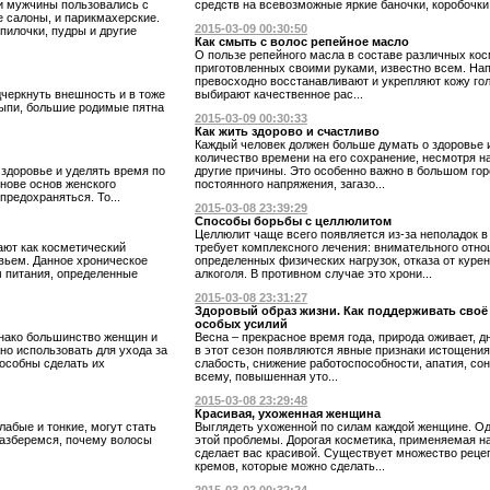
и мужчины пользовались с
средств на всевозможные яркие баночки, коробочки и
 салоны, и парикмахерские.
2015-03-09 00:30:50
пилочки, пудры и другие
Как смыть с волос репейное масло
О пользе репейного масла в составе различных кос
приготовленных своими руками, известно всем. На
превосходно восстанавливают и укрепляют кожу гол
черкнуть внешность и в тоже
выбирают качественное рас...
сыпи, большие родимые пятна
2015-03-09 00:30:33
Как жить здорово и счастливо
Каждый человек должен больше думать о здоровье 
количество времени на его сохранение, несмотря на
здоровье и уделять время по
другие причины. Это особенно важно в большом гор
снове основ женского
постоянного напряжения, загазо...
предохраняться. То...
2015-03-08 23:39:29
Способы борьбы с целлюлитом
Целлюлит чаще всего появляется из-за неполадок в
ают как косметический
требует комплексного лечения: внимательного отнош
вьем. Данное хроническое
определенных физических нагрузок, отказа от куре
м питания, определенные
алкоголя. В противном случае это хрони...
2015-03-08 23:31:27
Здоровый образ жизни. Как поддерживать своё 
особых усилий
днако большинство женщин и
Весна – прекрасное время года, природа оживает, д
но использовать для ухода за
в этот сезон появляются явные признаки истощения
пособны сделать их
слабость, снижение работоспособности, апатия, со
всему, повышенная уто...
2015-03-08 23:29:48
Красивая, ухоженная женщина
абые и тонкие, могут стать
Выглядеть ухоженной по силам каждой женщине. О
азберемся, почему волосы
этой проблемы. Дорогая косметика, применяемая на
сделает вас красивой. Существует множество рецеп
кремов, которые можно сделать...