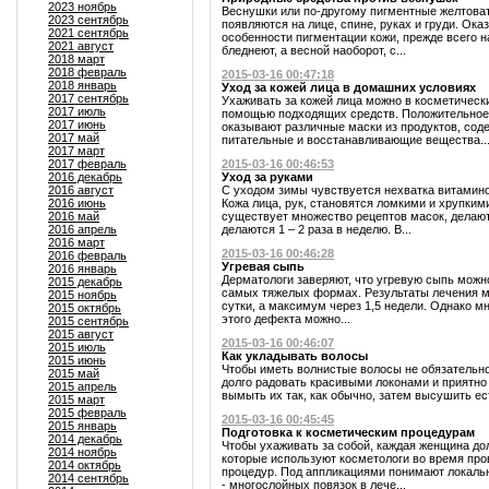
2023 ноябрь
Веснушки или по-другому пигментные желтоват
2023 сентябрь
появляются на лице, спине, руках и груди. Ок
2021 сентябрь
особенности пигментации кожи, прежде всего 
2021 август
бледнеют, а весной наоборот, с...
2018 март
2018 февраль
2015-03-16 00:47:18
2018 январь
Уход за кожей лица в домашних условиях
2017 сентябрь
Ухаживать за кожей лица можно в косметическ
2017 июль
помощью подходящих средств. Положительное 
2017 июнь
оказывают различные маски из продуктов, со
2017 май
питательные и восстанавливающие вещества..
2017 март
2017 февраль
2015-03-16 00:46:53
2016 декабрь
Уход за руками
2016 август
С уходом зимы чувствуется нехватка витамино
2016 июнь
Кожа лица, рук, становятся ломкими и хрупкими
2016 май
существует множество рецептов масок, делают
2016 апрель
делаются 1 – 2 раза в неделю. В...
2016 март
2015-03-16 00:46:28
2016 февраль
Угревая сыпь
2016 январь
Дерматологи заверяют, что угревую сыпь можн
2015 декабрь
самых тяжелых формах. Результаты лечения 
2015 ноябрь
сутки, а максимум через 1,5 недели. Однако мн
2015 октябрь
этого дефекта можно...
2015 сентябрь
2015 август
2015-03-16 00:46:07
2015 июль
Как укладывать волосы
2015 июнь
Чтобы иметь волнистые волосы не обязательно
2015 май
долго радовать красивыми локонами и приятно
2015 апрель
вымыть их так, как обычно, затем высушить ес
2015 март
2015 февраль
2015-03-16 00:45:45
2015 январь
Подготовка к косметическим процедурам
2014 декабрь
Чтобы ухаживать за собой, каждая женщина до
2014 ноябрь
которые используют косметологи во время пр
2014 октябрь
процедур. Под аппликациями понимают локаль
2014 сентябрь
- многослойных повязок в лече...