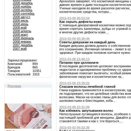
Археологи заверяют, что косметикой женщины 
2008 декабрь
давних времен и даже посещали косметические
2008 ноябрь
Ученые находили во время раскопок расчески, 
2008 октябрь
косметические средства, которы...
2008 сентябрь
2008 август
2015-03-09 00:53:54
2008 июль
Как скрыть дефекты кожи
2008 июнь
С помощью декоративной косметики можно под
2008 май
время спрятать капилляры, рубцы от угревой 
2008 апрель
и многие другие дефекты кожи....
2008 март
2008 февраль
2015-03-09 00:30:44
2008 январь
Советы девушкам на каждый день
2007 декабрь
Каждая девушка должна думать о собственном 
2007 май
его сохранению. Интимная гигиена – лежит в о
здоровья. При каждом половом контакте нужно 
2015-03-08 23:40:13
Зарегистрировано:
Питание при целлюлите
Компаний
894
В последние десятилетия целлюлит восприним
Брендов
865
недостаток и одновременно проблему со здоро
Товаров
10351
заболевание помогает вылечить: особый режи
Пользователей
1915
физические нагрузки и косметические пр...
2015-03-08 23:39:22
Реклама
Спасаем волосы лечебной глиной
Глина издавна применяется в косметологии, о
не подозревают, что ее целебные свойства мож
волосами. Маски на основе глины для волос с
шелковистыми и блестящими, изба...
2015-03-08 23:31:09
Как избежать запутывания волос
Непослушные путающиеся волосы, особенно сл
настоящей проблемой для женщины. Давайте р
становятся такими и как с эти бороться....
2015-03-02 00:32:36