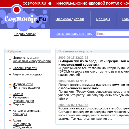
Field 'news_title' doesn't have a default value
COSMOMIR.RU
ИНФОРМАЦИОННО-ДЕЛОВОЙ ПОРТАЛ О КО
Производители
Бренды
Тов
рекомендовать партнеру
Подать заявку
Рубрики
Все новости портала
Интернет магазин
2009-06-15 12:22:23
косметики и парфюмерии
В Индонезии из-за вредных ингредиентов о
наименований косметики
Салоны красоты
Индонезийское Агентство по мониторингу пище
(BPOM) на днях заявило о том, что из магазин
Акции и распродажи
наименований ...
2009-06-09 14:30:11
Издательства
Популярность помады растет, потому что ж
Печатные издания
озабоченности юностью?
Поппи Кинг (Poppy King), основатель косметиче
Статьи
уверен, что растущая популярность помады о
Репортажи
уйти о...
Рекомендации
Опросы
2009-06-02 17:30:42
Косметика может спровоцировать обостре
Каталоги, журналы,
Согласно последним исследованиям чешских у
брошюры
косметические ингредиенты могут стать причи
экземы. Так частота проявления э...
Архив
2024 апрель
2023 декабрь