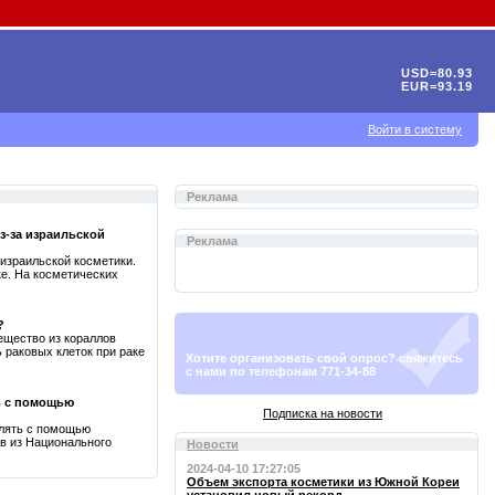
USD=80.93
EUR=93.19
Войти в систему
Реклама
з-за израильской
Реклама
израильской косметики.
ке. На косметических
?
ещество из кораллов
 раковых клеток при раке
Хотите организовать свой опрос? свяжитесь
с нами по телефонам 771-34-88
ь с помощью
Подписка на новости
елять с помощью
в из Национального
Новости
2024-04-10 17:27:05
Объем экспорта косметики из Южной Кореи