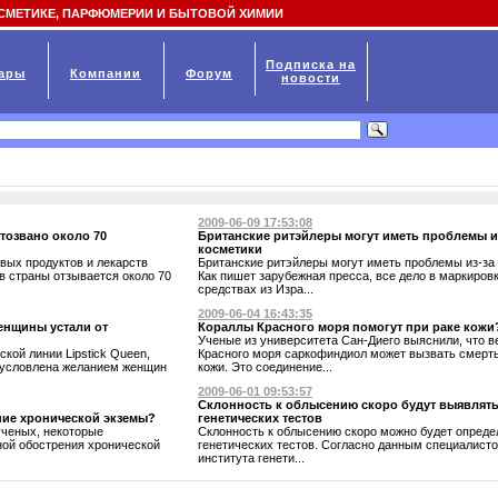
СМЕТИКЕ, ПАРФЮМЕРИИ И БЫТОВОЙ ХИМИИ
Подписка на
ары
Компании
Форум
новости
2009-06-09 17:53:08
тозвано около 70
Британские ритэйлеры могут иметь проблемы и
косметики
вых продуктов и лекарств
Британские ритэйлеры могут иметь проблемы из-за 
ов страны отзывается около 70
Как пишет зарубежная пресса, все дело в маркиров
средствах из Изра...
2009-06-04 16:43:35
енщины устали от
Кораллы Красного моря помогут при раке кожи
Ученые из университета Сан-Диего выяснили, что в
ской линии Lipstick Queen,
Красного моря саркофиндиол может вызвать смерть
бусловлена желанием женщин
кожи. Это соединение...
2009-06-01 09:53:57
Склонность к облысению скоро будут выявлят
ние хронической экземы?
генетических тестов
ченых, некоторые
Склонность к облысению скоро можно будет опред
ной обострения хронической
генетических тестов. Согласно данным специалисто
института генети...