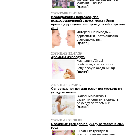
Майами. Называ...
[далее]
2023-12-06 11:41:56
Исследование показало, что
психосоциальный стресс может быть
провоцирующим фактором для обострения
акне
Интересные выводы:⁃
дермопатия часто связана
с эмоциональн...
[далее]
2023-11-29 12:47:39
Ароматы из воздуха
Компания L’Oreal
сообщила, что открывает
новую эру в создании ар...
[далее]
2023-11-15 21:50:17
Основные тенденции развития средств по
уходу за телом
Основные векторы
развития сегмента средств
по уходу за телом и с...
[далее]
2023-11-15 21:38:03
6 главных трендов по уходу за телом в 2023
году
6 главных трендов в
сегменте косметических