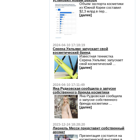
установил новый рекорд
Объем экспорта косметики
из Южной Кореи составил
$2,3 млрд в пер...
[далее]
2024-04-10 17:18:19
Серена Уильямс запускает свой
косметический бренд
Известная теннистка
Серена Уильямс запускает
свой косметический ...
[далее]
2024-04-10 17:11:49
Яна Рудковская сообщила о запуске
собственного бренда косметики
Яна Рудковская сообщила
о запуске собственного
бренда косметики ...
[далее]
2023-12-24 18:28:20
Лионель Месси представит собственный
аромат
Презентация состоится на
косметической выставке в