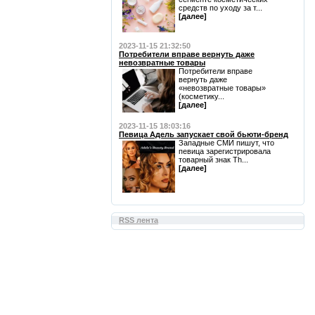
средств по уходу за т...
[далее]
2023-11-15 21:32:50
Потребители вправе вернуть даже
невозвратные товары
Потребители вправе
вернуть даже
«невозвратные товары»
(косметику...
[далее]
2023-11-15 18:03:16
Певица Адель запускает свой бьюти-бренд
Западные СМИ пишут, что
певица зарегистрировала
товарный знак Th...
[далее]
RSS лента