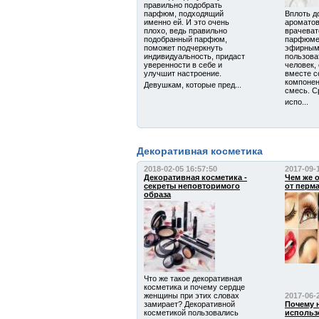
правильно подобрать
парфюм, подходящий
Вплоть д
именно ей. И это очень
ароматов
плохо, ведь правильно
врачеват
подобранный парфюм,
парфюмер
поможет подчеркнуть
эфирным
индивидуальность, придаст
пользова
уверенности в себе и
человек,
улучшит настроение.
вместе с
компонен
Девушкам, которые пред...
смесь. С
испо...
Декоративная косметика
2018-02-05 16:57:50
2017-09-
Декоративная косметика -
Чем же о
секреты неповторимого
от перм
образа
Что же такое декоративная
косметика и почему сердце
женщины при этих словах
2017-06-
замирает? Декоративной
Почему 
косметикой пользовались
использ