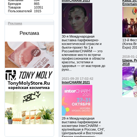
Компаний
894
InterCHARM 2023
KBEE 201
Брендов
865
Entertai
Товаров
10351
Пользователей
1915
Реклама
Реклама
30-я Международная
выставка парфюмерно-
13-й Фес
косметической отрасли и
(Korea Br
бьюти-проект № 1 в
Expo) 20
РоссииInterCHARM — это
ключевое место встречи
2018-01-
профессионалов в области
Шарм. Р
красоты, эстетики и
2018
здоровья — от мастеров до
руко...
2021-09-20 17:02:42
InterCHARM 2021
28-я Международная
выставка парфюмерии и
косметики InterCHARM –
крупнейшая в России, СНГ,
Центральной и Восточной
Европе парфюмерно-