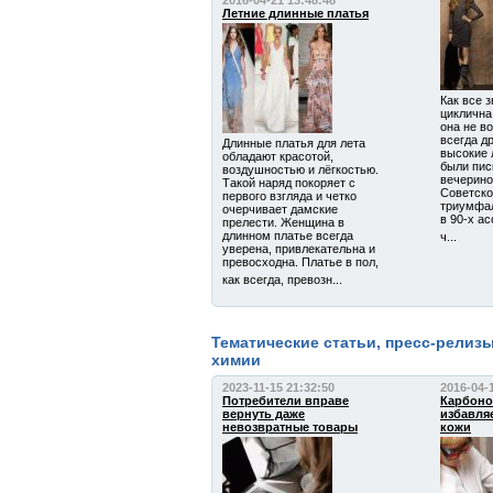
2016-04-21 13:48:48
Летние длинные платья
Как все 
циклична
она не в
всегда др
Длинные платья для лета
высокие 
обладают красотой,
были пис
воздушностью и лёгкостью.
вечерино
Такой наряд покоряет с
Советско
первого взгляда и четко
триумфа
очерчивает дамские
в 90-х а
прелести. Женщина в
длинном платье всегда
ч...
уверена, привлекательна и
превосходна. Платье в пол,
как всегда, превозн...
Тематические статьи, пресс-релиз
химии
2023-11-15 21:32:50
2016-04-
Потребители вправе
Карбоно
вернуть даже
избавля
невозвратные товары
кожи