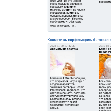
лицу. Для них это играет
проблемы
очень большое значение,
поскольку зачастую
мужчину смотрят на лицо и
определяют, настолько
женщина привлекательна
или же наоборот. Поэтому
необходимо чтобы наше
лицо выглядело пр...
Косметика, парфюмерия, бытовая 
2023-11-29 12:47:39
2016-03-
Ароматы из воздуха
Какой к
предпоч
Компания L’Oreal сообщила,
что открывает новую эру в
Косметич
создании ароматов,
промышл
заключив договор с Cosmo
годом ра
International Fragrances, что
ассортим
даст возможность получить
на потре
доступ кзапатентованному
кошелек.
Cosmo процессу безводной,
что опре
низкоэнергетической
косметич
технологий экстракции
имеют св
арома...
свои кос
свойства.