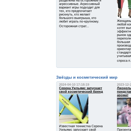
разделены на осторожные и
агрессивные. Агрессивный
вариант игры подходит для
тех, кто предпочитает
рискнуть, кто желает
большого выигрыша, кто
Женщины 
любит играть по-крупному.
любой ко
Осторожная страт...
хотят вы
эффектн
рынок од
переполн
большая 
производ
ориентир
стандарт
учитыва
спроса п.
Звёзды и косметический мир
2024-04-10 17:18:19
2023-12-
Серена Уильямс запускает
Лионель
свой косметический бренд
предста
аромат
Известная теннистка Серена
Уильямс запускает свой
Презента