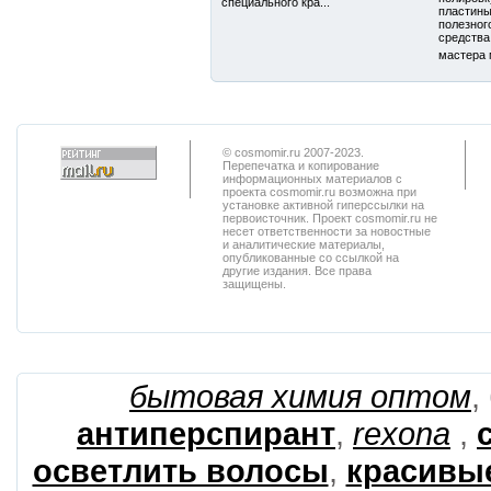
специального кра...
пластины
полезног
средства
мастера 
© cosmomir.ru 2007-2023.
Перепечатка и копирование
информационных материалов с
проекта cosmomir.ru возможна при
установке активной гиперссылки на
первоисточник. Проект cosmomir.ru не
несет ответственности за новостные
и аналитические материалы,
опубликованные со ссылкой на
другие издания. Все права
защищены.
бытовая химия оптом
,
антиперспирант
,
rexona
,
осветлить волосы
,
красивы