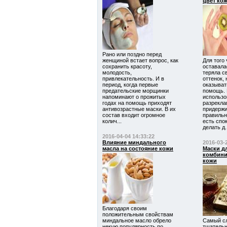
цвет ко
Рано или поздно перед
женщиной встает вопрос, как
Для того
сохранить красоту,
оставала
молодость,
теряла с
привлекательность. И в
оттенок,
период, когда первые
оказыват
предательские морщинки
помощь. 
напоминают о прожитых
использо
годах на помощь приходят
разрекла
антивозрастные маски. В их
придержи
состав входит огромное
правильн
колич...
есть спо
делать д.
2016-04-04 14:33:22
Влияние миндального
2016-03-
масла на состояние кожи
Маски д
комбини
кожи
Благодаря своим
положительным свойствам
миндальное масло обрело
Самый с
некую популярность по
тщательн