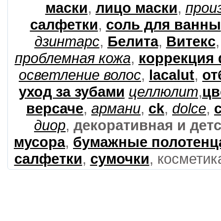
маски
,
лицо маски
,
прои
салфетки
,
соль для ванны
дзинтарс
,
Белита
,
Витекс
проблемная кожа
,
коррекция
осветление волос
,
lacalut
,
от
уход за зубами
целлюлит
,
цв
версаче
,
армани
,
ck
,
dolce
,
c
диор
,
декоративная и дет
мусора
,
бумажные полотенц
салфетки
,
сумочки
, космети