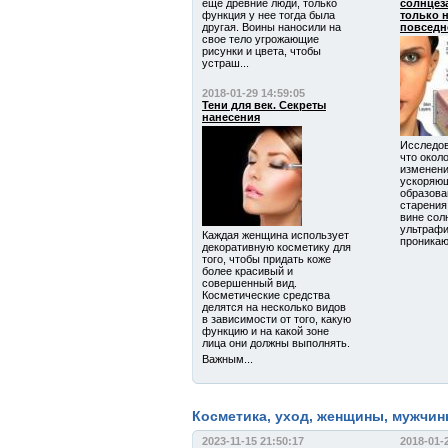
еще древние люди, только
солнцез
функция у нее тогда была
только н
другая. Воины наносили на
повседн
свое тело угрожающие
рисунки и цвета, чтобы
устраш...
2018-01-29 14:59:05
Тени для век. Секреты
нанесения
Исследов
что окол
изменени
ускоряю
образова
старения
вине сол
ультрафи
Каждая женщина использует
проникают
декоративную косметику для
того, чтобы придать коже
более красивый и
совершенный вид.
Косметические средства
делятся на несколько видов
в зависимости от того, какую
функцию и на какой зоне
лица они должны выполнять.
Важным...
Косметика, уход, женщины, мужчины
2023-11-15 21:50:17
2018-01-