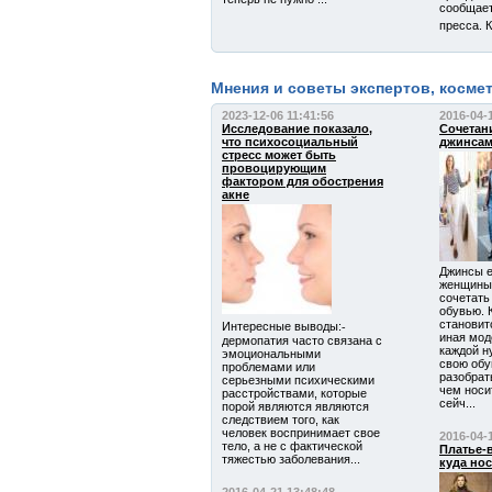
сообщает
пресса. К
Мнения и советы экспертов, косме
2023-12-06 11:41:56
2016-04-
Исследование показало,
Сочетан
что психосоциальный
джинса
стресс может быть
провоцирующим
фактором для обострения
акне
Джинсы е
женщины,
сочетать
обувью. 
становит
Интересные выводы:⁃
иная мод
дермопатия часто связана с
каждой н
эмоциональными
свою обу
проблемами или
разобрат
серьезными психическими
чем носи
расстройствами, которые
сейч...
порой являются являются
следствием того, как
человек воспринимает свое
2016-04-
тело, а не с фактической
Платье-в
тяжестью заболевания...
куда но