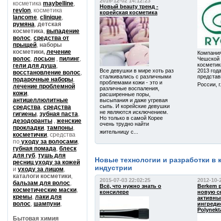
2016-12-02 14:12:23
косметика
maybelline
,
Новый beauty тренд -
revlon
, косметика
корейская косметика
lancome
,
clinique
,
румяна
,
детская
косметика
,
выпадение
волос
,
средства от
прыщей
,
наборы
косметики,
лечение
Компания
волос
,
лосьон
,
пилинг
,
Чешской 
косметик
гели для душа
,
Все девушки в мире хоть раз
2013 год
восстановление волос
,
сталкивались с различными
представ
подарочные наборы
,
проблемами кожи - это и
России, г
лечение проблемной
различные воспаления,
кожи
,
расширенные поры,
антицеллюлитные
высыпания и даже угревая
сыпь. И корейские девушки
средства
,
средства
не являются исключением.
гигиены
,
зубная паста
,
Но только в самой Корее
дезодоранты
,
женские
очень трудно найти
прокладки
,
тампоны
,
жительницу с...
косметички
,
средства
по
уходу за волосами
,
губная помада
,
блеск
для губ
,
тушь для
Новые технологии и разработки в 
ресниц
уходу за кожей
индустрии
и
уходу за лицом
,
каталоги косметики
,
2015-07-03 22:02:25
2012-10-
бальзам для волос
,
Всё, что нужно знать о
Berkem 
косметические маски
,
консилере
новую с
кремы
,
лаки для
активн
волос
,
шампуни
,
ингреди
Polynekt
Бытовая химия