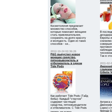
тихооке
Косметология предлагает
множество способов,
которые помогают женщине
В послед
стать привлекательнее,
дезодора
сохранить на долго красоту
Европы и
и молодость. Один из таких
снизилис
способов - хи...
соверше
противоп
наблюдае
2012-10-24 02:36:26
тихоокеа
P&G выпустил новое
Так в этом
моющее средство,
пятновыводитель и
отбеливатель в одном
2011-02-
Tide Pods
Дженниф
гладким
Gillette 
Как работает Tide Pods (Тайд
бобы): Каждый "стручок"
содержит чистящие
Актриса 
средства, пятновыводители
Дженнифе
и отбеливатели. С Tide Pods
Lopez) с
бренда Gi
теперь не нужно ...