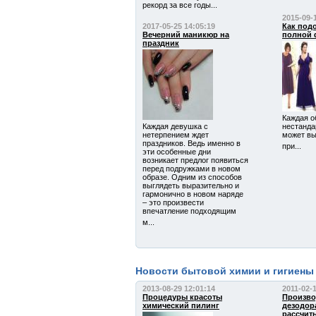
рекорд за все годы...
2015-09-
2017-05-25 14:05:19
Как под
Вечерний маникюр на
полной 
праздник
Каждая о
Каждая девушка с
нестанда
нетерпением ждет
может вы
праздников. Ведь именно в
при...
эти особенные дни
возникает предлог появиться
перед подружками в новом
образе. Одним из способов
выглядеть выразительно и
гармонично в новом наряде
– это произвести
впечатление подходящим
м...
Новости бытовой химии и гигиены
2013-08-29 12:01:14
2011-02-
Процедуры красоты
Произво
химический пилинг
дезодор
рассчит