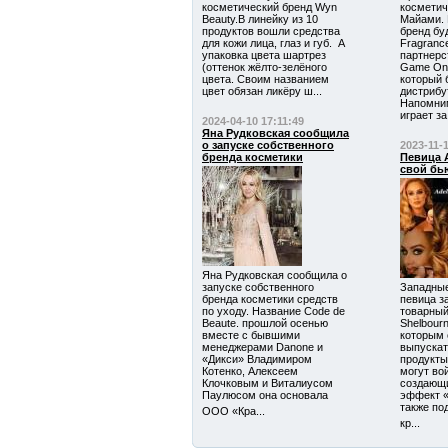
косметический бренд Wyn
косметич
Beauty.В линейку из 10
Майами. 
продуктов вошли средства
бренд бу
для кожи лица, глаз и губ. А
Fragrance
упаковка цвета шартрез
партнерс
(оттенок жёлто-зелёного
Game On 
цвета. Своим названием
который 
цвет обязан ликёру ш...
дистрибу
Напомним
играет за 
2024-04-10 17:11:49
Яна Рудковская сообщила
о запуске собственного
2023-11-
бренда косметики
Певица 
свой бь
Яна Рудковская сообщила о
запуске собственного
Западные
бренда косметики средств
певица з
по уходу. Название Code de
товарный
Beaute. прошлой осенью
Shelbourn
вместе с бывшими
которым 
менеджерами Danone и
выпускат
«Дикси» Владимиром
продукты
Котенко, Алексеем
могут вой
Клочковым и Виталиусом
создающ
Паулюсом она основала
эффект «
также под
ООО «Кра...
кр...