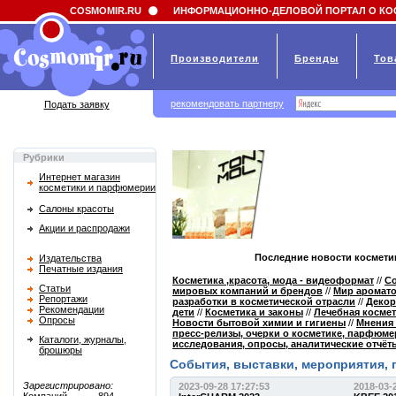
Field 'news_title' doesn't have a default value
COSMOMIR.RU
ИНФОРМАЦИОННО-ДЕЛОВОЙ ПОРТАЛ О КО
Производители
Бренды
Тов
рекомендовать партнеру
Подать заявку
Рубрики
Интернет магазин
косметики и парфюмерии
Салоны красоты
Акции и распродажи
Последние новости космети
Издательства
Печатные издания
Косметика ,красота, мода - видеоформат
//
Со
Статьи
мировых компаний и брендов
//
Мир аромат
Репортажи
разработки в косметической отрасли
//
Декор
Рекомендации
дети
//
Косметика и законы
//
Лечебная космет
Опросы
Новости бытовой химии и гигиены
//
Мнения 
пресс-релизы, очерки о косметике, парфюм
Каталоги, журналы,
исследования, опросы, аналитические отчёт
брошюры
События, выставки, мероприятия, 
Зарегистрировано:
2023-09-28 17:27:53
2018-03-