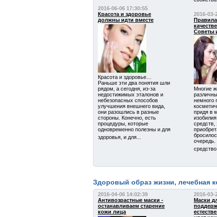
2016-06-06 17:30:55
Красота и здоровье
2016-03-
должны идти вместе
Правила
качеств
Советы 
Красота и здоровье…
Раньше эти два понятия шли
рядом, а сегодня, из-за
Многие 
недостижимых эталонов и
различны
небезопасных способов
немного 
улучшения внешнего вида,
косметич
они разошлись в разные
придя в 
стороны. Конечно, есть
изобилия
процедуры, которые
средств,
одновременно полезны и для
приобрет
бросилос
здоровья, и для...
очередь. 
средство,
Здоровый образ жизни, лечебная к
2016-04-06 14:02:39
2016-03-
Антивозрастные маски -
Маски дл
останавливаем старение
поддер
кожи лица
естеств