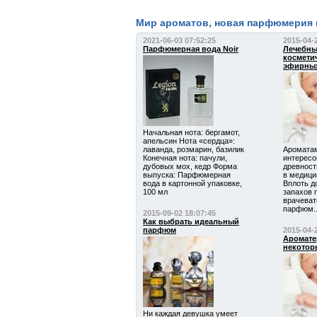
Мир ароматов, новая парфюмерия
2021-06-03 07:52:25
2015-04-
Парфюмерная вода Noir
Лечебны
космети
эфирных
Начальная нота: бергамот,
апельсин Нота «сердца»:
лаванда, розмарин, базилик
Аромата
Конечная нота: пачули,
интересо
дубовых мох, кедр Форма
древност
выпуска: Парфюмерная
в медици
вода в картонной упаковке,
Вплоть д
100 мл
запахов 
врачеват
парфюм..
2015-09-02 18:07:45
Как выбрать идеальный
парфюм
2015-04-
Аромате
некотор
Ни каждая девушка умеет