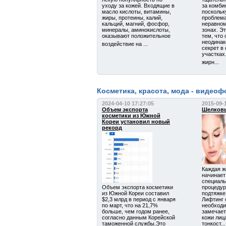
уходу за кожей. Входящие в
за комби
масло кислоты, витамины,
поскольк
жиры, протеины, калий,
проблем
кальций, магний, фосфор,
неравном
минералы, аминокислоты,
зонах. Э
оказывают положительное
тем, что
неодинак
воздействие на ...
секрет в
участках
жирн...
Косметика, красота, мода - видео
2024-04-10 17:27:05
2015-09-
Объем экспорта
Шелков
косметики из Южной
Кореи установил новый
рекорд
Каждая ж
начинает
специаль
Объем экспорта косметики
процедур
из Южной Кореи составил
подтяжке
$2,3 млрд в период с января
Лифтинг 
по март, что на 21,7%
необходи
больше, чем годом ранее,
замечает
согласно данным Корейской
кожи лиц
таможенной службы.Это
тонкост...