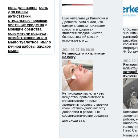
пена для ванны
,
соль
для ванны
,
антистатики
,
Еще жительницы Вавилона и
стиральные порошки
,
Древнего Рима знали, что
чистящие средства
и
самым главным признаком
моющие средства
,
красоты и здоровья
С больш
является гладкая, чистая,
знаниями
освежители воздуха
,
без высыпаний кожа, и
растений
хозяйственное мыло
,
использовали ...
разработ
мыло туалетное
,
мыло
косметик
ручной работы
,
жидкое
ингредие
2014-01-21 19:19:19
мыло
®. Богату
Ретиноиды и их влияние
на кожу
2012-10-
Panason
испытан
которой
волосы
Ретиноидная кислота - это
вещество, применяемое в
косметологии с целью
замедлить процесс старения
кожи. Ретиноидную кислоту
добавляют в различные
Компания
косметологические средства
закончил
робота, 
для ухода за к...
наносить
голову и
Head Car
Panasonic