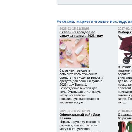
Реклама, маркетинговые исследова
2023-11-15 21:38:03
2017-02-
6 главных трендов по
Выбор к
уходу за телом в 2023 году
В начале
6 главных трендов в
главное, 
сегменте косметических
обратить
средств по уходу за телом и
внимание
средств для ванны и душа в
для ваше
2023 году.Тренд 1:
нескольк
Возрождение мистов для
советов!
тела. Учитывая отчетливую
пригодят
нотку ностальгии,
готовы к
охватившую парфюмерно-
глядя. П
косметическую ...
их! ...
2021-08-06 22:40:19
2016-06-
Официальный сайт Иззи
Одежда 
Казино
60 разме
Играть в рулетку можно по-
разному, и все стратегии
могут быть условно