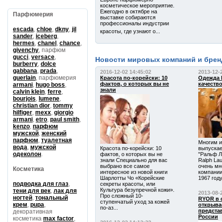
косметическое мероприятие.
Ежегодно в октябре на
Парфюмерия
выставке собираются
профессионалы индустрии
escada
,
chloe
,
dkny
,
jil
красоты, где узнают о...
sander
,
iceberg
,
hermes
,
chanel
,
chance
,
givenchy
, парфюм
gucci
,
versace
,
Новости мировых компаний и бре
burberry
,
dolce
gabbana
,
prada
,
2016-12-02 14:45:02
2013-12-
guerlain
, парфюмерия
Красота по-корейски: 10
Одежда 
фактов, о которых вы не
качество
armani
,
hugo boss
,
знали
calvin klein
,
ferre
,
bourjois
,
lumene
,
christian dior
,
tommy
hilfiger
,
mexx
,
giorgio
armani
,
etro
,
paul smith
,
kenzo
,
парфюм
мужской
,
женский
парфюм
,
туалетная
Многим и
вода
,
мужской
Красота по-корейски: 10
выпускае
одеколон
.
фактов, о которых вы не
"Ральф Л
знали Специально для вас
Ralph La
выбрано все самое
очень мн
Косметика
интересное из новой книги
компании
Шарлотты Чо «Корейские
1967 году,
подводка для глаз
,
секреты красоты, или
Культура безупречной кожи».
тени для век
,
лак для
2013-08-
Про сложный 10-
ногтей
,
тональный
RYOR в с
ступенчатый уход за кожей
крем
,
pupa
,
открыва
по-аз...
предста
декоративная
России
косметика
max factor
,