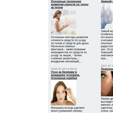
Основные тенденции
Зимний 
развития средств по уходу
за телом
Зимой ма
особенно
Основные векторы развития
его выпо
сегмента средств по уходу
учитыват
за телом и средств для душа
опытных 
Несколько важных
радостью
факторов:- заимствование
них. Осн
ингредиентов из средств по
Хороший
уходу за лицом, - более
невозмож
сложные рецептуры, -
пра...
внедрение инноваций, ...
2017-07-
2018-01-29 14:49:15
Лазерная
Уход за бровями в
домашних условиях.
Основные ошибки
Любая де
выглядет
именно л
Женщины всегда уделяют
карточка
много внимания своему
очень ча