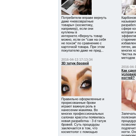
Потребители вправе вернуть
Карбоно
даже «невозвратные
называют
товары» (косметику,
разработ
например), если они
сфере ко
куплены в
которая 
интернете.«Вернуть товар
эффектив
можно, если он "сам на себя
старение
не похож" по сравнению с
избавлен
карточкой товара. При этом
пятен, а
покупателю даже не прид...
многих к
Чистка л
методом э
2016-04-13 17:13:34
3D татуж бровей
2016-04-
Как сде
условия
ногтей?
Правильно оформленные и
прорисованные брови
играют важную роль в
нанесении макияжа. Во
многих профессиональных
Запечаты
салонах красоты появилась
полезная
новая разработка - 3 d татуж
процедур
бровей. Суть процедуры
позволяе
заключается в том, что
подлечит
косметолог с помощью
ногти. О
полировк