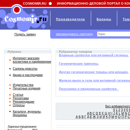
Field 'news_title' doesn't have a default value
COSMOMIR.RU
ИНФОРМАЦИОННО-ДЕЛОВОЙ ПОРТАЛ О КО
Производители
Бренды
Тов
рекомендовать партнеру
Подать заявку
Рубрики
Рубрикатор товаров
Влажные салфетки для интимной гигиены.
Интернет магазин
косметики и парфюмерии
Гигиенические тампоны.
Салоны красоты
Другие гигиенические товары для женщин.
Акции и распродажи
Жидкое мыло и гели для интимной гигиены
Издательства
Печатные издания
Прокладки и ежедневные салфетки .
Статьи
Репортажи
Рекомендации
Опросы
Без алфавитного
0
1
2
3
4
5
Каталоги, журналы,
A
B
C
D
E
F
G
H
I
J
K
L
M
N
брошюры
А
Б
В
Г
Д
Е
Ж
З
И
Й
К
Л
М
Н
О
П
Р
С
Зарегистрировано: