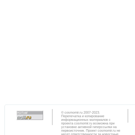
© cosmomir.ru 2007-2023.
Перепечатка и копирование
информационных материалов с
проекта cosmomir.ru возможна при
установке активной гиперссылки на
первоисточник. Проект cosmomir.ru не
несет ответственности за новостные