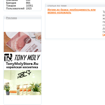
Компаний
894
Брендов
865
Товаров
10351
статьи по теме
Пользователей
1915
Интим до брака: необходимость или
Т
можно подождать
в
Реклама
ж
п
с
д
п
[