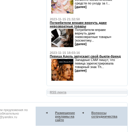
средств по уходу за т...
[далее]
2023-11-15 21:32:50
Потребители вправе вернуть даже
невозвратные товары
Потребители вправе
вернуть даже
«невозвратные товары»
(косметику...
[далее]
2023-11-15 18:03:16
Певица Адель запускает свой бьюти-бренд
Западные СМИ пишут, что
певица зарегистрировала
товарный знак Th...
[далее]
RSS лента
ли предложения по
Размещение
Вопросы
 обязательно
рекламы на
сотрудничества
u@yandex.ru
сайте