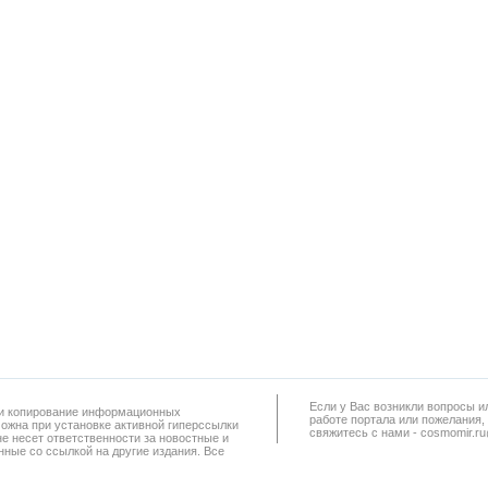
Если у Вас возникли вопросы и
а и копирование информационных
работe портала или пожелания,
можна при установке активной гиперссылки
свяжитесь с нами - cosmomir.r
не несет ответственности за новостные и
ные со ссылкой на другие издания. Все