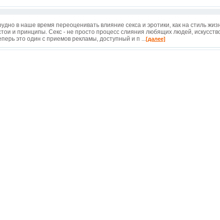
рудно в наше время переоценивать влияние секса и эротики, как на стиль жиз
стои и принципы. Секс - не просто процесс слияния любящих людей, искусств
еперь это один с приемов рекламы, доступный и п ...
[далее]