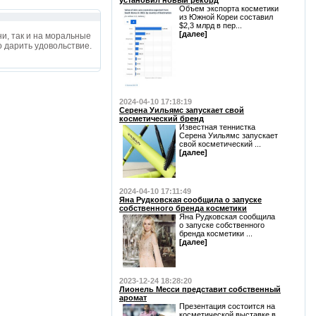
установил новый рекорд
Объем экспорта косметики
из Южной Кореи составил
$2,3 млрд в пер...
[далее]
ни, так и на моральные
о дарить удовольствие.
2024-04-10 17:18:19
Серена Уильямс запускает свой
косметический бренд
Известная теннистка
Серена Уильямс запускает
свой косметический ...
[далее]
2024-04-10 17:11:49
Яна Рудковская сообщила о запуске
собственного бренда косметики
Яна Рудковская сообщила
о запуске собственного
бренда косметики ...
[далее]
2023-12-24 18:28:20
Лионель Месси представит собственный
аромат
Презентация состоится на
косметической выставке в