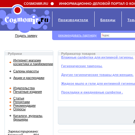
Field 'news_title' doesn't have a default value
COSMOMIR.RU
ИНФОРМАЦИОННО-ДЕЛОВОЙ ПОРТАЛ О КО
Производители
Бренды
Тов
рекомендовать партнеру
Подать заявку
Рубрики
Рубрикатор товаров
Влажные салфетки для интимной гигиены.
Интернет магазин
косметики и парфюмерии
Гигиенические тампоны.
Салоны красоты
Другие гигиенические товары для женщин.
Акции и распродажи
Жидкое мыло и гели для интимной гигиены
Издательства
Печатные издания
Прокладки и ежедневные салфетки .
Статьи
Репортажи
Рекомендации
Опросы
Каталоги, журналы,
брошюры
Зарегистрировано: