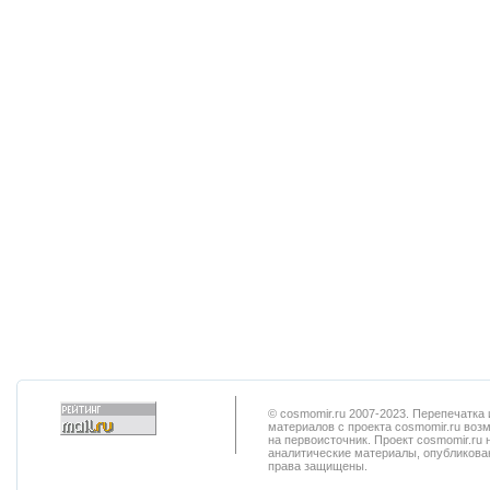
© cosmomir.ru 2007-2023. Перепечатк
материалов с проекта cosmomir.ru воз
на первоисточник. Проект cosmomir.ru 
аналитические материалы, опубликован
права защищены.