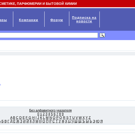
СМЕТИКЕ, ПАРФЮМЕРИИ И БЫТОВОЙ ХИМИИ
Подписка на
ары
Компании
Форум
новости
.
Без алфавитного указателя
0
1
2
3
4
5
6
7
8
9
A
B
C
D
E
F
G
H
I
J
K
L
M
N
O
P
Q
R
S
T
U
V
W
X
Y
Z
А
Б
В
Г
Д
Е
Ж
З
И
Й
К
Л
М
Н
О
П
Р
С
Т
У
Ф
Х
Ц
Ч
Ш
Щ
Ъ
Ы
Ь
Э
Ю
Я