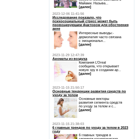
Майами. Называ...
[далее]
2023-12-06 11:41:56
Исследование показало, что
психосоциальный стресс может быть
провоцирующим фактором для обострения
акне
Интересные выводы:⁃
дермопатия часто связана
с эмоциональн...
[далее]
2023-11-29 12:47:39
Ароматы из воздуха
Компания L’Oreal
сообщила, что открывает
новую эру в создании ар...
[далее]
2023-11-15 21:50:17
Основные тенденции развития средств по
уходу за телом
Основные векторы
развития сегмента средств
по уходу за телом и с...
[далее]
2023-11-15 21:38:03
6 главных трендов по уходу за телом в 2023
году
6 главных трендов в
сегменте косметических