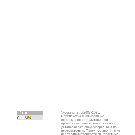
© cosmomir.ru 2007-2023.
Перепечатка и копирование
информационных материалов с
проекта cosmomir.ru возможна при
установке активной гиперссылки на
первоисточник. Проект cosmomir.ru не
несет ответственности за новостные