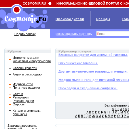
Field 'news_title' doesn't have a default value
COSMOMIR.RU
ИНФОРМАЦИОННО-ДЕЛОВОЙ ПОРТАЛ О КО
Производители
Бренды
Тов
рекомендовать партнеру
Подать заявку
Рубрики
Рубрикатор товаров
Влажные салфетки для интимной гигиены.
Интернет магазин
косметики и парфюмерии
Гигиенические тампоны.
Салоны красоты
Другие гигиенические товары для женщин.
Акции и распродажи
Жидкое мыло и гели для интимной гигиены
Издательства
Печатные издания
Прокладки и ежедневные салфетки .
Статьи
Репортажи
Рекомендации
Опросы
Без алфавитного
0
1
2
3
4
5
Каталоги, журналы,
A
B
C
D
E
F
G
H
I
J
K
L
M
N
брошюры
А
Б
В
Г
Д
Е
Ж
З
И
Й
К
Л
М
Н
О
П
Р
С
Зарегистрировано: