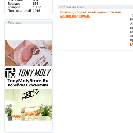
Компаний
894
Брендов
865
Товаров
10351
статьи по теме
Пользователей
1915
Интим до брака: необходимость или
Т
можно подождать
в
Реклама
ж
п
с
д
п
[