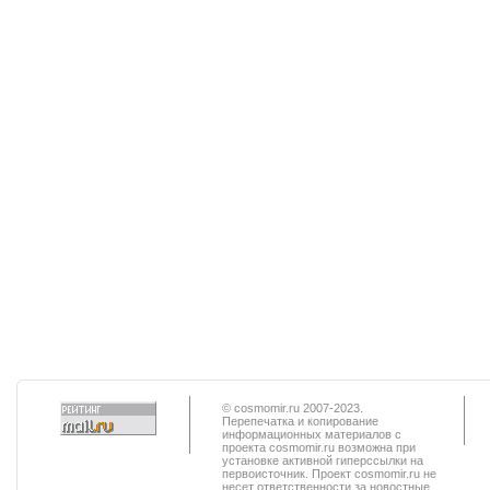
© cosmomir.ru 2007-2023.
Перепечатка и копирование
информационных материалов с
проекта cosmomir.ru возможна при
установке активной гиперссылки на
первоисточник. Проект cosmomir.ru не
несет ответственности за новостные