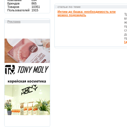
Компаний
894
Брендов
865
Товаров
10351
статьи по теме
Пользователей
1915
Интим до брака: необходимость или
Т
можно подождать
в
Реклама
ж
п
с
д
п
[