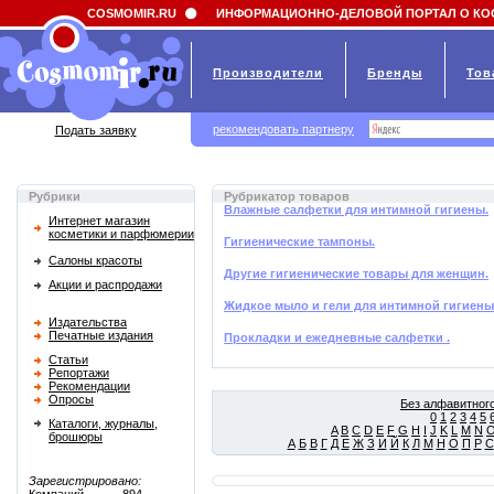
Field 'news_title' doesn't have a default value
COSMOMIR.RU
ИНФОРМАЦИОННО-ДЕЛОВОЙ ПОРТАЛ О КО
Производители
Бренды
Тов
рекомендовать партнеру
Подать заявку
Рубрики
Рубрикатор товаров
Влажные салфетки для интимной гигиены.
Интернет магазин
косметики и парфюмерии
Гигиенические тампоны.
Салоны красоты
Другие гигиенические товары для женщин.
Акции и распродажи
Жидкое мыло и гели для интимной гигиены
Издательства
Печатные издания
Прокладки и ежедневные салфетки .
Статьи
Репортажи
Рекомендации
Опросы
Без алфавитного
0
1
2
3
4
5
Каталоги, журналы,
A
B
C
D
E
F
G
H
I
J
K
L
M
N
брошюры
А
Б
В
Г
Д
Е
Ж
З
И
Й
К
Л
М
Н
О
П
Р
С
Зарегистрировано: