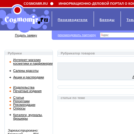
Field 'news_title' doesn't have a default value
COSMOMIR.RU
ИНФОРМАЦИОННО-ДЕЛОВОЙ ПОРТАЛ О КО
Производители
Бренды
Тов
рекомендовать партнеру
Подать заявку
Рубрики
Рубрикатор товаров
Интернет магазин
косметики и парфюмерии
Салоны красоты
Акции и распродажи
Издательства
Печатные издания
Статьи
статьи по теме
Репортажи
Рекомендации
Опросы
Каталоги, журналы,
брошюры
Зарегистрировано: