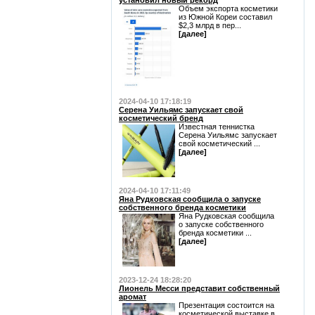
установил новый рекорд
Объем экспорта косметики
из Южной Кореи составил
$2,3 млрд в пер...
[далее]
2024-04-10 17:18:19
Серена Уильямс запускает свой
косметический бренд
Известная теннистка
Серена Уильямс запускает
свой косметический ...
[далее]
2024-04-10 17:11:49
Яна Рудковская сообщила о запуске
собственного бренда косметики
Яна Рудковская сообщила
о запуске собственного
бренда косметики ...
[далее]
2023-12-24 18:28:20
Лионель Месси представит собственный
аромат
Презентация состоится на
косметической выставке в