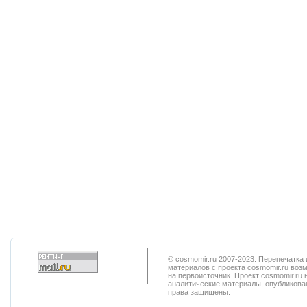
© cosmomir.ru 2007-2023. Перепечатк
материалов с проекта cosmomir.ru воз
на первоисточник. Проект cosmomir.ru 
аналитические материалы, опубликован
права защищены.