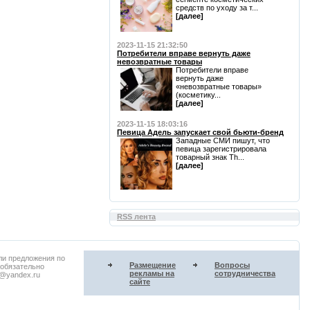
средств по уходу за т...
[далее]
2023-11-15 21:32:50
Потребители вправе вернуть даже
невозвратные товары
Потребители вправе
вернуть даже
«невозвратные товары»
(косметику...
[далее]
2023-11-15 18:03:16
Певица Адель запускает свой бьюти-бренд
Западные СМИ пишут, что
певица зарегистрировала
товарный знак Th...
[далее]
RSS лента
ли предложения по
Размещение
Вопросы
 обязательно
рекламы на
сотрудничества
u@yandex.ru
сайте