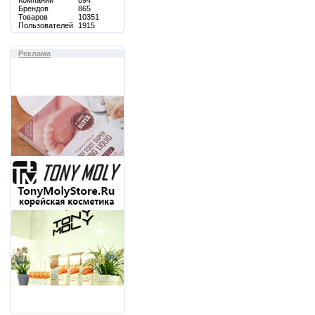
Компаний
894
Брендов
865
Товаров
10351
Пользователей
1915
Реклама