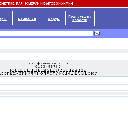
СМЕТИКЕ, ПАРФЮМЕРИИ И БЫТОВОЙ ХИМИИ
Подписка на
ары
Компании
Форум
новости
Без алфавитного указателя
0
1
2
3
4
5
6
7
8
9
A
B
C
D
E
F
G
H
I
J
K
L
M
N
O
P
Q
R
S
T
U
V
W
X
Y
Z
А
Б
В
Г
Д
Е
Ж
З
И
Й
К
Л
М
Н
О
П
Р
С
Т
У
Ф
Х
Ц
Ч
Ш
Щ
Ъ
Ы
Ь
Э
Ю
Я