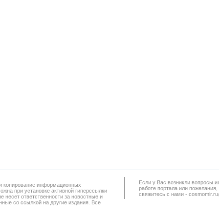
Если у Вас возникли вопросы и
а и копирование информационных
работe портала или пожелания,
можна при установке активной гиперссылки
свяжитесь с нами - cosmomir.r
не несет ответственности за новостные и
ные со ссылкой на другие издания. Все