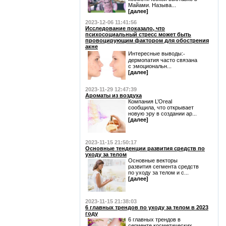
Майами. Называ...
[далее]
2023-12-06 11:41:56
Исследование показало, что
психосоциальный стресс может быть
провоцирующим фактором для обострения
акне
Интересные выводы:⁃
дермопатия часто связана
с эмоциональн...
[далее]
2023-11-29 12:47:39
Ароматы из воздуха
Компания L’Oreal
сообщила, что открывает
новую эру в создании ар...
[далее]
2023-11-15 21:50:17
Основные тенденции развития средств по
уходу за телом
Основные векторы
развития сегмента средств
по уходу за телом и с...
[далее]
2023-11-15 21:38:03
6 главных трендов по уходу за телом в 2023
году
6 главных трендов в
сегменте косметических