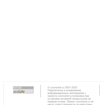
© cosmomir.ru 2007-2023.
Перепечатка и копирование
информационных материалов с
проекта cosmomir.ru возможна при
установке активной гиперссылки на
первоисточник. Проект cosmomir.ru не
несет ответственности за новостные