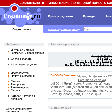
Field 'news_title' doesn't have a default value
COSMOMIR.RU
ИНФОРМАЦИОННО-ДЕЛОВОЙ ПОРТАЛ О КО
Производители
Бренды
Тов
рекомендовать партнеру
Подать заявку
Рубрики
Рубрикатор товаров
Интернет магазин
косметики и парфюмерии
Без алфавитного
0
1
2
3
4
5
Салоны красоты
A
B
C
D
E
F
G
H
I
J
K
L
M
N
А
Б
В
Г
Д
Е
Ж
З
И
Й
К
Л
М
Н
О
П
Р
С
Акции и распродажи
Издательства
DNGS Be Dangerous
Печатные издания
Парфюмерия XXI
брэнд
Parfumeria xxi veka)
Статьи
edt 50 ml Яркий, свежий, энергичный, чув
Репортажи
квинтэссенция дерзкой сияющей личности
Рекомендации
Опросы
огурец, яблоко, грейпфрут, магнолия. Нота
нота: тубероза, ландыш, роза, фиа
Каталоги, журналы,
брошюры
статьи по теме
Зарегистрировано: