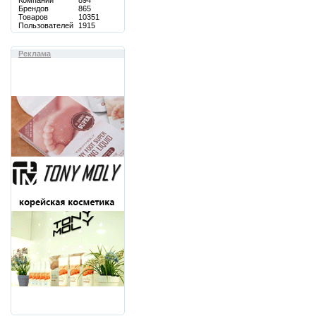
Компаний
894
Брендов
865
Товаров
10351
Пользователей
1915
Реклама