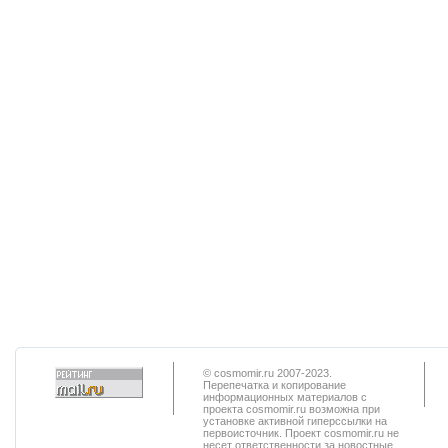
© cosmomir.ru 2007-2023.
Перепечатка и копирование
информационных материалов с
проекта cosmomir.ru возможна при
установке активной гиперссылки на
первоисточник. Проект cosmomir.ru не
несет ответственности за новостные