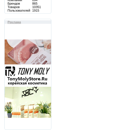
Компаний
894
Брендов
865
Товаров
10351
Пользователей
1915
Реклама