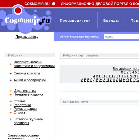
Field 'news_title' doesn't have a default value
COSMOMIR.RU
ИНФОРМАЦИОННО-ДЕЛОВОЙ ПОРТАЛ О КО
Производители
Бренды
Тов
рекомендовать партнеру
Подать заявку
Рубрики
Рубрикатор товаров
Интернет магазин
косметики и парфюмерии
Без алфавитного
0
1
2
3
4
5
Салоны красоты
A
B
C
D
E
F
G
H
I
J
K
L
M
N
А
Б
В
Г
Д
Е
Ж
З
И
Й
К
Л
М
Н
О
П
Р
С
Акции и распродажи
Издательства
Печатные издания
Статьи
статьи по теме
Репортажи
Рекомендации
Опросы
Каталоги, журналы,
брошюры
Зарегистрировано: