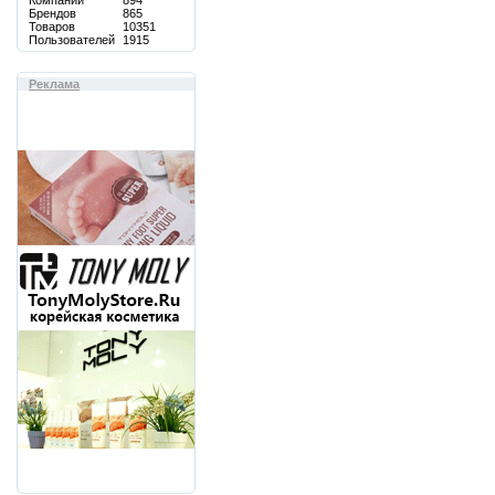
Компаний
894
Брендов
865
Товаров
10351
Пользователей
1915
Реклама