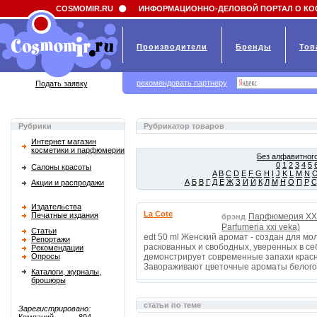
Field 'news_title' doesn't have a default value
COSMOMIR.RU
ИНФОРМАЦИОННО-ДЕЛОВОЙ ПОРТАЛ О КО
Производители
Бренды
Тов
рекомендовать партнеру
Подать заявку
Рубрики
Рубрикатор товаров
Интернет магазин
косметики и парфюмерии
Без алфавитного
0
1
2
3
4
5
Салоны красоты
A
B
C
D
E
F
G
H
I
J
K
L
M
N
А
Б
В
Г
Д
Е
Ж
З
И
Й
К
Л
М
Н
О
П
Р
С
Акции и распродажи
Издательства
La Cote
Печатные издания
Парфюмерия XXI
брэнд
Parfumeria xxi veka)
Статьи
edt 50 ml Женский аромат - создан для м
Репортажи
раскованных и свободных, уверенных в се
Рекомендации
Опросы
демонстрирует современные запахи красн
Завораживают цветочные ароматы белого
Каталоги, журналы,
брошюры
статьи по теме
Зарегистрировано: