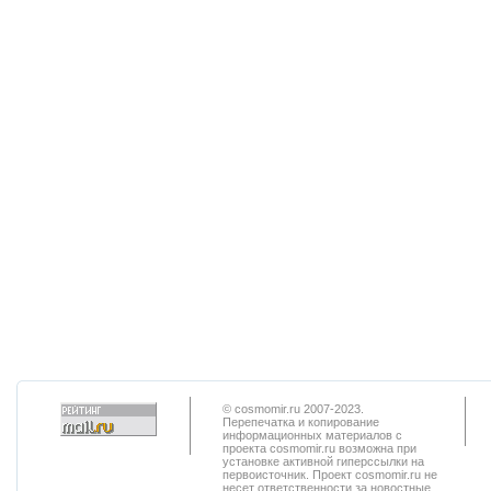
© cosmomir.ru 2007-2023.
Перепечатка и копирование
информационных материалов с
проекта cosmomir.ru возможна при
установке активной гиперссылки на
первоисточник. Проект cosmomir.ru не
несет ответственности за новостные