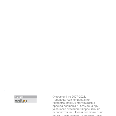
© cosmomir.ru 2007-2023.
Перепечатка и копирование
информационных материалов с
проекта cosmomir.ru возможна при
установке активной гиперссылки на
первоисточник. Проект cosmomir.ru не
несет ответственности за новостные