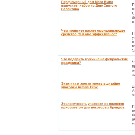
Парфюмерный дом Mont Blanc
П
выпускает набор ко Дню Святого
в
Валентина
С
ф
в 
Чем приятнее пахнет омолаживающее
П
средство, тем оно эффективнее?
у
в
в
S
Что подарить мужчине на февральские
Ч
праздники?
п
ж
з
Экзотика и элегантность в дизайне
Д
упаковки Armani Prive
A
э
Экологичность упаковки не является
П
приоритетом для некоторых брендов.
в
б
а
уп