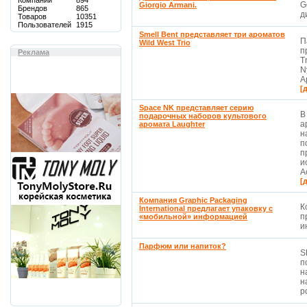
Компаний
894
G
Giorgio Armani.
Брендов
865
д
Товаров
10351
Пользователей
1915
Smell Bent представляет три ароматов
П
Wild West Trio
п
Реклама
T
N
А
[
Space NK представляет серию
В
подарочных наборов культового
а
аромата Laughter
н
п
п
и
А
[
Компания Graphic Packaging
К
International предлагает упаковку с
п
«мобильной» информацией
и
Парфюм или напиток?
S
п
н
н
ро