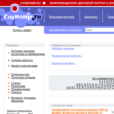
Field 'news_title' doesn't have a default value
COSMOMIR.RU
ИНФОРМАЦИОННО-ДЕЛОВОЙ ПОРТАЛ О КО
Производители
Бренды
Тов
рекомендовать партнеру
Подать заявку
Рубрики
Рубрикатор товаров
Наборы разные.
Интернет магазин
косметики и парфюмерии
Подарочные наборы.
Салоны красоты
Промоупаковки.
Акции и распродажи
Издательства
Печатные издания
Без алфавитного
0
1
2
3
4
5
Статьи
A
B
C
D
E
F
G
H
I
J
K
L
M
N
Репортажи
А
Б
В
Г
Д
Е
Ж
З
И
Й
К
Л
М
Н
О
П
Р
С
Рекомендации
Опросы
Каталоги, журналы,
брошюры
статьи по теме
Gerresheimer получается награду FiFi за
Зарегистрировано:
Н
дизайн флакона аромата Attitude от