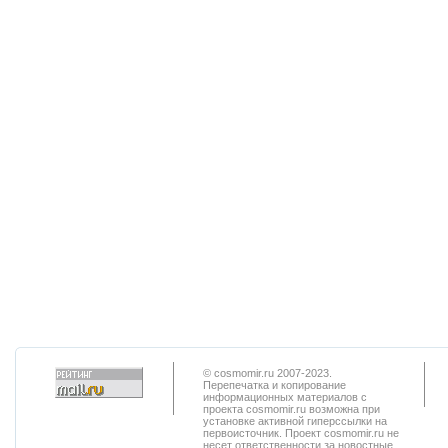
© cosmomir.ru 2007-2023.
Перепечатка и копирование
информационных материалов с
проекта cosmomir.ru возможна при
установке активной гиперссылки на
первоисточник. Проект cosmomir.ru не
несет ответственности за новостные