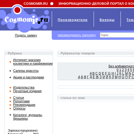
Field 'news_title' doesn't have a default value
COSMOMIR.RU
ИНФОРМАЦИОННО-ДЕЛОВОЙ ПОРТАЛ О КО
Производители
Бренды
Тов
рекомендовать партнеру
Подать заявку
Рубрики
Рубрикатор товаров
Интернет магазин
косметики и парфюмерии
Без алфавитного
0
1
2
3
4
5
Салоны красоты
A
B
C
D
E
F
G
H
I
J
K
L
M
N
А
Б
В
Г
Д
Е
Ж
З
И
Й
К
Л
М
Н
О
П
Р
С
Акции и распродажи
Издательства
Печатные издания
Статьи
статьи по теме
Репортажи
Рекомендации
Опросы
Каталоги, журналы,
брошюры
Зарегистрировано: