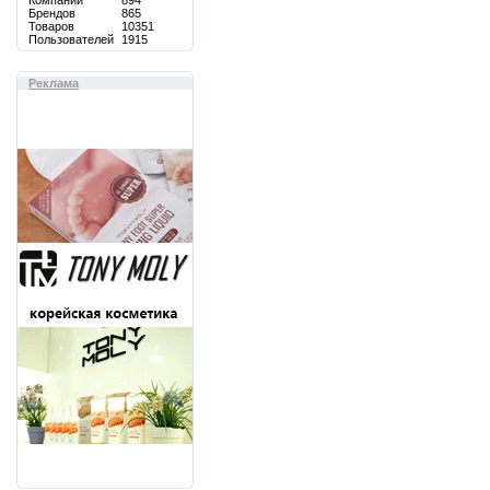
Компаний
894
Брендов
865
Товаров
10351
Пользователей
1915
Реклама