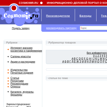
Field 'news_title' doesn't have a default value
COSMOMIR.RU
ИНФОРМАЦИОННО-ДЕЛОВОЙ ПОРТАЛ О КО
Производители
Бренды
Тов
рекомендовать партнеру
Подать заявку
Рубрики
Рубрикатор товаров
Интернет магазин
косметики и парфюмерии
Без алфавитного
0
1
2
3
4
5
Салоны красоты
A
B
C
D
E
F
G
H
I
J
K
L
M
N
А
Б
В
Г
Д
Е
Ж
З
И
Й
К
Л
М
Н
О
П
Р
С
Акции и распродажи
Издательства
Печатные издания
Статьи
статьи по теме
Репортажи
Рекомендации
Опросы
Каталоги, журналы,
брошюры
Зарегистрировано: