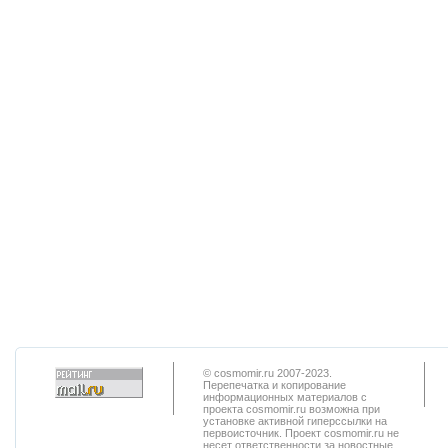
© cosmomir.ru 2007-2023.
Перепечатка и копирование
информационных материалов с
проекта cosmomir.ru возможна при
установке активной гиперссылки на
первоисточник. Проект cosmomir.ru не
несет ответственности за новостные