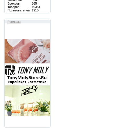
Компаний
894
Брендов
865
Товаров
10351
Пользователей
1915
Реклама