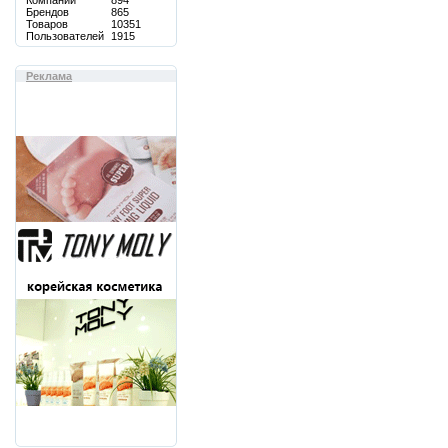
Компаний
894
Брендов
865
Товаров
10351
Пользователей
1915
Реклама