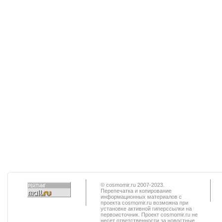
© cosmomir.ru 2007-2023.
Перепечатка и копирование
информационных материалов с
проекта cosmomir.ru возможна при
установке активной гиперссылки на
первоисточник. Проект cosmomir.ru не
несет ответственности за новостные