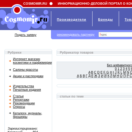
Field 'news_title' doesn't have a default value
COSMOMIR.RU
ИНФОРМАЦИОННО-ДЕЛОВОЙ ПОРТАЛ О КО
Производители
Бренды
Тов
рекомендовать партнеру
Подать заявку
Рубрики
Рубрикатор товаров
Интернет магазин
косметики и парфюмерии
Без алфавитного
0
1
2
3
4
5
Салоны красоты
A
B
C
D
E
F
G
H
I
J
K
L
M
N
А
Б
В
Г
Д
Е
Ж
З
И
Й
К
Л
М
Н
О
П
Р
С
Акции и распродажи
Издательства
Печатные издания
Статьи
статьи по теме
Репортажи
Рекомендации
Опросы
Каталоги, журналы,
брошюры
Зарегистрировано: