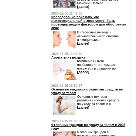
Майами. Называ...
[далее]
2023-12-06 11:41:56
Исследование показало, что
психосоциальный стресс может быть
провоцирующим фактором для обострения
акне
Интересные выводы:⁃
дермопатия часто связана
с эмоциональн...
[далее]
2023-11-29 12:47:39
Ароматы из воздуха
Компания L’Oreal
сообщила, что открывает
новую эру в создании ар...
[далее]
2023-11-15 21:50:17
Основные тенденции развития средств по
уходу за телом
Основные векторы
развития сегмента средств
по уходу за телом и с...
[далее]
2023-11-15 21:38:03
6 главных трендов по уходу за телом в 2023
году
6 главных трендов в
сегменте косметических