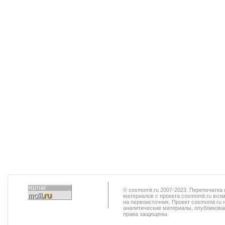
© cosmomir.ru 2007-2023. Перепечатк
материалов с проекта cosmomir.ru воз
на первоисточник. Проект cosmomir.ru 
аналитические материалы, опубликован
права защищены.