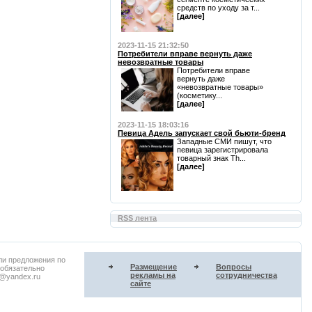
средств по уходу за т...
[далее]
2023-11-15 21:32:50
Потребители вправе вернуть даже
невозвратные товары
Потребители вправе
вернуть даже
«невозвратные товары»
(косметику...
[далее]
2023-11-15 18:03:16
Певица Адель запускает свой бьюти-бренд
Западные СМИ пишут, что
певица зарегистрировала
товарный знак Th...
[далее]
RSS лента
ли предложения по
Размещение
Вопросы
 обязательно
рекламы на
сотрудничества
u@yandex.ru
сайте