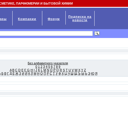
СМЕТИКЕ, ПАРФЮМЕРИИ И БЫТОВОЙ ХИМИИ
Подписка на
ары
Компании
Форум
новости
Без алфавитного указателя
0
1
2
3
4
5
6
7
8
9
A
B
C
D
E
F
G
H
I
J
K
L
M
N
O
P
Q
R
S
T
U
V
W
X
Y
Z
А
Б
В
Г
Д
Е
Ж
З
И
Й
К
Л
М
Н
О
П
Р
С
Т
У
Ф
Х
Ц
Ч
Ш
Щ
Ъ
Ы
Ь
Э
Ю
Я