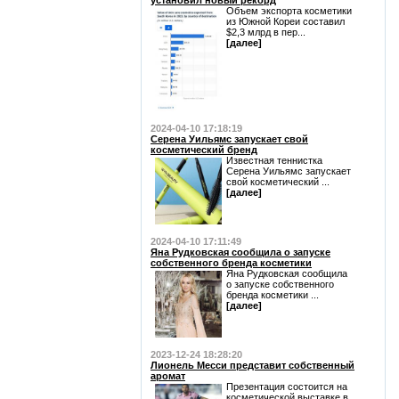
установил новый рекорд
Объем экспорта косметики
из Южной Кореи составил
$2,3 млрд в пер...
[далее]
2024-04-10 17:18:19
Серена Уильямс запускает свой
косметический бренд
Известная теннистка
Серена Уильямс запускает
свой косметический ...
[далее]
2024-04-10 17:11:49
Яна Рудковская сообщила о запуске
собственного бренда косметики
Яна Рудковская сообщила
о запуске собственного
бренда косметики ...
[далее]
2023-12-24 18:28:20
Лионель Месси представит собственный
аромат
Презентация состоится на
косметической выставке в