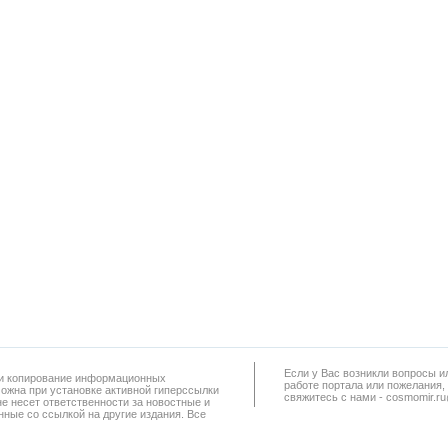
Если у Вас возникли вопросы и
а и копирование информационных
работe портала или пожелания,
можна при установке активной гиперссылки
свяжитесь с нами - cosmomir.r
не несет ответственности за новостные и
ные со ссылкой на другие издания. Все