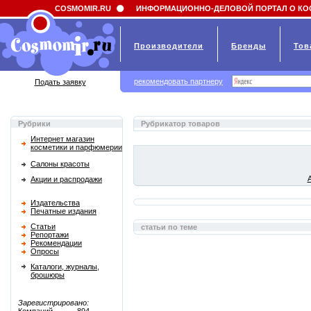
Field 'news_title' doesn't have a default value
COSMOMIR.RU
ИНФОРМАЦИОННО-ДЕЛОВОЙ ПОРТАЛ О КО
Производители
Бренды
Тов
рекомендовать партнеру
Подать заявку
Рубрики
Рубрикатор товаров
Интернет магазин
косметики и парфюмерии
Салоны красоты
Акции и распродажи
Издательства
Печатные издания
Статьи
статьи по теме
Репортажи
Рекомендации
Опросы
Каталоги, журналы,
брошюры
Зарегистрировано: