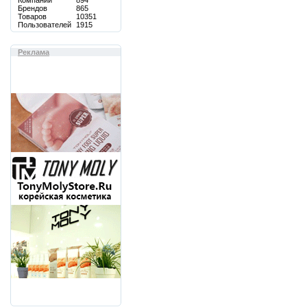
Компаний
894
Брендов
865
Товаров
10351
Пользователей
1915
Реклама